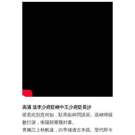
高適 送李少府貶峽中王少府貶長沙
嗟君此別意何如，駐馬銜杯問謫居。巫峽啼猿
數行淚，衡陽歸雁幾封書。
青楓江上秋帆遠，白帝城邊古木疏。聖代即今