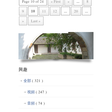
Page 10 of 24
« First
«
...
8
10
9
11
12
...
20
...
»
Last »
興趣
全部
( 321 )
視頻
( 247 )
音頻
( 74 )