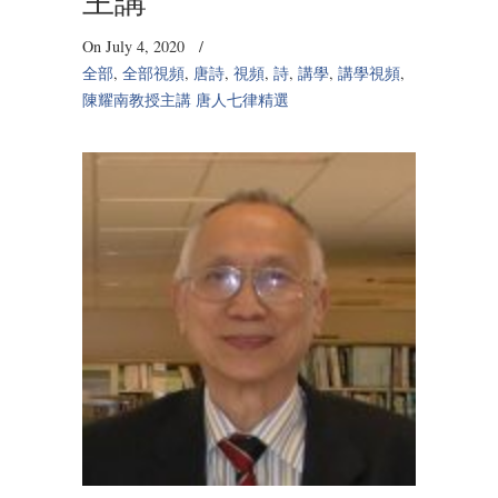
主講
On July 4, 2020
/
全部
,
全部視頻
,
唐詩
,
視頻
,
詩
,
講學
,
講學視頻
,
陳耀南教授主講 唐人七律精選