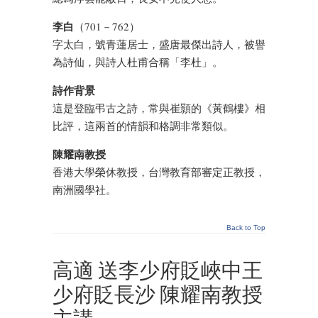
李白
（701－762）
字太白，號青蓮居士，盛唐最傑出詩人，被譽
為詩仙，與詩人杜甫合稱「李杜」。
詩作背景
這是登臨弔古之詩，常與崔顥的《黃鶴樓》相
比評，這兩首的情韻和格調非常類似。
陳耀南教授
香港大學榮休教授，台灣教育部審定正教授，
南洲國學社。
Back to Top
高適 送李少府貶峽中王
少府貶長沙 陳耀南教授