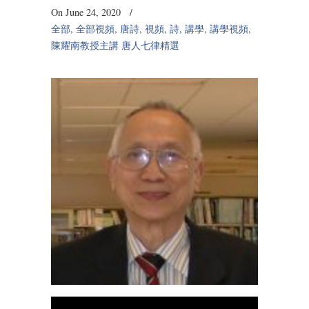
On June 24, 2020
/
全部
,
全部視頻
,
唐詩
,
視頻
,
詩
,
講學
,
講學視頻
,
陳耀南教授主講 唐人七律精選