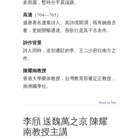
多雨露，暫時分手莫躊躇。
高適
（704—765）
盛唐著名邊塞詩人。其詩境開濶，既有婉曲含
蓄，更能開暢通達。燕歌行是其千古名作。
詩作背景
詩人同時，送別遭貶的李、王二少府往南方之
作。
陳耀南教授
香港大學榮休教授，台灣教育部審定正教授，
南洲國學社。
Back to Top
李頎 送魏萬之京 陳耀
南教授主講