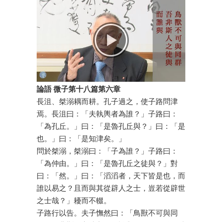
論語 微子第十八篇第六章
長沮、桀溺耦而耕。孔子過之，使子路問津
焉。長沮曰：「夫執輿者為誰？」子路曰：
「為孔丘。」曰：「是魯孔丘與？」曰：「是
也。」曰：「是知津矣。」
問於桀溺，桀溺曰：「子為誰？」子路曰：
「為仲由。」曰：「是魯孔丘之徒與？」對
曰：「然。」曰：「滔滔者，天下皆是也，而
誰以易之？且而與其從辟人之士，豈若從辟世
之士哉？」耰而不輟。
子路行以告。夫子憮然曰：「鳥獸不可與同