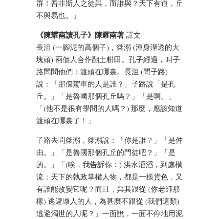
群！吾非斯人之徒與，而誰與？天下有道，丘
不與易也。」
《陳耀南讀孔子》陳耀南著
譯文
長沮 (一腳泥的高個子)，桀溺 (渾身溼透的大
塊頭) 兩個人合作翻土耕田。孔子經過，叫子
路問問他們：渡頭在哪裏。長沮 (問子路)
說：「那個駕車的人是誰？」子路說「是孔
丘。」「是魯國那個孔丘嗎？」「是啊。」
「(他不是很有學問的人嗎？) 那麼，應該知道
渡頭在哪裏了！」
子路去問桀溺，桀溺說：「你是誰？」「是仲
由。」「是魯國那個孔丘的門徒吧？」「是
的。」「(唉，我告訴你：) 洪水滔滔，到處橫
流；天下的執政掌權人物，都是一樣貨色，又
有誰能改變它呢？而且，與其跟從 (你老師那
樣) 逃避壞人的人，為甚麼不跟從 (我們這類)
逃避濁世的人呢？」一面說，一面不停地用泥