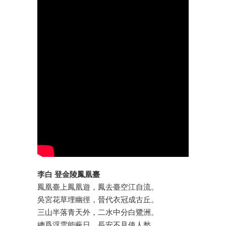
李白 登金陵鳳凰臺
鳳凰臺上鳳凰遊，鳳去臺空江自流。
吳宮花草埋幽徑，晉代衣冠成古丘。
三山半落青天外，二水中分白鷺洲。
總爲浮雲能蔽日，長安不見使人愁。