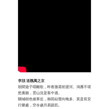
李頎 送魏萬之京
朝聞遊子唱離歌，昨夜微霜初渡河。鴻雁不堪
愁裏聽，雲山況是客中過。
關城樹色催寒近，御苑砧聲向晚多。莫是長安
行樂處，空令歲月易蹉跎。