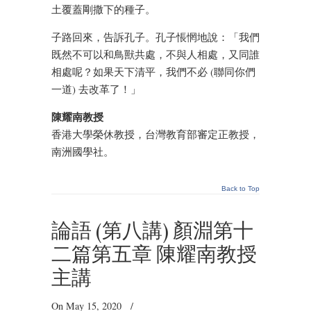
土覆蓋剛撒下的種子。
子路回來，告訴孔子。孔子悵惘地說：「我們
既然不可以和鳥獸共處，不與人相處，又同誰
相處呢？如果天下清平，我們不必 (聯同你們
一道) 去改革了！」
陳耀南教授
香港大學榮休教授，台灣教育部審定正教授，
南洲國學社。
Back to Top
論語 (第八講) 顏淵第十
二篇第五章 陳耀南教授
主講
On May 15, 2020
/