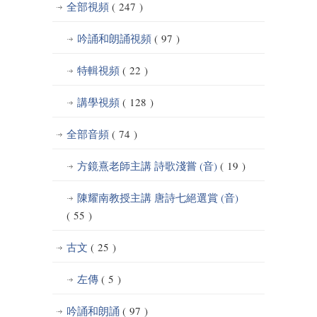
全部視頻
( 247 )
吟誦和朗誦視頻
( 97 )
特輯視頻
( 22 )
講學視頻
( 128 )
全部音頻
( 74 )
方鏡熹老師主講 詩歌淺嘗 (音)
( 19 )
陳耀南教授主講 唐詩七絕選賞 (音)
( 55 )
古文
( 25 )
左傳
( 5 )
吟誦和朗誦
( 97 )