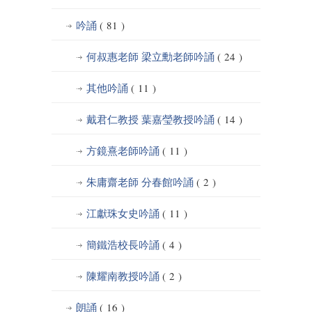
吟誦
( 81 )
何叔惠老師 梁立勳老師吟誦
( 24 )
其他吟誦
( 11 )
戴君仁教授 葉嘉瑩教授吟誦
( 14 )
方鏡熹老師吟誦
( 11 )
朱庸齋老師 分春館吟誦
( 2 )
江獻珠女史吟誦
( 11 )
簡鐵浩校長吟誦
( 4 )
陳耀南教授吟誦
( 2 )
朗誦
( 16 )