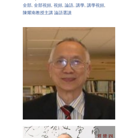
全部
,
全部視頻
,
視頻
,
論語
,
講學
,
講學視頻
,
陳耀南教授主講 論語選讀