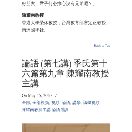
好朋友。君子何必擔心沒有兄弟呢？」
陳耀南教授
香港大學榮休教授，台灣教育部審定正教授，
南洲國學社。
Back to Top
論語 (第七講) 季氏第十
六篇第九章 陳耀南教授
主講
On May 15, 2020
/
全部
,
全部視頻
,
視頻
,
論語
,
講學
,
講學視頻
,
陳耀南教授主講 論語選讀