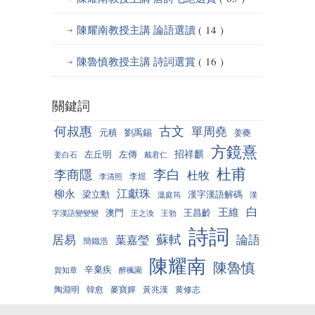
陳耀南教授主講 論語選讀
( 14 )
陳魯慎教授主講 詩詞選賞
( 16 )
關鍵詞
何叔惠
古文
單周堯
元稹
劉禹錫
姜夔
方鏡熹
招祥麒
左丘明
左傳
姜白石
戴君仁
杜甫
李白
李商隱
杜牧
李煜
李清照
江獻珠
柳永
梁立勳
漢字漢語解碼
溫庭筠
漢
白
王維
澳門
王昌齡
字漢語變變變
王之渙
王勃
詩詞
蘇軾
居易
論語
葉嘉瑩
簡鐵浩
陳耀南
陳魯慎
辛棄疾
賀知章
醉楓園
陶淵明
韓愈
麥寶嬋
黃兆漢
黄修志