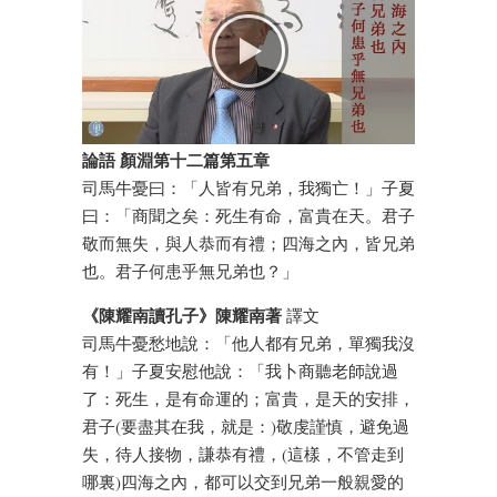
論語 顏淵第十二篇第五章
司馬牛憂曰：「人皆有兄弟，我獨亡！」子夏
曰：「商聞之矣：死生有命，富貴在天。君子
敬而無失，與人恭而有禮；四海之內，皆兄弟
也。君子何患乎無兄弟也？」
《陳耀南讀孔子》陳耀南著
譯文
司馬牛憂愁地說：「他人都有兄弟，單獨我沒
有！」子夏安慰他說：「我卜商聽老師說過
了：死生，是有命運的；富貴，是天的安排，
君子(要盡其在我，就是：)敬虔謹慎，避免過
失，待人接物，謙恭有禮，(這樣，不管走到
哪裏)四海之內，都可以交到兄弟一般親愛的