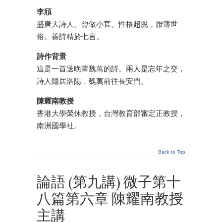
李頎
盛唐大詩人。曾做小官。性格超脫，厭薄世
俗。善詩精於七言。
詩作背景
這是一首送晚輩魏萬的詩。兩人是忘年之交，
詩人隱居洛陽，魏萬前往長安門。
陳耀南教授
香港大學榮休教授，台灣教育部審定正教授，
南洲國學社。
Back to Top
論語 (第九講) 微子第十
八篇第六章 陳耀南教授
主講