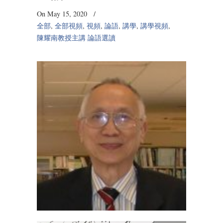
On May 15, 2020
/
全部
,
全部視頻
,
視頻
,
論語
,
講學
,
講學視頻
,
陳耀南教授主講 論語選讀