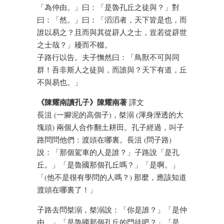
「為仲由。」曰：「是魯孔丘之徒與？」對
曰：「然。」曰：「滔滔者，天下皆是也，而
誰以易之？且而與其從辟人之士，豈若從辟世
之士哉？」耰而不輟。
子路行以告。夫子憮然曰：「鳥獸不可與同
群！吾非斯人之徒與，而誰與？天下有道，丘
不與易也。」
《陳耀南讀孔子》陳耀南著
譯文
長沮 (一腳泥的高個子)，桀溺 (渾身溼透的大
塊頭) 兩個人合作翻土耕田。孔子經過，叫子
路問問他們：渡頭在哪裏。長沮 (問子路)
說：「那個駕車的人是誰？」子路說「是孔
丘。」「是魯國那個孔丘嗎？」「是啊。」
「(他不是很有學問的人嗎？) 那麼，應該知道
渡頭在哪裏了！」
子路去問桀溺，桀溺說：「你是誰？」「是仲
由。」「是魯國那個孔丘的門徒吧？」「是