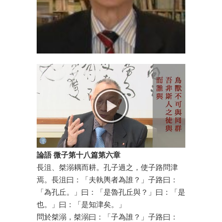
論語 微子第十八篇第六章
長沮、桀溺耦而耕。孔子過之，使子路問津
焉。長沮曰：「夫執輿者為誰？」子路曰：
「為孔丘。」曰：「是魯孔丘與？」曰：「是
也。」曰：「是知津矣。」
問於桀溺，桀溺曰：「子為誰？」子路曰：