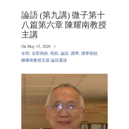
論語 (第九講) 微子第十
八篇第六章 陳耀南教授
主講
On May 15, 2020
/
全部
,
全部視頻
,
視頻
,
論語
,
講學
,
講學視頻
,
陳耀南教授主講 論語選讀