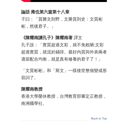
論語 雍也第六篇第十八章
子曰：「質勝文則野，文勝質則史：文質彬
彬，然後君子。」
《陳耀南讀孔子》陳耀南著
譯文
孔子說：「實質超過文彩，就不免粗陋;文彩
超過實質，就流於鋪排。最好內質與外表兩者
適當配合均衡，就是真有修養的君子了！」
「文質彬彬」和「斯文」一樣後世整個變成形
容詞了。
陳耀南教授
香港大學榮休教授，台灣教育部審定正教授，
南洲國學社。
Back to Top