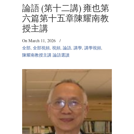
論語 (第十二講) 雍也第
六篇第十五章陳耀南教
授主講
On March 11, 2026
/
全部
,
全部視頻
,
視頻
,
論語
,
講學
,
講學視頻
,
陳耀南教授主講 論語選讀