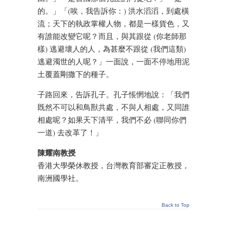
的。」「(唉，我告訴你：) 洪水滔滔，到處橫
流；天下的執政掌權人物，都是一樣貨色，又
有誰能改變它呢？而且，與其跟從 (你老師那
樣) 逃避壞人的人，為甚麼不跟從 (我們這類)
逃避濁世的人呢？」一面說，一面不停地用泥
土覆蓋剛撒下的種子。
子路回來，告訴孔子。孔子悵惘地說：「我們
既然不可以和鳥獸共處，不與人相處，又同誰
相處呢？如果天下清平，我們不必 (聯同你們
一道) 去改革了！」
陳耀南教授
香港大學榮休教授，台灣教育部審定正教授，
南洲國學社。
Back to Top