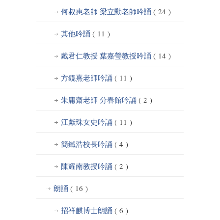
何叔惠老師 梁立勳老師吟誦
( 24 )
其他吟誦
( 11 )
戴君仁教授 葉嘉瑩教授吟誦
( 14 )
方鏡熹老師吟誦
( 11 )
朱庸齋老師 分春館吟誦
( 2 )
江獻珠女史吟誦
( 11 )
簡鐵浩校長吟誦
( 4 )
陳耀南教授吟誦
( 2 )
朗誦
( 16 )
招祥麒博士朗誦
( 6 )