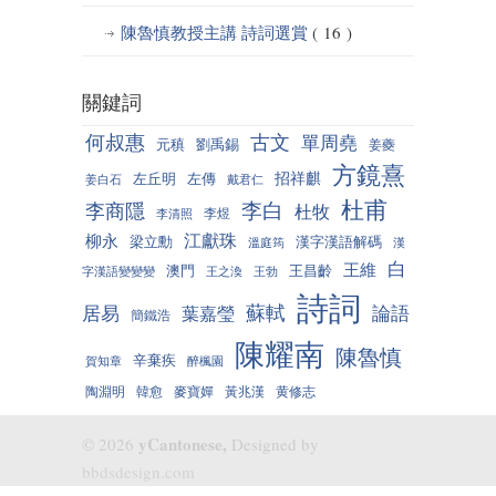
陳魯慎教授主講 詩詞選賞
( 16 )
關鍵詞
何叔惠
古文
單周堯
元稹
劉禹錫
姜夔
方鏡熹
招祥麒
左丘明
左傳
姜白石
戴君仁
杜甫
李白
李商隱
杜牧
李煜
李清照
江獻珠
柳永
梁立勳
漢字漢語解碼
溫庭筠
漢
白
王維
澳門
王昌齡
字漢語變變變
王之渙
王勃
詩詞
蘇軾
居易
論語
葉嘉瑩
簡鐵浩
陳耀南
陳魯慎
辛棄疾
賀知章
醉楓園
陶淵明
韓愈
麥寶嬋
黃兆漢
黄修志
yCantonese,
© 2026
Designed by
bbdsdesign.com