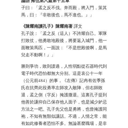
論語 雍也第六篇第十五章
子曰：「孟之反不伐。奔而殿，將入門，策其
馬，曰：『非敢後也，馬不進也。』」
《陳耀南讀孔子》陳耀南著
譯文
孔子說：「孟之反（這人）不誇耀自己。軍隊
打敗仗，他勇敢地殿後，將要返入城門，他一
面鞭策馬匹，一面說：『不是想殿後啊，是馬
兒走不動啊！』」
勝則爭功，敗則諉過，人性弱點從石器時代到
電子時代恐怕都無大分别。這是哀公十一年
（公元前484）的事，《左傳》記冉有佐季孫
氏在抗齊此役勇率左師攻入敵陣，但右師敗
退，孟之側（字反）掩護撒退。這裏孔子提到
他善於謙抑自己保存他人面子，也是減少妒忌
方法之一吧。孔子先父也是勇將，也曾掩護同
袍，不知有無類似謙話。不過，人情之常，能
有如此修養者恐怕不多。無論甚麼職場，是非