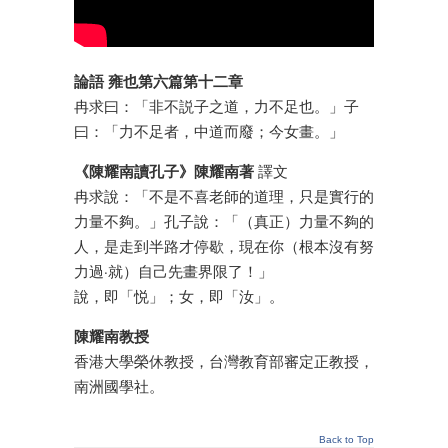
論語 雍也第六篇第十二章
冉求曰：「非不説子之道，力不足也。」子
曰：「力不足者，中道而廢；今女畫。」
《陳耀南讀孔子》陳耀南著
譯文
冉求說：「不是不喜老師的道理，只是實行的
力量不夠。」孔子說：「（真正）力量不夠的
人，是走到半路才停歇，現在你（根本沒有努
力過·就）自己先畫界限了！」
說，即「悦」；女，即「汝」。
陳耀南教授
香港大學榮休教授，台灣教育部審定正教授，
南洲國學社。
Back to Top