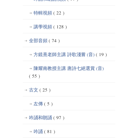
特輯視頻
( 22 )
講學視頻
( 128 )
全部音頻
( 74 )
方鏡熹老師主講 詩歌淺嘗 (音)
( 19 )
陳耀南教授主講 唐詩七絕選賞 (音)
( 55 )
古文
( 25 )
左傳
( 5 )
吟誦和朗誦
( 97 )
吟誦
( 81 )