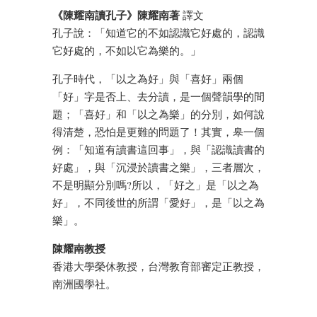
《陳耀南讀孔子》陳耀南著
譯文
孔子說：「知道它的不如認識它好處的，認識
它好處的，不如以它為樂的。」
孔子時代，「以之為好」與「喜好」兩個
「好」字是否上、去分讀，是一個聲韻學的間
題；「喜好」和「以之為樂」的分別，如何說
得清楚，恐怕是更難的問題了！其實，皋一個
例：「知道有讀書這回事」，與「認識讀書的
好處」，與「沉浸於讀書之樂」，三者層次，
不是明顯分別嗎?所以，「好之」是「以之為
好」，不同後世的所謂「愛好」，是「以之為
樂」。
陳耀南教授
香港大學榮休教授，台灣教育部審定正教授，
南洲國學社。