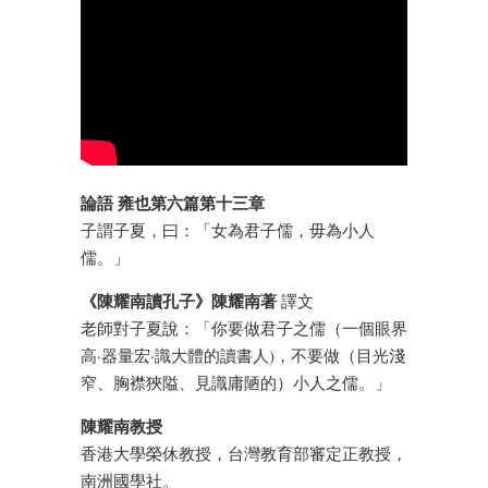
論語 雍也第六篇第十三章
子謂子夏，曰：「女為君子儒，毋為小人
儒。」
《陳耀南讀孔子》陳耀南著
譯文
老師對子夏說：「你要做君子之儒（一個眼界
高·器量宏·識大體的讀書人)，不要做（目光淺
窄、胸襟狹隘、見識庸陋的）小人之儒。」
陳耀南教授
香港大學榮休教授，台灣教育部審定正教授，
南洲國學社。