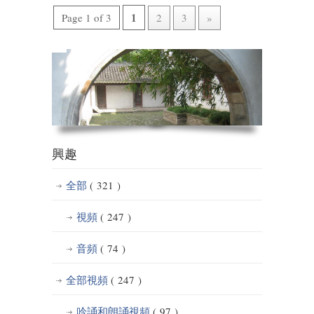
1
Page 1 of 3
2
3
»
興趣
全部
( 321 )
視頻
( 247 )
音頻
( 74 )
全部視頻
( 247 )
吟誦和朗誦視頻
( 97 )