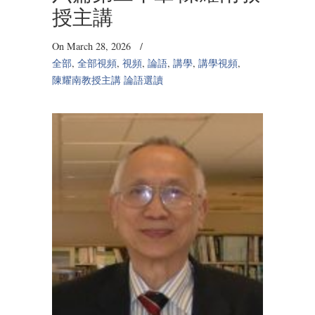
授主講
On March 28, 2026
/
全部
,
全部視頻
,
視頻
,
論語
,
講學
,
講學視頻
,
陳耀南教授主講 論語選讀