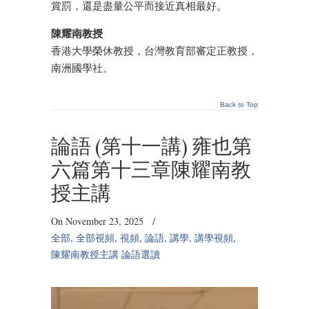
賞罰，還是盡量公平而接近真相最好。
陳耀南教授
香港大學榮休教授，台灣教育部審定正教授，
南洲國學社。
Back to Top
論語 (第十一講) 雍也第
六篇第十三章陳耀南教
授主講
On November 23, 2025
/
全部
,
全部視頻
,
視頻
,
論語
,
講學
,
講學視頻
,
陳耀南教授主講 論語選讀