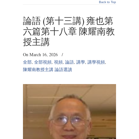
Back to Top
論語 (第十三講) 雍也第
六篇第十八章 陳耀南教
授主講
On March 16, 2026
/
全部
,
全部視頻
,
視頻
,
論語
,
講學
,
講學視頻
,
陳耀南教授主講 論語選讀