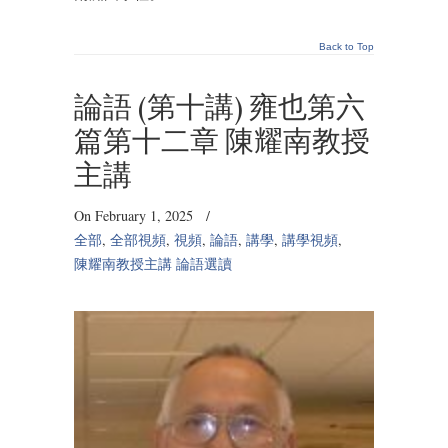
Back to Top
論語 (第十講) 雍也第六
篇第十二章 陳耀南教授
主講
On February 1, 2025
/
全部
,
全部視頻
,
視頻
,
論語
,
講學
,
講學視頻
,
陳耀南教授主講 論語選讀