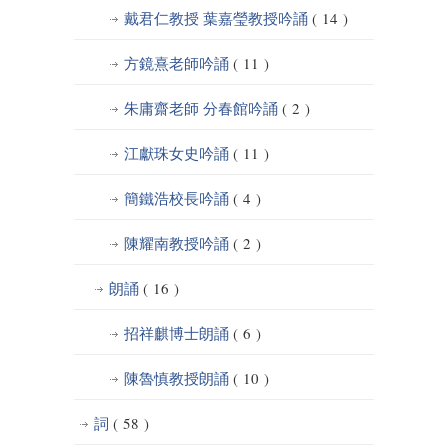
戴君仁教授 葉嘉瑩教授吟誦
( 14 )
方鏡熹老師吟誦
( 11 )
朱庸齋老師 分春館吟誦
( 2 )
江獻珠女史吟誦
( 11 )
簡鐵浩校長吟誦
( 4 )
陳耀南教授吟誦
( 2 )
朗誦
( 16 )
招祥麒博士朗誦
( 6 )
陳魯慎教授朗誦
( 10 )
詞
( 58 )