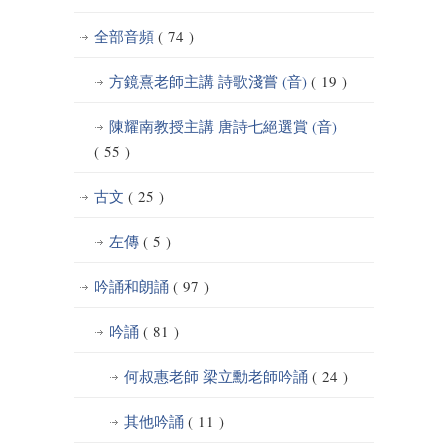
全部音頻
( 74 )
方鏡熹老師主講 詩歌淺嘗 (音)
( 19 )
陳耀南教授主講 唐詩七絕選賞 (音)
( 55 )
古文
( 25 )
左傳
( 5 )
吟誦和朗誦
( 97 )
吟誦
( 81 )
何叔惠老師 梁立勳老師吟誦
( 24 )
其他吟誦
( 11 )