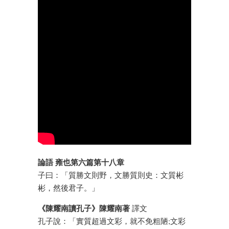
論語 雍也第六篇第十八章
子曰：「質勝文則野，文勝質則史：文質彬
彬，然後君子。」
《陳耀南讀孔子》陳耀南著
譯文
孔子說：「實質超過文彩，就不免粗陋;文彩