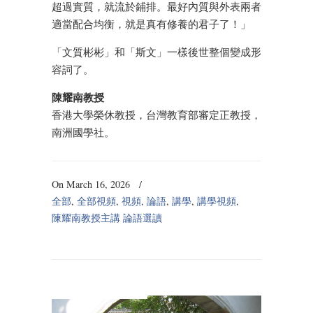
超過實質，就流於鋪排。最好內質與外表兩者
適當配合均衡，就是真有修養的君子了！」
「文質彬彬」和「斯文」一樣後世整個變成形
容詞了。
陳耀南教授
香港大學榮休教授，台灣教育部審定正教授，
南洲國學社。
On March 16, 2026
/
全部
,
全部視頻
,
視頻
,
論語
,
講學
,
講學視頻
,
陳耀南教授主講 論語選讀