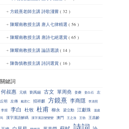
方鏡熹老師主講 詩歌淺嘗
( 32 )
陳耀南教授主講 唐人七律精選
( 56 )
陳耀南教授主講 唐詩七絕選賞
( 65 )
陳耀南教授主講 論語選讀
( 14 )
陳魯慎教授主講 詩詞選賞
( 16 )
關鍵詞
何叔惠
古文
單周堯
元稹
劉禹錫
左
姜夔
姜白石
方鏡熹
李商隱
招祥麒
丘明
左傳
戴君仁
李清照
杜甫
李白
杜牧
江獻珠
柳永
梁立勳
李煜
溫庭
漢字漢語解碼
澳門
王昌齡
筠
漢字漢語變變變
王之渙
王勃
詩詞
蘇軾
白居易
論
葉嘉瑩
王維