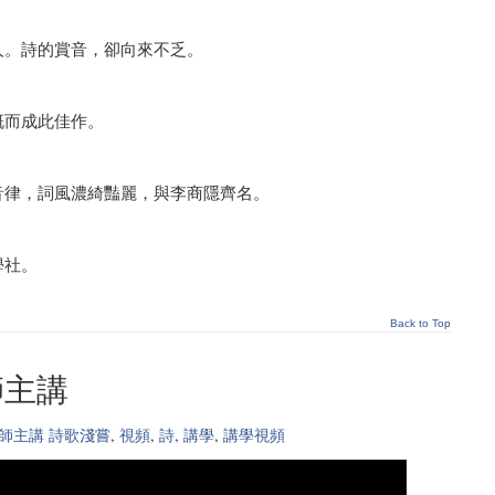
人。詩的賞音，卻向來不乏。
慨而成此佳作。
音律，詞風濃綺豔麗，與李商隱齊名。
學社。
Back to Top
師主講
師主講 詩歌淺嘗
,
視頻
,
詩
,
講學
,
講學視頻