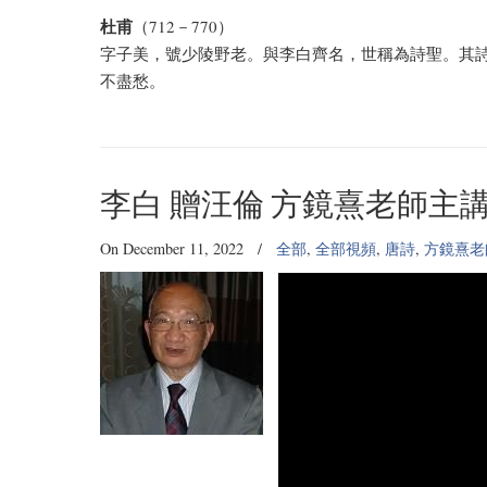
杜甫
（712－770）
字子美，號少陵野老。與李白齊名，世稱為詩聖。其詩
不盡愁。
李白 贈汪倫 方鏡熹老師主
On December 11, 2022
/
全部
,
全部視頻
,
唐詩
,
方鏡熹老