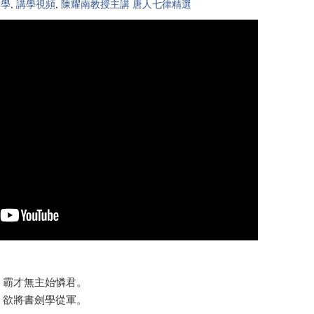
講學
,
講學視頻
,
陳耀南教授主講 唐人七律精選
，霸才無主始憐君。
，欲將書劍學從軍。