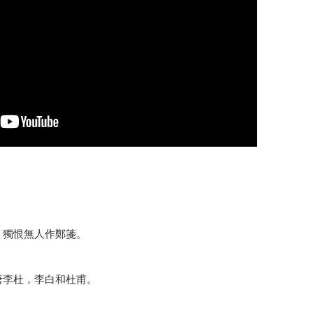
，獨恨無人作鄭箋。
唐李杜，李白和杜甫。