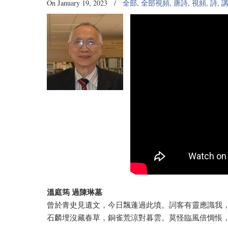
On January 19, 2023
/
全部
,
全部視頻
,
唐詩
,
視頻
,
詩
,
溫庭筠 過陳琳墓
曾於青史見遺文，今日飄蓬過此墳。詞客有靈應識我
石麟埋沒藏春草，銅雀荒涼對暮雲。莫怪臨風倍惆悵