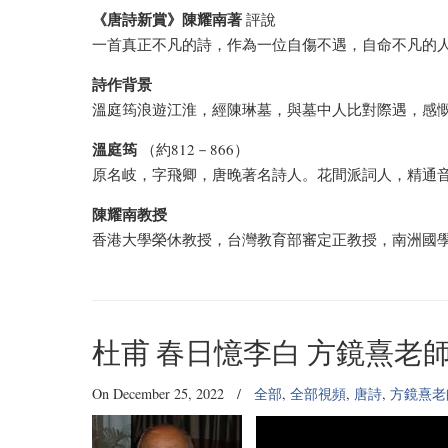
《唐詩新賞》陳耀南著
評說
一首真正不凡的詩，作為一位自傷不遇，自命不凡的
詩作背景
溫庭筠浪遊江淮，經陳琳墓，與墓中人比對際遇，感
溫庭筠
（約812－866）
原名岐，字飛卿，唐晚著名詩人。花間派詞人，精通
陳耀南教授
香港大學榮休教授，台灣教育部審定正教授，南洲國
杜甫 春日憶李白 方鏡熹老
On December 25, 2022
/
全部
,
全部視頻
,
唐詩
,
方鏡熹老