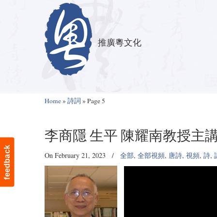
推廣粵文化
Navigation
Home
»
詩詞
»
Page 5
李商隱 生平 陳耀南教授主
feedback
On February 21, 2023
/
全部
,
全部視頻
,
唐詩
,
視頻
,
詩
,