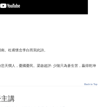
。
。
湖南。杜甫懷念李白而寫此詩。
悲天憫人，憂國憂民。梁啟超評: 少陵只為蒼生苦，贏得乾坤
Back to Top
授主講