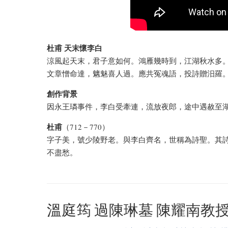
杜甫 天末懷李白
涼風起天末，君子意如何。鴻雁幾時到，江湖秋水多
文章憎命達，魑魅喜人過。應共冤魂語，投詩贈汨羅
創作背景
因永王璘事件，李白受牽連，流放夜郎，途中遇赦至
杜甫
（712－770）
字子美，號少陵野老。與李白齊名，世稱為詩聖。其詩
不盡愁。
溫庭筠 過陳琳墓 陳耀南教