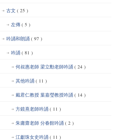
古文
( 25 )
左傳
( 5 )
吟誦和朗誦
( 97 )
吟誦
( 81 )
何叔惠老師 梁立勳老師吟誦
( 24 )
其他吟誦
( 11 )
戴君仁教授 葉嘉瑩教授吟誦
( 14 )
方鏡熹老師吟誦
( 11 )
朱庸齋老師 分春館吟誦
( 2 )
江獻珠女史吟誦
( 11 )