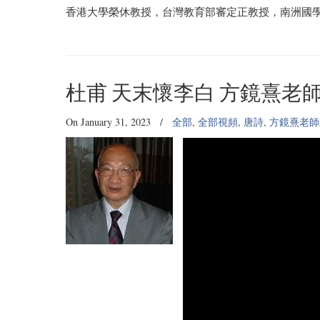
香港大學榮休教授，台灣教育部審定正教授，南洲國
杜甫 天末懷李白 方鏡熹老
On January 31, 2023
/
全部
,
全部視頻
,
唐詩
,
方鏡熹老師