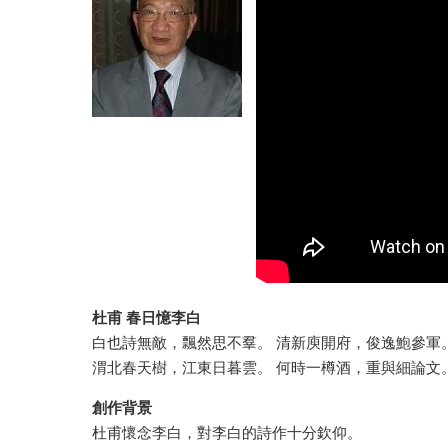
杜甫 春日憶李白
白也詩無敵，飄然思不羣。 清新庾開府，俊逸鮑參軍
渭北春天樹，江東日暮雲。 何時一樽酒，重與細論文
創作背景
杜甫懷念李白，對李白的詩作十分欽仰。