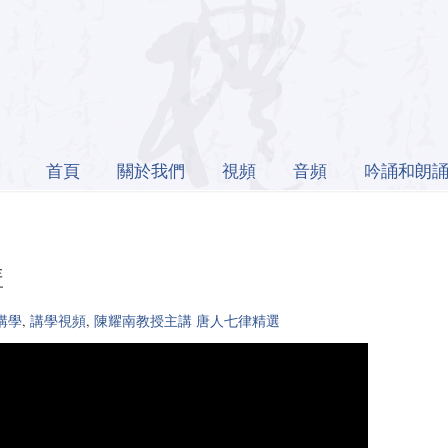
首頁
關於我們
視頻
音頻
吟誦和朗
講
講學
,
講學視頻
,
陳耀南教授主講 唐人七律精選