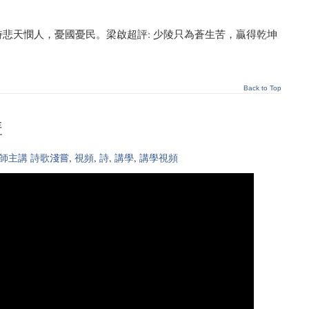
悲天憫人，憂國憂民。梁啟超評: 少陵只為蒼生苦，贏得乾坤
Back to Top
講
師主講 詩歌淺嘗
,
視頻
,
詩
,
講學
,
講學視頻