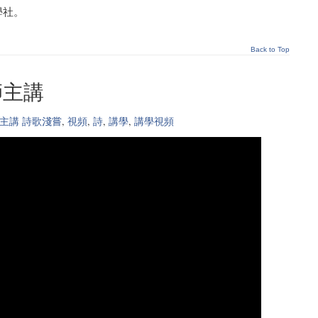
學社。
Back to Top
師主講
主講 詩歌淺嘗
,
視頻
,
詩
,
講學
,
講學視頻