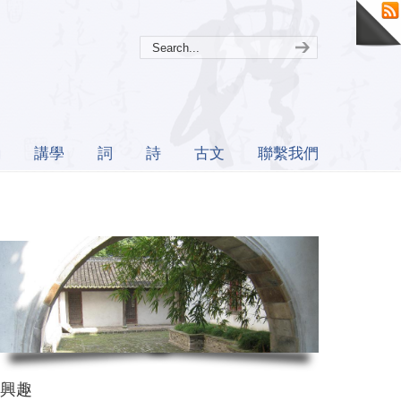
誦
講學
詞
詩
古文
聯繫我們
興趣