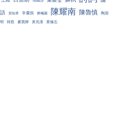
簡鐵浩
陳耀南
陳魯慎
語
辛棄疾
陶淵
賀知章
醉楓園
明
韓愈
麥寶嬋
黃兆漢
黄修志