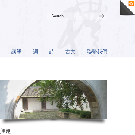
誦
講學
詞
詩
古文
聯繫我們
興趣