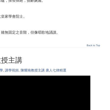
深蘊，擅長律絕，措辭婉麗。
大皇家學會院士。
。雖無固定之音階，但像唱歌地誦讀。
Back to Top
教授主講
學
,
講學視頻
,
陳耀南教授主講 唐人七律精選