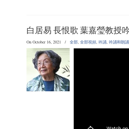
白居易 長恨歌 葉嘉瑩教授吟
On October 16, 2021
/
全部
,
全部視頻
,
吟誦
,
吟誦和朗誦