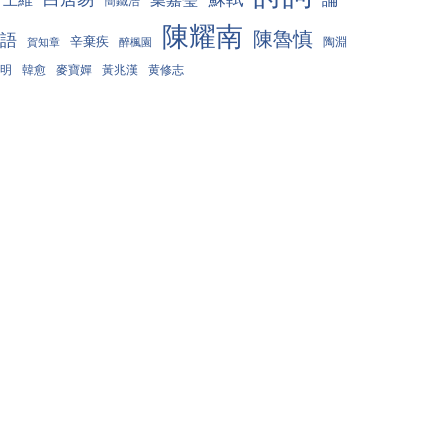
簡鐵浩
陳耀南
陳魯慎
語
辛棄疾
陶淵
賀知章
醉楓園
明
韓愈
麥寶嬋
黃兆漢
黄修志