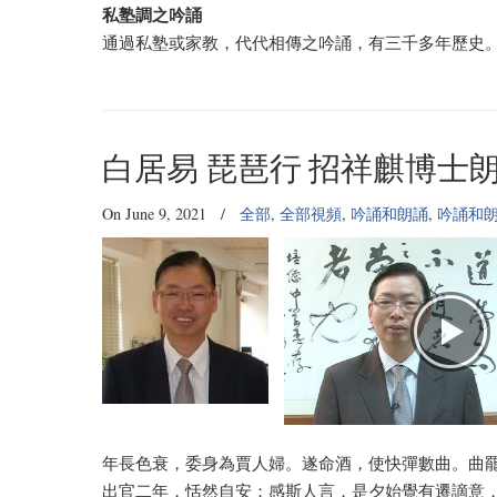
私塾調之吟誦
通過私塾或家教，代代相傳之吟誦，有三千多年歷史
白居易 琵琶行 招祥麒博士
On June 9, 2021
/
全部
,
全部視頻
,
吟誦和朗誦
,
吟誦和
年長色衰，委身為賈人婦。遂命酒，使快彈數曲。曲
出官二年，恬然自安；感斯人言，是夕始覺有遷謫意