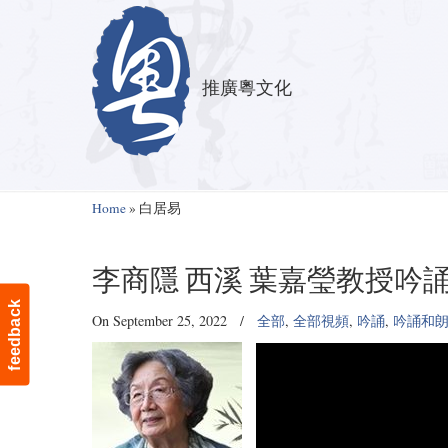
推廣粵文化
Navigation
Home
»
白居易
李商隱 西溪 葉嘉瑩教授吟誦 
feedback
On September 25, 2022
/
全部
,
全部視頻
,
吟誦
,
吟誦和