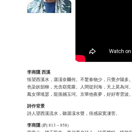
李商隱 西溪
悵望西溪水，潺湲奈爾何。不驚春物少，只覺夕陽多
色染妖韶柳，光含窈窕蘿。人間從到海，天上莫為河
鳳女彈瑤瑟，龍孫撼玉珂。京華他夜夢，好好寄雲波
詩作背景
詩人望西溪流水，聽潺湲水聲，倍感寂寞凄苦。
李商隱
(約 813－858)