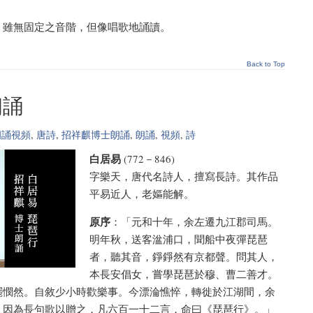
。雖無固定之音階，但像唱歌地誦讀。
Back to Top
朗誦
朗誦視頻
,
唐詩
,
招祥麒博士朗誦
,
朗誦
,
視頻
,
詩
白居易
(772－846)
字樂天，唐代名詩人，擅寫長詩。其作品
平易近人，老嫗能解。
原序
：「元和十年，余左遷九江郡司馬。
明年秋，送客湓浦口，聞船中夜彈琵琶
者，聽其音，錚錚然有京都聲。問其人，
本長安倡女，嘗學琵琶於穆、曹二善才。
罷憫然。自敘少小時歡樂事。今漂淪憔悴，轉徙於江湖間，余
，因為長句歌以贈之，凡六百一十二言，命曰《琵琶行》。」