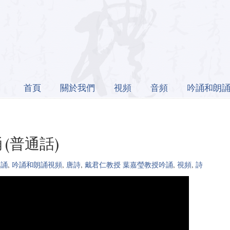
首頁
關於我們
視頻
音頻
吟誦和朗
(普通話)
朗誦
,
吟誦和朗誦視頻
,
唐詩
,
戴君仁教授 葉嘉瑩教授吟誦
,
視頻
,
詩