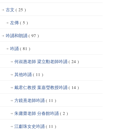
古文
( 25 )
左傳
( 5 )
吟誦和朗誦
( 97 )
吟誦
( 81 )
何叔惠老師 梁立勳老師吟誦
( 24 )
其他吟誦
( 11 )
戴君仁教授 葉嘉瑩教授吟誦
( 14 )
方鏡熹老師吟誦
( 11 )
朱庸齋老師 分春館吟誦
( 2 )
江獻珠女史吟誦
( 11 )