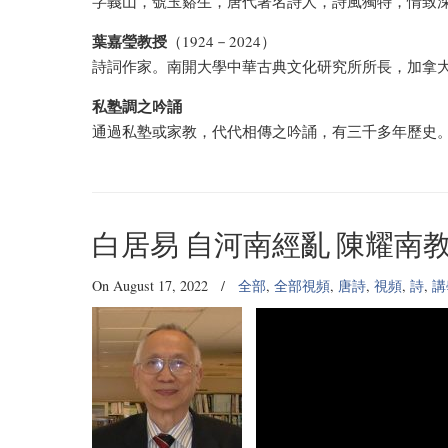
字義山，號玉谿生，唐代著名詩人，詩風獨特，情致
葉嘉瑩教授
（1924－2024）
詩詞作家。南開大學中華古典文化研究所所長，加拿
私塾調之吟誦
通過私塾或家教，代代相傳之吟誦，有三千多年歷史
白居易 自河南經亂 陳耀南
On August 17, 2022
/
全部
,
全部視頻
,
唐詩
,
視頻
,
詩
,
講