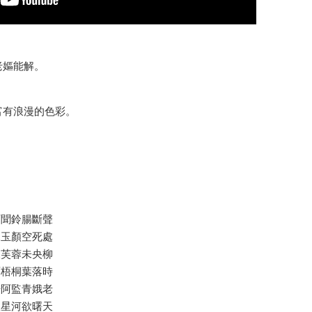
老嫗能解。
富有浪漫的色彩。
雨聞鈴腸斷聲
見玉顏空死處
液芙蓉未央柳
雨梧桐葉落時
房阿監青娥老
耿星河欲曙天