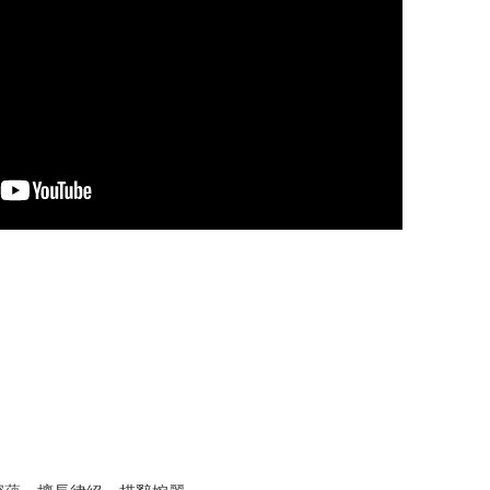
。
。
。