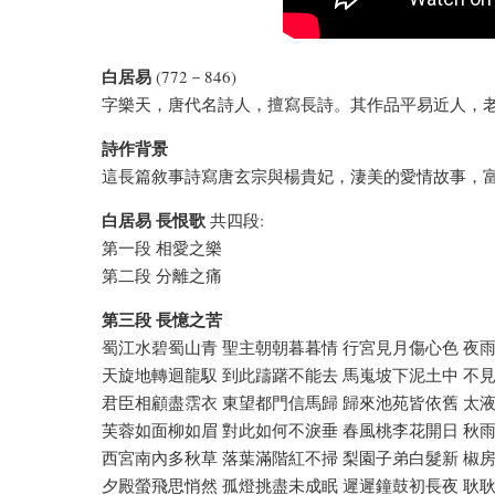
白居易
(772－846)
字樂天，唐代名詩人，擅寫長詩。其作品平易近人，
詩作背景
這長篇敘事詩寫唐玄宗與楊貴妃，淒美的愛情故事，
白居易 長恨歌
共四段:
第一段 相愛之樂
第二段 分離之痛
第三段 長憶之苦
蜀江水碧蜀山青 聖主朝朝暮暮情 行宮見月傷心色 夜
天旋地轉迴龍馭 到此躊躇不能去 馬嵬坡下泥土中 不
君臣相顧盡霑衣 東望都門信馬歸 歸來池苑皆依舊 太
芙蓉如面柳如眉 對此如何不淚垂 春風桃李花開日 秋
西宮南內多秋草 落葉滿階紅不掃 梨園子弟白髮新 椒
夕殿螢飛思悄然 孤燈挑盡未成眠 遲遲鐘鼓初長夜 耿