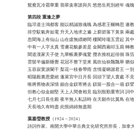
鴛鴦瓦冷霜華重 翡翠衾寒誰與共 悠悠生死別經年 魂
第四段 重逢之夢
臨邛道士鴻都客 能以精誠致魂魄 為感君王輾轉思 遂
排空馭氣奔如電 升天入地求之遍 上窮碧落下黃泉 兩
忽聞海上有仙山 山在虛無縹緲間 樓閣玲瓏五雲起 其
中有一人字太真 雪膚花貌參差是 金闕西廂叩玉扃 轉
聞道漢家天子使 九華帳裏夢魂驚 攬衣推枕起徘徊 珠
雲髻半偏新睡覺 花冠不整下堂來 風吹仙袂飄飄舉 猶
玉容寂寞淚闌干 梨花一枝春帶雨 含情凝睇謝君王 一
昭陽殿裏恩愛絕 蓬萊宮中日月長 回頭下望人寰處 不
唯將舊物表深情 鈿合金釵寄將去 釵留一股合一扇 釵
但教心似金鈿堅 天上人間會相見 臨別殷勤重寄詞 詞
七月七日長生殿 夜半無人私語時 在天願作比翼鳥 在
天長地久有時盡 此恨綿綿無盡期
葉嘉瑩教授
（1924－2024）
詩詞作家。南開大學中華古典文化研究所所長，加拿