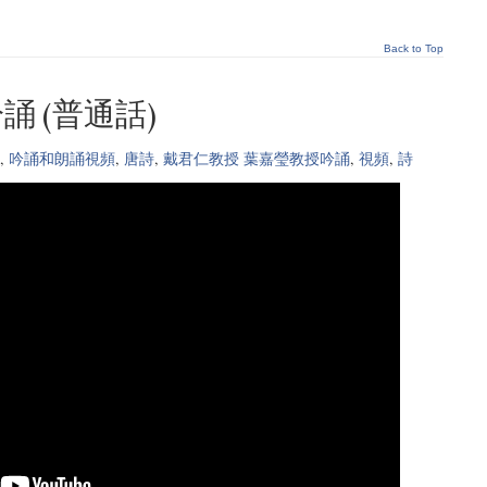
Back to Top
誦 (普通話)
,
吟誦和朗誦視頻
,
唐詩
,
戴君仁教授 葉嘉瑩教授吟誦
,
視頻
,
詩