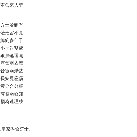
魄不曾來入夢
教方士殷勤覓
處茫茫皆不見
中綽約多仙子
教小玉報雙成
箔銀屏迤邐開
似霓裳羽衣舞
別音容兩渺茫
見長安見塵霧
擘黃金合分鈿
中有誓兩心知
地願為連理枝
大皇家學會院士。