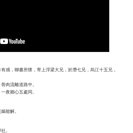
月有感，聊書所懷，寄上浮梁大兄，於潛七兄，烏江十五兄，
，骨肉流離道路中。
，一夜鄉心五處同。
老嫗能解。
學社。