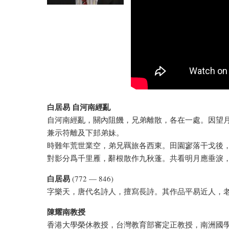
白居易 自河南經亂
自河南經亂，關內阻饑，兄弟離散，各在一處。因望
兼示符離及下邽弟妹。
時難年荒世業空，弟兄羈旅各西東。田園寥落干戈後
對影分爲千里雁，辭根散作九秋蓬。共看明月應垂淚
白居易
(772 — 846)
字樂天，唐代名詩人，擅寫長詩。其作品平易近人，
陳耀南教授
香港大學榮休教授，台灣教育部審定正教授，南洲國