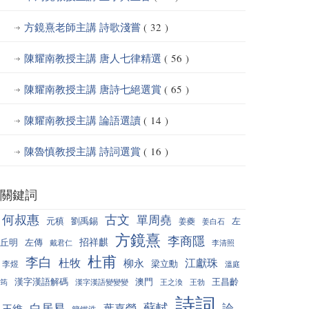
方鏡熹老師主講 詩歌淺嘗
( 32 )
陳耀南教授主講 唐人七律精選
( 56 )
陳耀南教授主講 唐詩七絕選賞
( 65 )
陳耀南教授主講 論語選讀
( 14 )
陳魯慎教授主講 詩詞選賞
( 16 )
關鍵詞
何叔惠
古文
單周堯
元稹
劉禹錫
左
姜夔
姜白石
方鏡熹
李商隱
招祥麒
丘明
左傳
戴君仁
李清照
杜甫
李白
杜牧
江獻珠
柳永
梁立勳
李煜
溫庭
漢字漢語解碼
澳門
王昌齡
筠
漢字漢語變變變
王之渙
王勃
詩詞
蘇軾
白居易
論
葉嘉瑩
王維