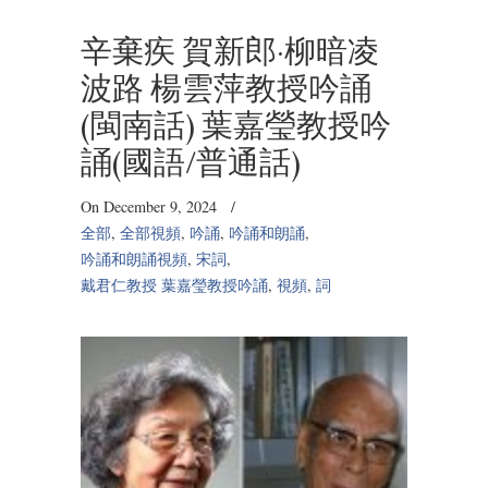
辛棄疾 賀新郎·柳暗凌
波路 楊雲萍教授吟誦
(閩南話) 葉嘉瑩教授吟
誦(國語/普通話)
On December 9, 2024
/
全部
,
全部視頻
,
吟誦
,
吟誦和朗誦
,
吟誦和朗誦視頻
,
宋詞
,
戴君仁教授 葉嘉瑩教授吟誦
,
視頻
,
詞