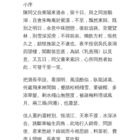
小序
陳同父自東陽來過余，留十日。與之同游鵝
湖，且會朱晦庵於紫溪，不至，飄然東歸。既
別之明日，余意中殊戀戀，復欲追路。至鷺鷥
林，則雪深泥滑，不得前矣。獨飲方村，悵然
久之，頗恨挽留之不遂也。夜半投宿吳氏泉湖
四望樓，聞鄰笛悲甚，為賦《乳燕飛》以見
意。又五日，同父書來索詞，心所同然者如
此，可發千里一笑。
把酒長亭說。看淵明、風流酷似，臥龍諸葛。
何處飛來林間鵲，蹙踏松梢殘雪。要破帽、多
添華髮。剩水殘山無態度，被疎梅料理成風
月。兩三鴈(同雁)，也蕭瑟。
佳人重約還輕別。悵清江、天寒不渡，水深冰
合。路斷車輪生四角，此地行人銷骨。問誰
使、君來愁絕？鑄就而今相思錯，料當初、費
盡人間鐵。長夜笛，莫吹裂。