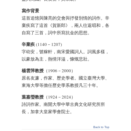
寫作背景
這首追憶與陳亮的交會與抒發別情的詞作。辛
棄疾寫了這首《賀新郎》，兩人往返唱和，各
自寫了三首，詞中所寫抗金的思想。
辛棄疾
(1140－1207)
字幼安，號稼軒，南宋愛國詞人。詞風多樣，
以豪放為主，熱情洋溢，慷慨悲壯。
楊雲萍教授
（1906－2000）
原名友濂，作家、歷史學者。國立臺灣大學、
東海大學等擔任歷史學系教授凡三十年。
葉嘉瑩教授
（1924－2024）
詩詞作家。南開大學中華古典文化研究所所
長，加拿大皇家學會院士。
Back to Top