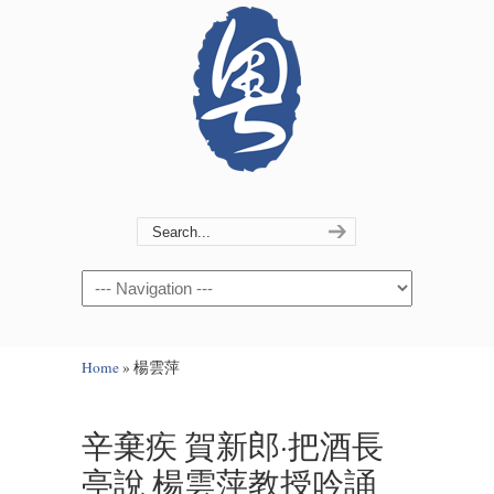
Navigation
Home
»
楊雲萍
辛棄疾 賀新郎·把酒長
亭說 楊雲萍教授吟誦