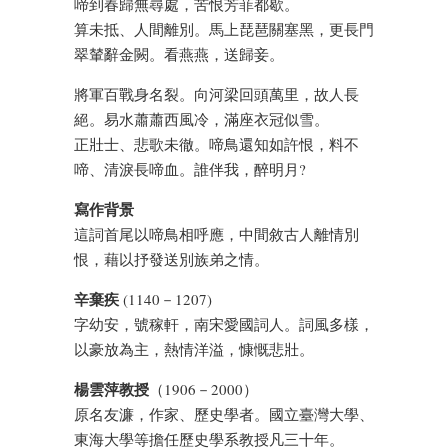
啼到春歸無尋處，苦恨芳菲都歇。
算未抵、人間離別。馬上琵琶關塞黑，更長門
翠輦辭金闕。看燕燕，送歸妾。
將軍百戰身名裂。向河梁回頭萬里，故人長
絕。易水蕭蕭西風冷，滿座衣冠似雪。
正壯士、悲歌未徹。啼鳥還知如許恨，料不
啼、清淚長啼血。誰伴我，醉明月?
寫作背景
這詞首尾以啼鳥相呼應，中間敘古人離情別
恨，藉以抒發送別族弟之情。
辛棄疾
(1140－1207)
字幼安，號稼軒，南宋愛國詞人。詞風多樣，
以豪放為主，熱情洋溢，慷慨悲壯。
楊雲萍教授
（1906－2000）
原名友濂，作家、歷史學者。國立臺灣大學、
東海大學等擔任歷史學系教授凡三十年。