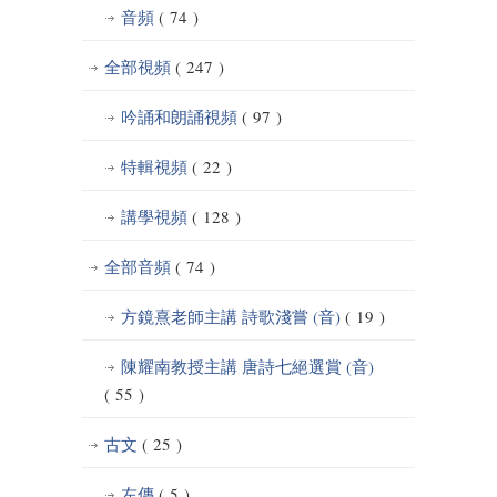
音頻
( 74 )
全部視頻
( 247 )
吟誦和朗誦視頻
( 97 )
特輯視頻
( 22 )
講學視頻
( 128 )
全部音頻
( 74 )
方鏡熹老師主講 詩歌淺嘗 (音)
( 19 )
陳耀南教授主講 唐詩七絕選賞 (音)
( 55 )
古文
( 25 )
左傳
( 5 )