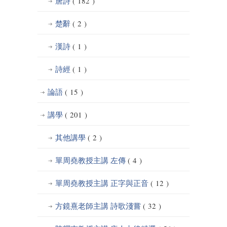
唐詩
( 182 )
楚辭
( 2 )
漢詩
( 1 )
詩經
( 1 )
論語
( 15 )
講學
( 201 )
其他講學
( 2 )
單周堯教授主講 左傳
( 4 )
單周堯教授主講 正字與正音
( 12 )
方鏡熹老師主講 詩歌淺嘗
( 32 )