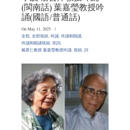
(閩南話) 葉嘉瑩教授吟
誦(國語/普通話)
On May 11, 2025
/
全部
,
全部視頻
,
吟誦
,
吟誦和朗誦
,
吟誦和朗誦視頻
,
宋詞
,
戴君仁教授 葉嘉瑩教授吟誦
,
視頻
,
詞