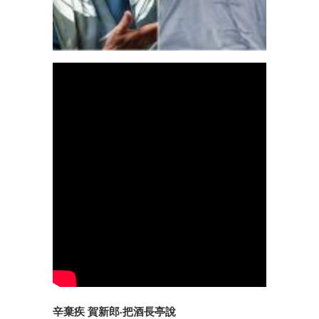
辛棄疾 賀新郎·把酒長亭說