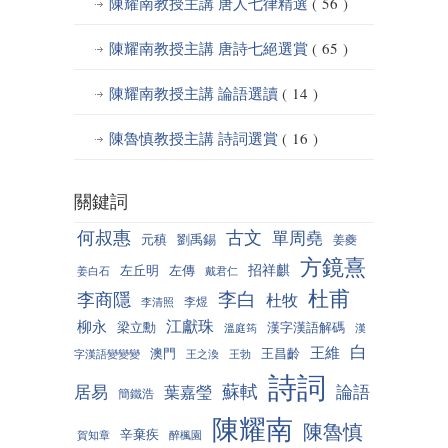
陳耀南教授主講 唐人七律精選
( 56 )
陳耀南教授主講 唐詩七絕選賞
( 65 )
陳耀南教授主講 論語選讀
( 14 )
陳魯慎教授主講 詩詞選賞
( 16 )
關鍵詞
何叔惠
古文
單周堯
元稹
劉禹錫
姜夔
方鏡熹
招祥麒
左丘明
左傳
姜白石
戴君仁
杜甫
李白
李商隱
杜牧
李煜
李清照
江獻珠
柳永
梁立勳
漢字漢語解碼
溫庭筠
漢
白
王維
澳門
王昌齡
字漢語變變變
王之渙
王勃
詩詞
蘇軾
居易
論語
葉嘉瑩
簡鐵浩
陳耀南
陳魯慎
辛棄疾
賀知章
醉楓園