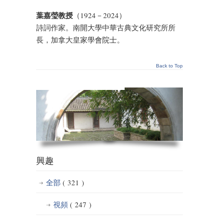
葉嘉瑩教授
（1924－2024）
詩詞作家。南開大學中華古典文化研究所所
長，加拿大皇家學會院士。
Back to Top
興趣
全部
( 321 )
視頻
( 247 )