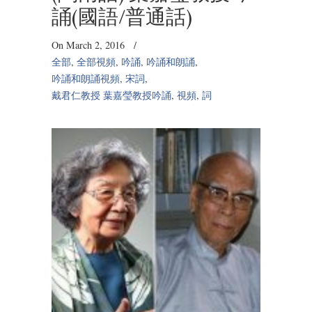
誦(國語/普通話)
On March 2, 2016
/
全部
,
全部視頻
,
吟誦
,
吟誦和朗誦
,
吟誦和朗誦視頻
,
宋詞
,
戴君仁教授 葉嘉瑩教授吟誦
,
視頻
,
詞