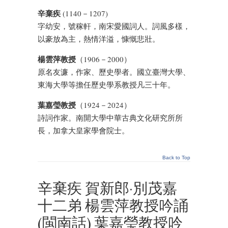
辛棄疾
(1140－1207)
字幼安，號稼軒，南宋愛國詞人。詞風多樣，
以豪放為主，熱情洋溢，慷慨悲壯。
楊雲萍教授
（1906－2000）
原名友濂，作家、歷史學者。國立臺灣大學、
東海大學等擔任歷史學系教授凡三十年。
葉嘉瑩教授
（1924－2024）
詩詞作家。南開大學中華古典文化研究所所
長，加拿大皇家學會院士。
Back to Top
辛棄疾 賀新郎·別茂嘉
十二弟 楊雲萍教授吟誦
(閩南話) 葉嘉瑩教授吟