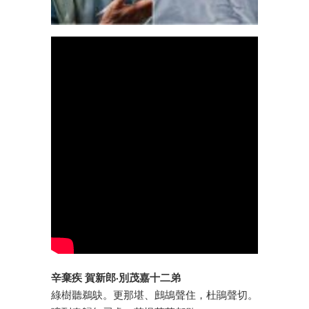
辛棄疾 賀新郎·別茂嘉十二弟
綠樹聽鵜鴃。更那堪、鷓鴣聲住，杜鵑聲切。