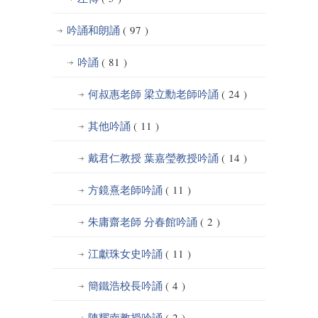
吟誦和朗誦
( 97 )
吟誦
( 81 )
何叔惠老師 梁立勳老師吟誦
( 24 )
其他吟誦
( 11 )
戴君仁教授 葉嘉瑩教授吟誦
( 14 )
方鏡熹老師吟誦
( 11 )
朱庸齋老師 分春館吟誦
( 2 )
江獻珠女史吟誦
( 11 )
簡鐵浩校長吟誦
( 4 )
陳耀南教授吟誦
( 2 )