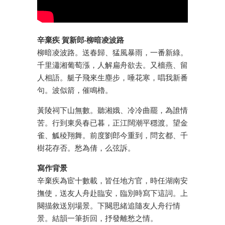
辛棄疾 賀新郎·柳暗凌波路
柳暗凌波路。送春歸、猛風暴雨，一番新綠。
千里瀟湘葡萄漲，人解扁舟欲去。又檣燕、留
人相語。艇子飛來生塵步，唾花寒，唱我新番
句。波似箭，催鳴櫓。
黃陵祠下山無數。聽湘娥、冷冷曲罷，為誰情
苦。行到東吳春已暮，正江闊潮平穩渡。望金
雀、觚稜翔舞。前度劉郎今重到，問玄都、千
樹花存否。愁為倩，么弦訴。
寫作背景
辛棄疾為宦十數載，皆任地方官，時任湖南安
撫使，送友人舟赴臨安，臨別時寫下這詞。上
闋描敘送別場景。下闋思緒追隨友人舟行情
景。結韻一筆折回，抒發離愁之情。