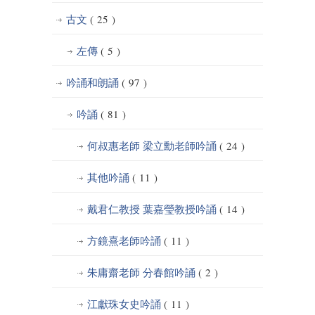
古文
( 25 )
左傳
( 5 )
吟誦和朗誦
( 97 )
吟誦
( 81 )
何叔惠老師 梁立勳老師吟誦
( 24 )
其他吟誦
( 11 )
戴君仁教授 葉嘉瑩教授吟誦
( 14 )
方鏡熹老師吟誦
( 11 )
朱庸齋老師 分春館吟誦
( 2 )
江獻珠女史吟誦
( 11 )