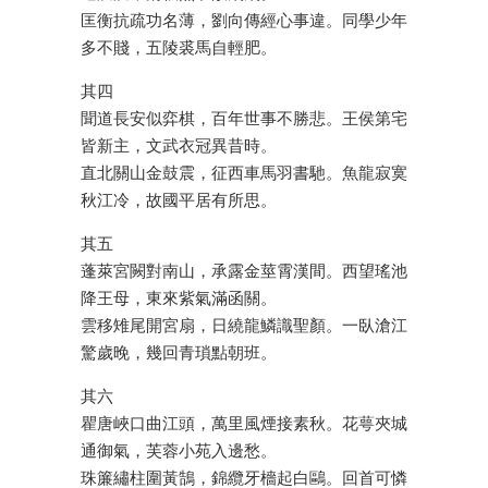
匡衡抗疏功名薄，劉向傳經心事違。同學少年
多不賤，五陵裘馬自輕肥。
其四
聞道長安似弈棋，百年世事不勝悲。王侯第宅
皆新主，文武衣冠異昔時。
直北關山金鼓震，征西車馬羽書馳。魚龍寂寞
秋江冷，故國平居有所思。
其五
蓬萊宮闕對南山，承露金莖霄漢間。西望瑤池
降王母，東來紫氣滿函關。
雲移雉尾開宮扇，日繞龍鱗識聖顏。一臥滄江
驚歲晚，幾回青瑣點朝班。
其六
瞿唐峽口曲江頭，萬里風煙接素秋。花萼夾城
通御氣，芙蓉小苑入邊愁。
珠簾繡柱圍黃鵠，錦纜牙檣起白鷗。回首可憐