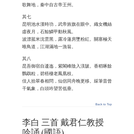
歌舞地，秦中自古帝王州。
其七
昆明池水漢時功，武帝旌旗在眼中。織女機絲
虛夜月，石鯨鱗甲動秋風。
波漂菰米沈雲黑，露冷蓮房墜粉紅。關塞極天
唯鳥道，江湖滿地一漁翁。
其八
昆吾御宿自逶迤，紫閣峰陰入渼陂。香稻啄餘
鸚鵡粒，碧梧棲老鳳凰枝。
佳人拾翠春相問，仙侶同舟晚更移。綵筆昔曾
干氣象，白頭吟望苦低垂。
Back to Top
李白 三首 戴君仁教授
吟誦 (國語)