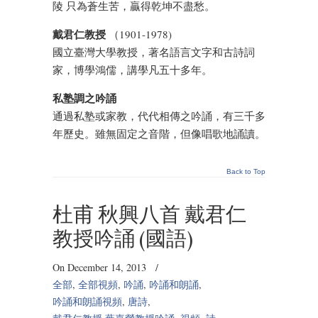
陵 只為蒼生苦，贏得乾坤不盡愁。
戴君仁教授
（1901-1978)
國立臺灣大學教授，著名語言文字和古詩詞
家，博學鴻儒，講學凡五十多年。
私塾調之吟誦
通過私塾或家教，代代相傳之吟誦，有三千多
年歷史。雖無固定之音階，但像唱歌地誦讀。
Back to Top
杜甫 秋興八首 戴君仁
教授吟誦 (國語)
On December 14, 2013
/
全部
,
全部視頻
,
吟誦
,
吟誦和朗誦
,
吟誦和朗誦視頻
,
唐詩
,