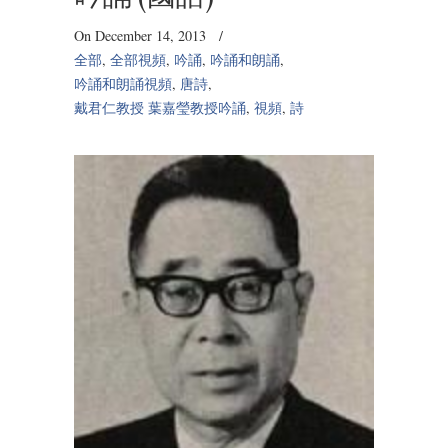
On December 14, 2013
/
全部
,
全部視頻
,
吟誦
,
吟誦和朗誦
,
吟誦和朗誦視頻
,
唐詩
,
戴君仁教授 葉嘉瑩教授吟誦
,
視頻
,
詩