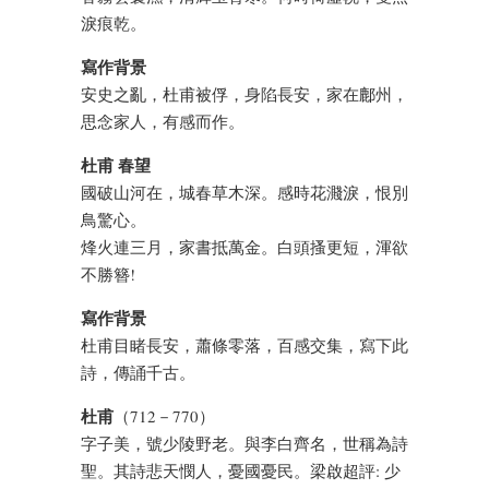
淚痕乾。
寫作背景
安史之亂，杜甫被俘，身陷長安，家在鄜州，
思念家人，有感而作。
杜甫 春望
國破山河在，城春草木深。感時花濺淚，恨別
鳥驚心。
烽火連三月，家書抵萬金。白頭搔更短，渾欲
不勝簪!
寫作背景
杜甫目睹長安，蕭條零落，百感交集，寫下此
詩，傳誦千古。
杜甫
（712－770）
字子美，號少陵野老。與李白齊名，世稱為詩
聖。其詩悲天憫人，憂國憂民。梁啟超評: 少