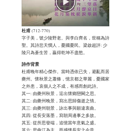
杜甫
(712-770)
字子美，號少陵野老。與李白齊名，世稱為詩
聖。其詩悲天憫人，憂國憂民。梁啟超評: 少
陵只為蒼生苦，贏得乾坤不盡愁。
詩作背景
杜甫晚年精心傑作。當時憑依已失，避亂而居
夔州。懷秋景之蕭條，憶京都之華麗，憂國家
之外患，哀個人之不成，有感而創此詩。
其一: 由夔州秋景，逗出懷鄉戀闕之思。
其二: 由夔州晚景，寫出思歸傷逝之情。
其三: 由夔州朝景，詠出事與願違衷曲。
其四: 從長安落墨，寫朝局邊事之多故。
其五: 從所思發端，追憶當年意氣之盛。
其六: 思曲江為主，而感懷長安之今昔。