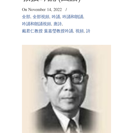
On November 14, 2022
/
全部
,
全部視頻
,
吟誦
,
吟誦和朗誦
,
吟誦和朗誦視頻
,
唐詩
,
戴君仁教授 葉嘉瑩教授吟誦
,
視頻
,
詩