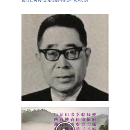
戴君仁教授 葉嘉瑩教授吟誦
,
視頻
,
詩