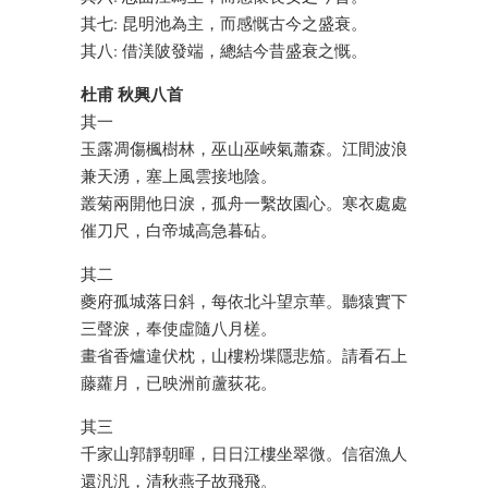
其七: 昆明池為主，而感慨古今之盛衰。
其八: 借渼陂發端，總結今昔盛衰之慨。
杜甫 秋興八首
其一
玉露凋傷楓樹林，巫山巫峽氣蕭森。江間波浪
兼天湧，塞上風雲接地陰。
叢菊兩開他日淚，孤舟一繫故園心。寒衣處處
催刀尺，白帝城高急暮砧。
其二
夔府孤城落日斜，每依北斗望京華。聽猿實下
三聲淚，奉使虛隨八月槎。
畫省香爐違伏枕，山樓粉堞隱悲笳。請看石上
藤蘿月，已映洲前蘆荻花。
其三
千家山郭靜朝暉，日日江樓坐翠微。信宿漁人
還汎汎，清秋燕子故飛飛。