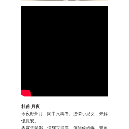
杜甫 月夜
今夜鄜州月，閨中只獨看。遙憐小兒女，未解
憶長安。
香霧雲鬟濕，清輝玉臂寒。何時倚虛幌，雙照