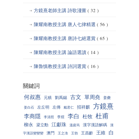
方鏡熹老師主講 詩歌淺嘗
( 32 )
陳耀南教授主講 唐人七律精選
( 56 )
陳耀南教授主講 唐詩七絕選賞
( 65 )
陳耀南教授主講 論語選讀
( 14 )
陳魯慎教授主講 詩詞選賞
( 16 )
關鍵詞
何叔惠
古文
單周堯
元稹
劉禹錫
姜夔
方鏡熹
招祥麒
左丘明
左傳
姜白石
戴君仁
杜甫
李白
李商隱
杜牧
李煜
李清照
江獻珠
柳永
梁立勳
漢字漢語解碼
溫庭筠
漢
白
王維
澳門
王昌齡
字漢語變變變
王之渙
王勃