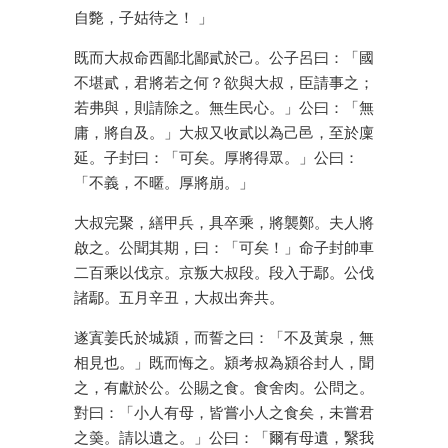
自斃，子姑待之！ 」
既而大叔命西鄙北鄙貳於己。公子呂曰：「國
不堪貳，君將若之何？欲與大叔，臣請事之；
若弗與，則請除之。無生民心。」公曰：「無
庸，將自及。」大叔又收貳以為己邑，至於廩
延。子封曰：「可矣。厚將得眾。」公曰：
「不義，不暱。厚將崩。」
大叔完聚，繕甲兵，具卒乘，將襲鄭。夫人將
啟之。公聞其期，曰：「可矣！」命子封帥車
二百乘以伐京。京叛大叔段。段入于鄢。公伐
諸鄢。五月辛丑，大叔出奔共。
遂寘姜氏於城潁，而誓之曰：「不及黃泉，無
相見也。」既而悔之。潁考叔為潁谷封人，聞
之，有獻於公。公賜之食。食舍肉。公問之。
對曰：「小人有母，皆嘗小人之食矣，未嘗君
之羮。請以遺之。」公曰：「爾有母遺，繄我