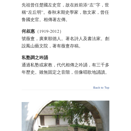
先祖曾任楚國左史官，故在姓前添“左”字，世
稱“左丘明”。春秋末期史學家，散文家，曾任
鲁國史官。相傳著左傳。
何叔惠
（1919-2012）
號薇盦，廣東順德人。著名詩人及書法家。創
設鳳山藝文院，著有薇盦存稿。
私塾調之吟誦
通過私塾或家教，代代相傳之吟誦，有三千多
年歷史。雖無固定之音階，但像唱歌地誦讀。
Back to Top