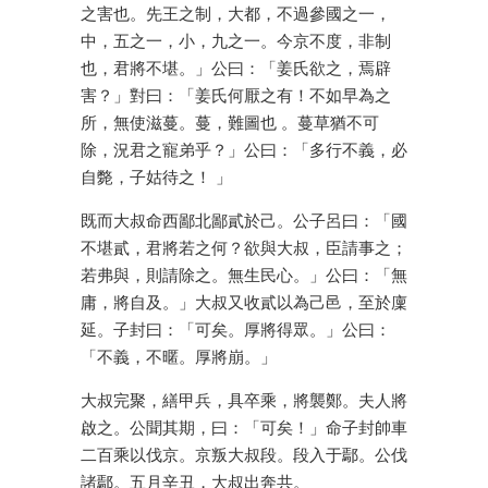
之害也。先王之制，大都，不過參國之一，
中，五之一，小，九之一。今京不度，非制
也，君將不堪。」公曰：「姜氏欲之，焉辟
害？」對曰：「姜氏何厭之有！不如早為之
所，無使滋蔓。蔓，難圖也 。蔓草猶不可
除，況君之寵弟乎？」公曰：「多行不義，必
自斃，子姑待之！ 」
既而大叔命西鄙北鄙貳於己。公子呂曰：「國
不堪貳，君將若之何？欲與大叔，臣請事之；
若弗與，則請除之。無生民心。」公曰：「無
庸，將自及。」大叔又收貳以為己邑，至於廩
延。子封曰：「可矣。厚將得眾。」公曰：
「不義，不暱。厚將崩。」
大叔完聚，繕甲兵，具卒乘，將襲鄭。夫人將
啟之。公聞其期，曰：「可矣！」命子封帥車
二百乘以伐京。京叛大叔段。段入于鄢。公伐
諸鄢。五月辛丑，大叔出奔共。