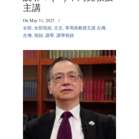
主講
On May 11, 2025
/
全部
,
全部視頻
,
古文
,
單周堯教授主講 左傳
,
左傳
,
視頻
,
講學
,
講學視頻