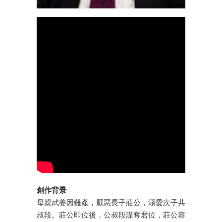
創作背景
母親武姜因難產，厭惡長子莊公，溺愛次子共
叔段。莊公即位後，公叔段謀奪君位，莊公容