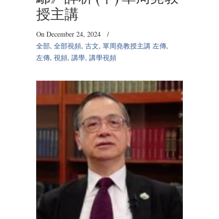
授主講
On December 24, 2024
/
全部
,
全部視頻
,
古文
,
單周堯教授主講 左傳
,
左傳
,
視頻
,
講學
,
講學視頻