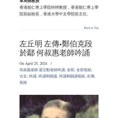
單周堯教授
香港能仁專上學院特聘教授，香港能仁專上學
院前副校長，香港大學中文學院前主任。
Back to Top
左丘明 左傳•鄭伯克段
於鄢 何叔惠老師吟誦
On April 25, 2024
/
何叔惠老師 梁立勳老師吟誦
,
全部
,
全部視頻
,
古文
,
吟誦
,
吟誦和朗誦
,
吟誦和朗誦視頻
,
左傳
,
視頻