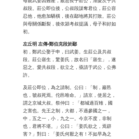
母親武姜因難產，厭惡長子莊公，溺愛次子共
叔段。莊公即位後，公叔段謀奪君位，莊公容
忍他，他愈加驕橫，後在鄢地將其打敗。莊公
與母關係斷裂，後依潁考叔提議，母子和好如
初。
左丘明 左傳•鄭伯克段於鄢
初，鄭武公娶于申，曰武姜。生莊公及共叔
段。莊公寤生，驚姜氏，故名曰「寤生」，遂
惡之。愛共叔段，欲立之，亟請于武公，公弗
許。
及莊公即位，為之請制。公曰：「制，巖邑
也，虢叔死焉。佗邑唯命。」請京，使居之，
謂之京城大叔。祭仲曰 ：「都城過百雉，國
之害也。先王之制，大都，不過參國之一，
中，五之一，小，九之一。今京不度，非制
也，君將不堪。」公曰：「姜氏欲之，焉辟
害？」對曰：「姜氏何厭之有！不如早為之