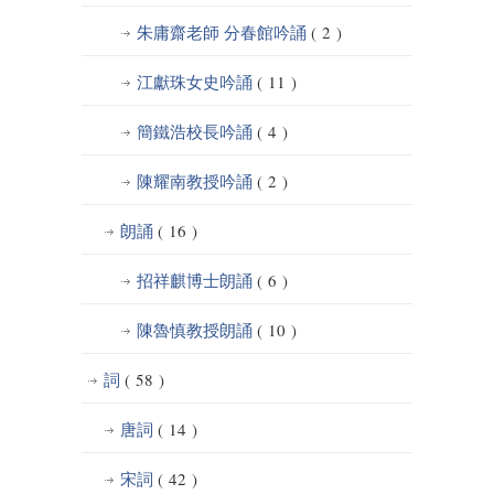
朱庸齋老師 分春館吟誦
( 2 )
江獻珠女史吟誦
( 11 )
簡鐵浩校長吟誦
( 4 )
陳耀南教授吟誦
( 2 )
朗誦
( 16 )
招祥麒博士朗誦
( 6 )
陳魯慎教授朗誦
( 10 )
詞
( 58 )
唐詞
( 14 )
宋詞
( 42 )