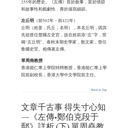
255年的歷史。《左傳》長於敘事，富於情節
和故事性和戲劇性，善於描寫細節。
左丘明
（前502年－前422年）
丘明（姓姜，氏丘，名明），本名丘明，因其
先祖曾任楚國左史官，故在姓前添“左”字，世
稱“左丘明”。春秋末期史學家，散文家，曾任
鲁國史官。相傳著左傳。
單周堯教授
香港能仁專上學院特聘教授，香港能仁專上學
院前副校長，香港大學中文學院前主任。
Back to Top
文章千古事 得失寸心知
—《左傳•鄭伯克段于
鄢》詳析 (下) 單周堯教