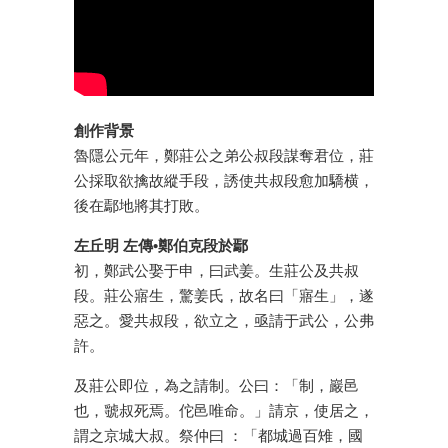
創作背景
魯隱公元年，鄭莊公之弟公叔段謀奪君位，莊
公採取欲擒故縱手段，誘使共叔段愈加驕横，
後在鄢地將其打敗。
左丘明 左傳•鄭伯克段於鄢
初，鄭武公娶于申，曰武姜。生莊公及共叔
段。莊公寤生，驚姜氏，故名曰「寤生」，遂
惡之。愛共叔段，欲立之，亟請于武公，公弗
許。
及莊公即位，為之請制。公曰：「制，巖邑
也，虢叔死焉。佗邑唯命。」請京，使居之，
謂之京城大叔。祭仲曰 ：「都城過百雉，國