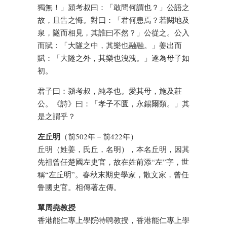
獨無！」潁考叔曰：「敢問何謂也？」公語之
故，且告之悔。對曰：「君何患焉？若闕地及
泉，隧而相見，其誰曰不然？」公從之。公入
而賦：「大隧之中，其樂也融融。」姜出而
賦：「大隧之外，其樂也洩洩。」遂為母子如
初。
君子曰：潁考叔，純孝也。愛其母，施及莊
公。《詩》曰：「孝子不匱，永錫爾類。」其
是之謂乎？
左丘明
（前502年－前422年）
丘明（姓姜，氏丘，名明），本名丘明，因其
先祖曾任楚國左史官，故在姓前添“左”字，世
稱“左丘明”。春秋末期史學家，散文家，曾任
鲁國史官。相傳著左傳。
單周堯教授
香港能仁專上學院特聘教授，香港能仁專上學