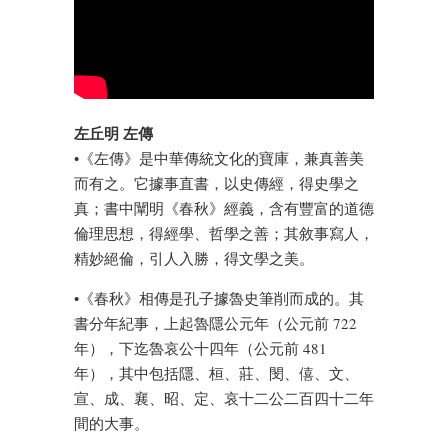
左丘明 左傳
•《左傳》是中華傳統文化的寶庫，兼真善美
而有之。它據事直書，以史傳經，得史學之
真；書中闡明《春秋》經義，含有豐富的道德
倫理思想，得經學、哲學之善；其敘事寫人，
精妙絕倫，引人入勝，得文學之美。
•《春秋》相傳是孔子據魯史筆削而成的。其
書分年紀事，上起魯隱公元年（公元前 722
年），下迄魯哀公十四年（公元前 481
年），其中包括隱、桓、莊、閔、僖、文、
宣、成、襄、昭、定、哀十二公二百四十二年
間的大事。