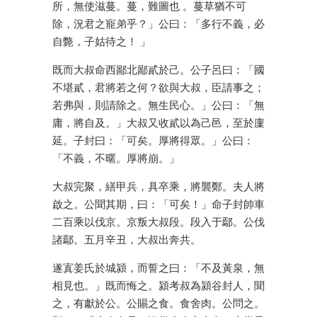
所，無使滋蔓。蔓，難圖也 。蔓草猶不可
除，況君之寵弟乎？」公曰：「多行不義，必
自斃，子姑待之！ 」
既而大叔命西鄙北鄙貳於己。公子呂曰：「國
不堪貳，君將若之何？欲與大叔，臣請事之；
若弗與，則請除之。無生民心。」公曰：「無
庸，將自及。」大叔又收貳以為己邑，至於廩
延。子封曰：「可矣。厚將得眾。」公曰：
「不義，不暱。厚將崩。」
大叔完聚，繕甲兵，具卒乘，將襲鄭。夫人將
啟之。公聞其期，曰：「可矣！」命子封帥車
二百乘以伐京。京叛大叔段。段入于鄢。公伐
諸鄢。五月辛丑，大叔出奔共。
遂寘姜氏於城潁，而誓之曰：「不及黃泉，無
相見也。」既而悔之。潁考叔為潁谷封人，聞
之，有獻於公。公賜之食。食舍肉。公問之。