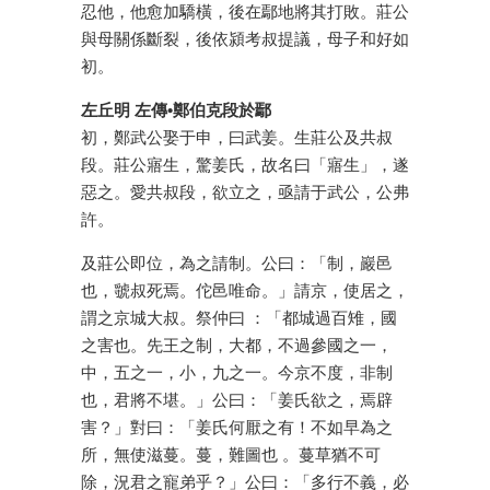
忍他，他愈加驕橫，後在鄢地將其打敗。莊公
與母關係斷裂，後依潁考叔提議，母子和好如
初。
左丘明 左傳•鄭伯克段於鄢
初，鄭武公娶于申，曰武姜。生莊公及共叔
段。莊公寤生，驚姜氏，故名曰「寤生」，遂
惡之。愛共叔段，欲立之，亟請于武公，公弗
許。
及莊公即位，為之請制。公曰：「制，巖邑
也，虢叔死焉。佗邑唯命。」請京，使居之，
謂之京城大叔。祭仲曰 ：「都城過百雉，國
之害也。先王之制，大都，不過參國之一，
中，五之一，小，九之一。今京不度，非制
也，君將不堪。」公曰：「姜氏欲之，焉辟
害？」對曰：「姜氏何厭之有！不如早為之
所，無使滋蔓。蔓，難圖也 。蔓草猶不可
除，況君之寵弟乎？」公曰：「多行不義，必