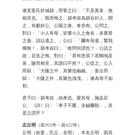
遂寘姜氏於城潁，而誓之曰：「不及黃泉，無
相見也。」既而悔之。潁考叔為潁谷封人，聞
之，有獻於公。公賜之食。食舍肉。公問之。
對曰：「小人有母，皆嘗小人之食矣，未嘗君
之羮。請以遺之。」公曰：「爾有母遺，繄我
獨無！」潁考叔曰：「敢問何謂也？」公語之
故，且告之悔。對曰：「君何患焉？若闕地及
泉，隧而相見，其誰曰不然？」公從之。公入
而賦：「大隧之中，其樂也融融。」姜出而
賦：「大隧之外，其樂也洩洩。」遂為母子如
初。
君子曰：潁考叔，純孝也。愛其母，施及莊
公。《詩》曰：「孝子不匱，永錫爾類。」其
是之謂乎？
左丘明
（前502年－前422年）
丘明（姓姜，氏丘，名明），本名丘明，因其