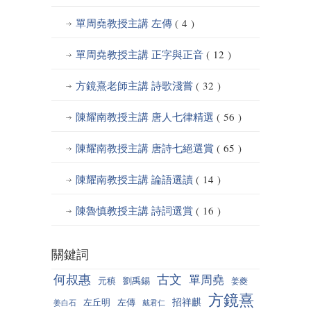
單周堯教授主講 左傳
( 4 )
單周堯教授主講 正字與正音
( 12 )
方鏡熹老師主講 詩歌淺嘗
( 32 )
陳耀南教授主講 唐人七律精選
( 56 )
陳耀南教授主講 唐詩七絕選賞
( 65 )
陳耀南教授主講 論語選讀
( 14 )
陳魯慎教授主講 詩詞選賞
( 16 )
關鍵詞
何叔惠
古文
單周堯
元稹
劉禹錫
姜夔
方鏡熹
招祥麒
左丘明
左傳
姜白石
戴君仁