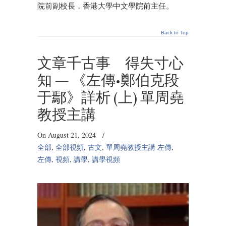
院前副校長，香港大學中文學院前主任。
Back to Top
文章千古事 得失寸心
知 — 《左傳•鄭伯克段
于鄢》詳析 (上) 單周堯
教授主講
On August 21, 2024
/
全部
,
全部視頻
,
古文
,
單周堯教授主講 左傳
,
左傳
,
視頻
,
講學
,
講學視頻