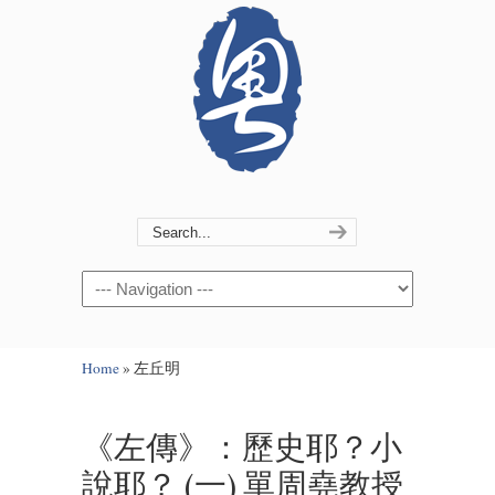
Navigation
Home
»
左丘明
《左傳》：歷史耶？小
說耶？ (一) 單周堯教授