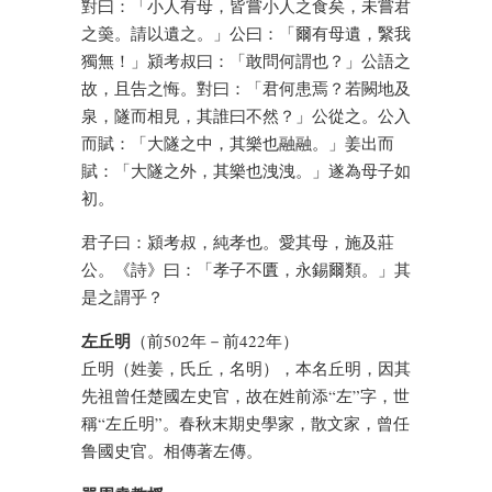
對曰：「小人有母，皆嘗小人之食矣，未嘗君
之羮。請以遺之。」公曰：「爾有母遺，繄我
獨無！」潁考叔曰：「敢問何謂也？」公語之
故，且告之悔。對曰：「君何患焉？若闕地及
泉，隧而相見，其誰曰不然？」公從之。公入
而賦：「大隧之中，其樂也融融。」姜出而
賦：「大隧之外，其樂也洩洩。」遂為母子如
初。
君子曰：潁考叔，純孝也。愛其母，施及莊
公。《詩》曰：「孝子不匱，永錫爾類。」其
是之謂乎？
左丘明
（前502年－前422年）
丘明（姓姜，氏丘，名明），本名丘明，因其
先祖曾任楚國左史官，故在姓前添“左”字，世
稱“左丘明”。春秋末期史學家，散文家，曾任
鲁國史官。相傳著左傳。