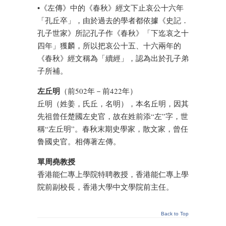
•《左傳》中的《春秋》經文下止哀公十六年
「孔丘卒」，由於過去的學者都依據《史記．
孔子世家》所記孔子作《春秋》「下迄哀之十
四年」獲麟，所以把哀公十五、十六兩年的
《春秋》經文稱為「續經」，認為出於孔子弟
子所補。
左丘明
（前502年－前422年）
丘明（姓姜，氏丘，名明），本名丘明，因其
先祖曾任楚國左史官，故在姓前添“左”字，世
稱“左丘明”。春秋末期史學家，散文家，曾任
鲁國史官。相傳著左傳。
單周堯教授
香港能仁專上學院特聘教授，香港能仁專上學
院前副校長，香港大學中文學院前主任。
Back to Top