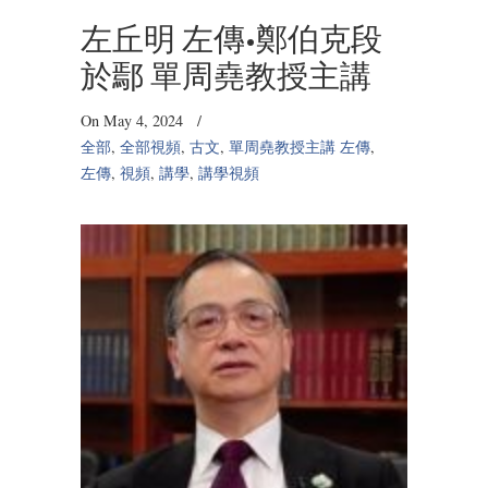
左丘明 左傳•鄭伯克段
於鄢 單周堯教授主講
On May 4, 2024
/
全部
,
全部視頻
,
古文
,
單周堯教授主講 左傳
,
左傳
,
視頻
,
講學
,
講學視頻