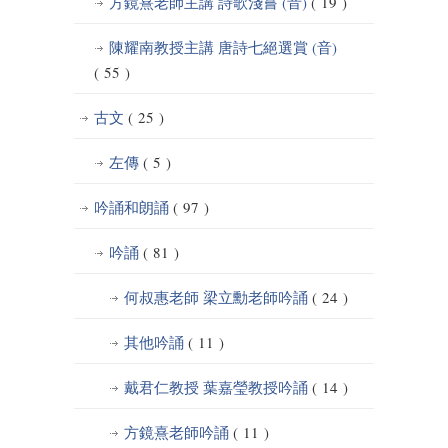
方鏡熹老師主講 詩歌淺嘗 (音)
( 19 )
陳耀南教授主講 唐詩七絕選賞 (音)
( 55 )
古文
( 25 )
左傳
( 5 )
吟誦和朗誦
( 97 )
吟誦
( 81 )
何叔惠老師 梁立勳老師吟誦
( 24 )
其他吟誦
( 11 )
戴君仁教授 葉嘉瑩教授吟誦
( 14 )
方鏡熹老師吟誦
( 11 )