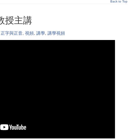
Back to Top
堯教授主講
 正字與正音
,
視頻
,
講學
,
講學視頻