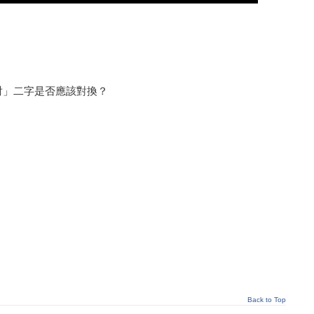
射」二字是否應該對換？
Back to Top