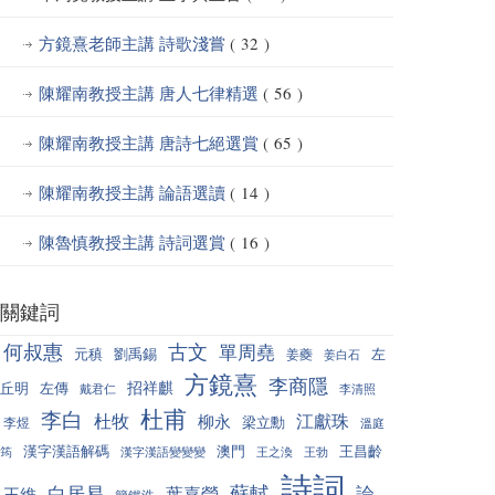
方鏡熹老師主講 詩歌淺嘗
( 32 )
陳耀南教授主講 唐人七律精選
( 56 )
陳耀南教授主講 唐詩七絕選賞
( 65 )
陳耀南教授主講 論語選讀
( 14 )
陳魯慎教授主講 詩詞選賞
( 16 )
關鍵詞
何叔惠
古文
單周堯
元稹
劉禹錫
左
姜夔
姜白石
方鏡熹
李商隱
招祥麒
丘明
左傳
戴君仁
李清照
杜甫
李白
杜牧
江獻珠
柳永
梁立勳
李煜
溫庭
漢字漢語解碼
澳門
王昌齡
筠
漢字漢語變變變
王之渙
王勃
詩詞
蘇軾
白居易
論
葉嘉瑩
王維