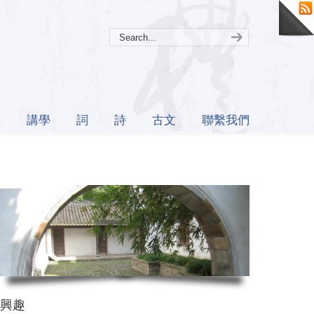
誦
講學
詞
詩
古文
聯繫我們
興趣