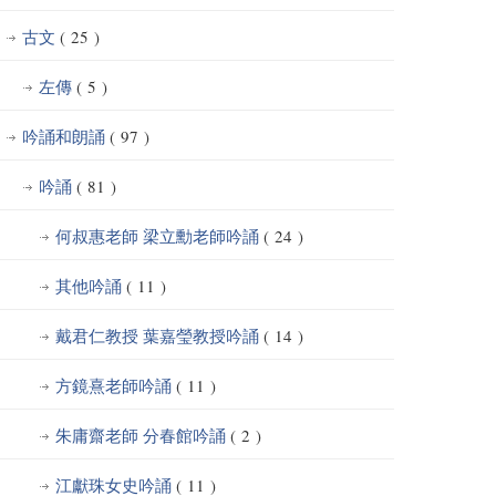
古文
( 25 )
左傳
( 5 )
吟誦和朗誦
( 97 )
吟誦
( 81 )
何叔惠老師 梁立勳老師吟誦
( 24 )
其他吟誦
( 11 )
戴君仁教授 葉嘉瑩教授吟誦
( 14 )
方鏡熹老師吟誦
( 11 )
朱庸齋老師 分春館吟誦
( 2 )
江獻珠女史吟誦
( 11 )