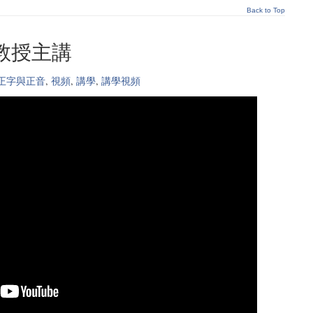
Back to Top
堯教授主講
正字與正音
,
視頻
,
講學
,
講學視頻