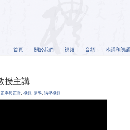
首頁
關於我們
視頻
音頻
吟誦和朗
堯教授主講
 正字與正音
,
視頻
,
講學
,
講學視頻