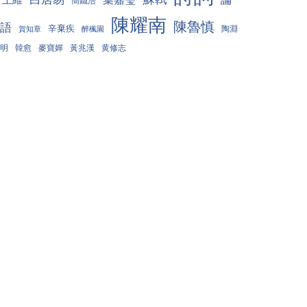
簡鐵浩
陳耀南
陳魯慎
語
辛棄疾
陶淵
賀知章
醉楓園
明
韓愈
麥寶嬋
黃兆漢
黄修志