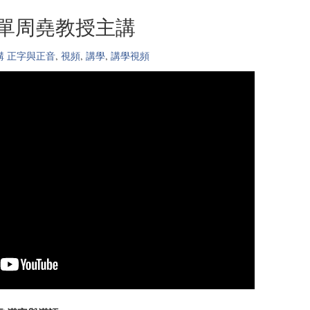
 單周堯教授主講
講 正字與正音
,
視頻
,
講學
,
講學視頻