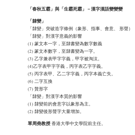
「春秋五霸」與「生霸死霸」－漢字漢語變變變
「隸變」
「隸變」突破造字條例（象形、指事、會意、 形聲）
「隸變」對漢字意義的影響
(1) 篆文本一字，至隸書變為數字數義
(2) 篆文本數字，至隸書變為一字。
(3) 乙字兼表甲字字義，甲字被淘汰。
(4)乙字表甲字字義，丙字表乙字字義。
(5) 丙字表甲、乙二字字義，丙字本義亡失。
(6) 二字互換
(7) 贅形字
「隸變」對漢字本質的影響
(1) 隸變前的會意字以象形為主。
(2) 隸變後形聲字大量增加。
單周堯教授
香港大學中文學院前主任。