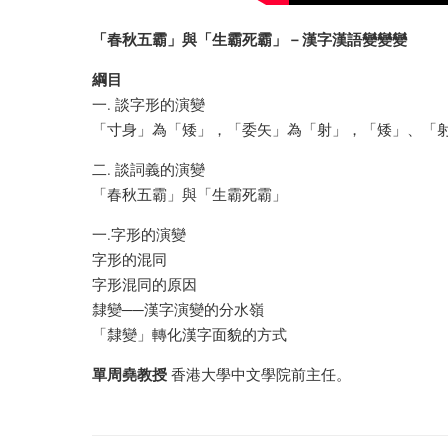
「春秋五霸」與「生霸死霸」－漢字漢語變變變
綱目
一. 談字形的演變
「寸身」為「矮」，「委矢」為「射」，「矮」、「
二. 談詞義的演變
「春秋五霸」與「生霸死霸」
一.字形的演變
字形的混同
字形混同的原因
隸變──漢字演變的分水嶺
「隸變」轉化漢字面貌的方式
單周堯教授
香港大學中文學院前主任。