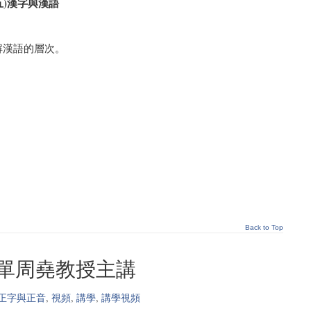
五)漢字與漢語
解漢語的層次。
Back to Top
 單周堯教授主講
正字與正音
,
視頻
,
講學
,
講學視頻