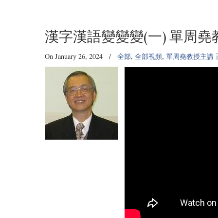
漢字漢語變變變(一) 單周
On January 26, 2024
/
全部
,
全部視頻
,
單周堯教授主講 