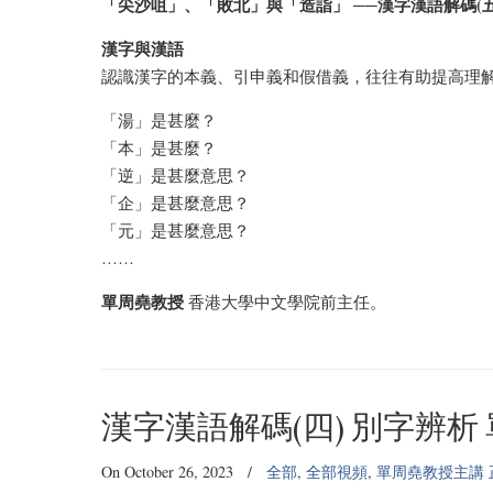
「尖沙咀」、「敗北」與「造詣」 ──漢字漢語解碼(
漢字與漢語
認識漢字的本義、引申義和假借義，往往有助提高理
「湯」是甚麼？
「本」是甚麼？
「逆」是甚麼意思？
「企」是甚麼意思？
「元」是甚麼意思？
……
單周堯教授
香港大學中文學院前主任。
漢字漢語解碼(四) 別字辨析
On October 26, 2023
/
全部
,
全部視頻
,
單周堯教授主講 