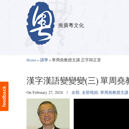
推廣粵文化
Navigation
Home
»
講學
»
單周堯教授主講 正字與正音
漢字漢語變變變(三) 單周
feedback
On February 27, 2024
/
全部
,
全部視頻
,
單周堯教授主講