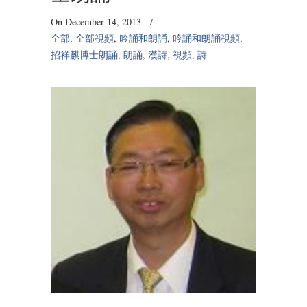
On December 14, 2013
/
全部
,
全部視頻
,
吟誦和朗誦
,
吟誦和朗誦視頻
,
招祥麒博士朗誦
,
朗誦
,
漢詩
,
視頻
,
詩