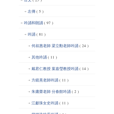
左傳
( 5 )
吟誦和朗誦
( 97 )
吟誦
( 81 )
何叔惠老師 梁立勳老師吟誦
( 24 )
其他吟誦
( 11 )
戴君仁教授 葉嘉瑩教授吟誦
( 14 )
方鏡熹老師吟誦
( 11 )
朱庸齋老師 分春館吟誦
( 2 )
江獻珠女史吟誦
( 11 )