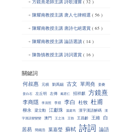
方鏡熹老師主講 詩歌淺嘗
( 32 )
陳耀南教授主講 唐人七律精選
( 56 )
陳耀南教授主講 唐詩七絕選賞
( 65 )
陳耀南教授主講 論語選讀
( 14 )
陳魯慎教授主講 詩詞選賞
( 16 )
關鍵詞
何叔惠
古文
單周堯
元稹
劉禹錫
姜夔
方鏡熹
招祥麒
左丘明
左傳
姜白石
戴君仁
杜甫
李白
李商隱
杜牧
李煜
李清照
江獻珠
柳永
梁立勳
漢字漢語解碼
溫庭筠
漢
白
王維
澳門
王昌齡
字漢語變變變
王之渙
王勃
詩詞
蘇軾
居易
論語
葉嘉瑩
簡鐵浩