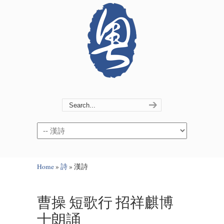
Navigation
Home
»
詩
»
漢詩
曹操 短歌行 招祥麒博
士朗誦