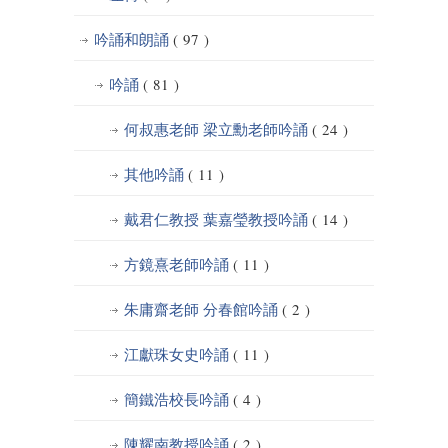
吟誦和朗誦
( 97 )
吟誦
( 81 )
何叔惠老師 梁立勳老師吟誦
( 24 )
其他吟誦
( 11 )
戴君仁教授 葉嘉瑩教授吟誦
( 14 )
方鏡熹老師吟誦
( 11 )
朱庸齋老師 分春館吟誦
( 2 )
江獻珠女史吟誦
( 11 )
簡鐵浩校長吟誦
( 4 )
陳耀南教授吟誦
( 2 )