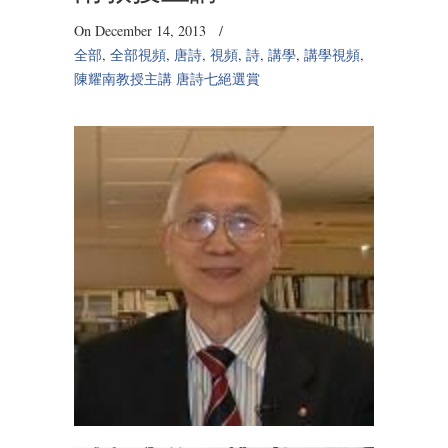
On December 14, 2013
/
全部
,
全部視頻
,
唐詩
,
視頻
,
詩
,
講學
,
講學視頻
,
陳耀南教授主講 唐詩七絕選賞