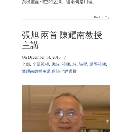
寫出畫面和空間之濶。後兩句是用理。
Back to Top
張旭 兩首 陳耀南教授
主講
On December 14, 2013
/
全部
,
全部視頻
,
唐詩
,
視頻
,
詩
,
講學
,
講學視頻
,
陳耀南教授主講 唐詩七絕選賞