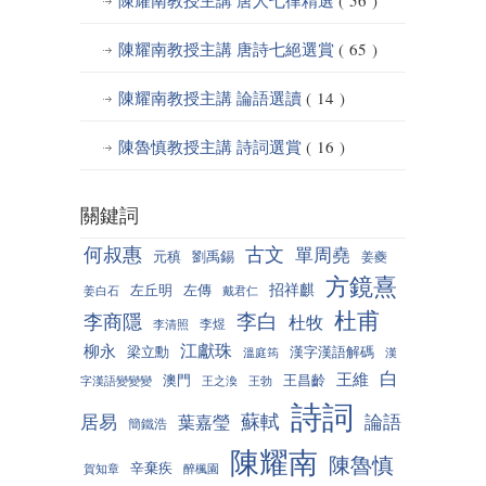
陳耀南教授主講 唐詩七絕選賞
( 65 )
陳耀南教授主講 論語選讀
( 14 )
陳魯慎教授主講 詩詞選賞
( 16 )
關鍵詞
何叔惠
古文
單周堯
元稹
劉禹錫
姜夔
方鏡熹
招祥麒
左丘明
左傳
姜白石
戴君仁
杜甫
李白
李商隱
杜牧
李煜
李清照
江獻珠
柳永
梁立勳
漢字漢語解碼
溫庭筠
漢
白
王維
澳門
王昌齡
字漢語變變變
王之渙
王勃
詩詞
蘇軾
居易
論語
葉嘉瑩
簡鐵浩
陳耀南
陳魯慎
辛棄疾
賀知章
醉楓園