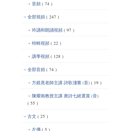
音頻
( 74 )
全部視頻
( 247 )
吟誦和朗誦視頻
( 97 )
特輯視頻
( 22 )
講學視頻
( 128 )
全部音頻
( 74 )
方鏡熹老師主講 詩歌淺嘗 (音)
( 19 )
陳耀南教授主講 唐詩七絕選賞 (音)
( 55 )
古文
( 25 )
左傳
( 5 )