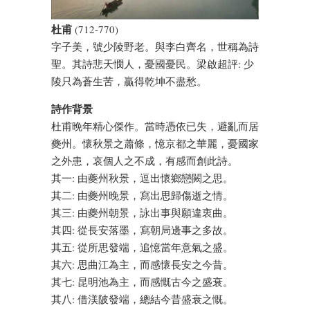
杜甫
(712-770)
字子美，號少陵野老。與李白齊名，世稱為詩
聖。其詩悲天憫人，憂國憂民。梁啟超評: 少
陵只為蒼生苦，贏得乾坤不盡愁。
詩作背景
杜甫晚年精心傑作。當時憑依已失，避亂而居
夔州。懷秋景之蕭條，憶京都之華麗，憂國家
之外患，哀個人之不成，有感而創此詩。
其一: 由夔州秋景，逗出懷鄉戀闕之思。
其二: 由夔州晚景，寫出思歸傷逝之情。
其三: 由夔州朝景，詠出事與願違衷曲。
其四: 從長安落墨，寫朝局邊事之多故。
其五: 從所思發端，追憶當年意氣之盛。
其六: 思曲江為主，而感懷長安之今昔。
其七: 昆明池為主，而感慨古今之盛衰。
其八: 借渼陂發端，總結今昔盛衰之慨。