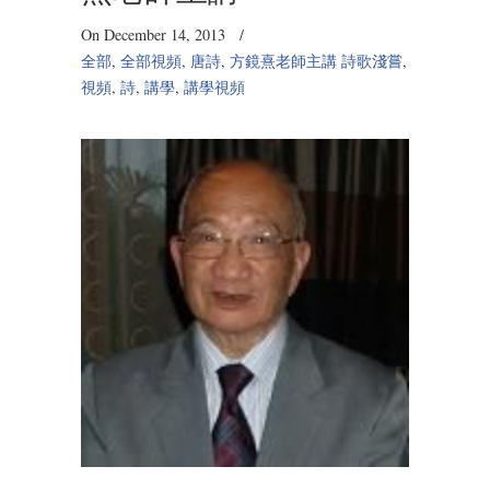
On December 14, 2013
/
全部
,
全部視頻
,
唐詩
,
方鏡熹老師主講 詩歌淺嘗
,
視頻
,
詩
,
講學
,
講學視頻