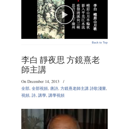
Back to Top
李白 靜夜思 方鏡熹老
師主講
On December 14, 2013
/
全部
,
全部視頻
,
唐詩
,
方鏡熹老師主講 詩歌淺嘗
,
視頻
,
詩
,
講學
,
講學視頻