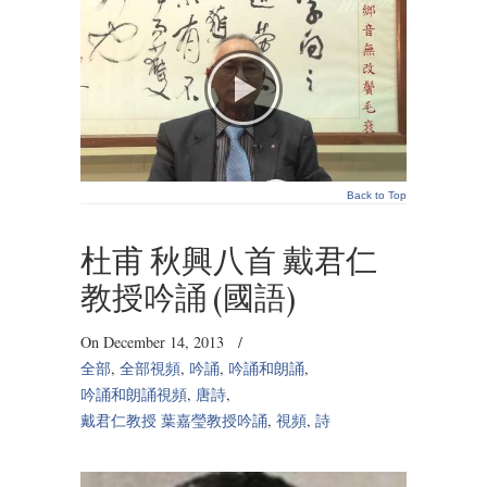
Back to Top
杜甫 秋興八首 戴君仁
教授吟誦 (國語)
On December 14, 2013
/
全部
,
全部視頻
,
吟誦
,
吟誦和朗誦
,
吟誦和朗誦視頻
,
唐詩
,
戴君仁教授 葉嘉瑩教授吟誦
,
視頻
,
詩