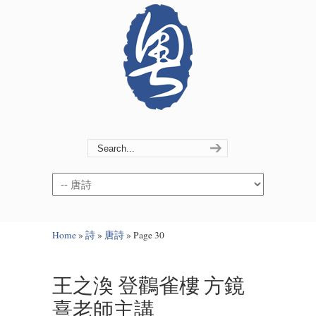
Navigation
Home
»
詩
»
唐詩
»
Page 30
王之渙 登鸛雀樓 方鏡
熹老師主講