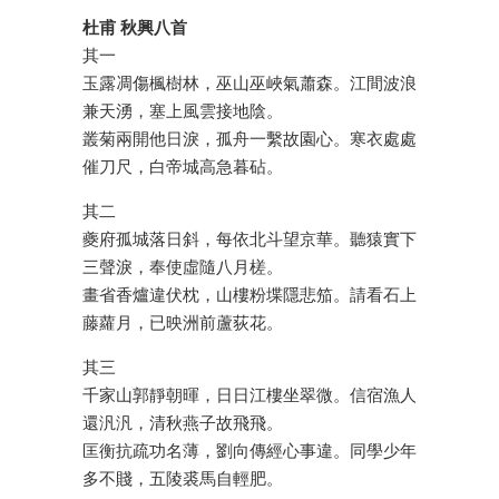
杜甫 秋興八首
其一
玉露凋傷楓樹林，巫山巫峽氣蕭森。江間波浪
兼天湧，塞上風雲接地陰。
叢菊兩開他日淚，孤舟一繫故園心。寒衣處處
催刀尺，白帝城高急暮砧。
其二
夔府孤城落日斜，每依北斗望京華。聽猿實下
三聲淚，奉使虛隨八月槎。
畫省香爐違伏枕，山樓粉堞隱悲笳。請看石上
藤蘿月，已映洲前蘆荻花。
其三
千家山郭靜朝暉，日日江樓坐翠微。信宿漁人
還汎汎，清秋燕子故飛飛。
匡衡抗疏功名薄，劉向傳經心事違。同學少年
多不賤，五陵裘馬自輕肥。