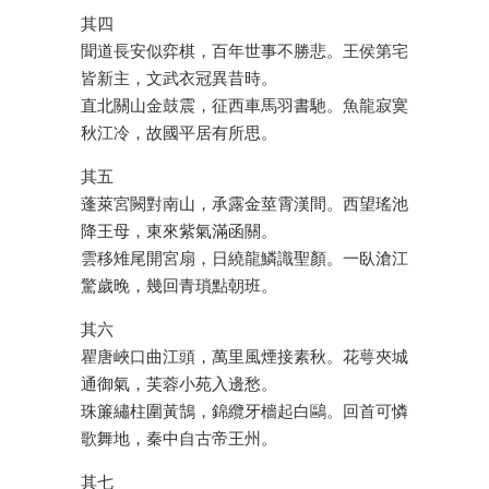
其四
聞道長安似弈棋，百年世事不勝悲。王侯第宅
皆新主，文武衣冠異昔時。
直北關山金鼓震，征西車馬羽書馳。魚龍寂寞
秋江冷，故國平居有所思。
其五
蓬萊宮闕對南山，承露金莖霄漢間。西望瑤池
降王母，東來紫氣滿函關。
雲移雉尾開宮扇，日繞龍鱗識聖顏。一臥滄江
驚歲晚，幾回青瑣點朝班。
其六
瞿唐峽口曲江頭，萬里風煙接素秋。花萼夾城
通御氣，芙蓉小苑入邊愁。
珠簾繡柱圍黃鵠，錦纜牙檣起白鷗。回首可憐
歌舞地，秦中自古帝王州。
其七