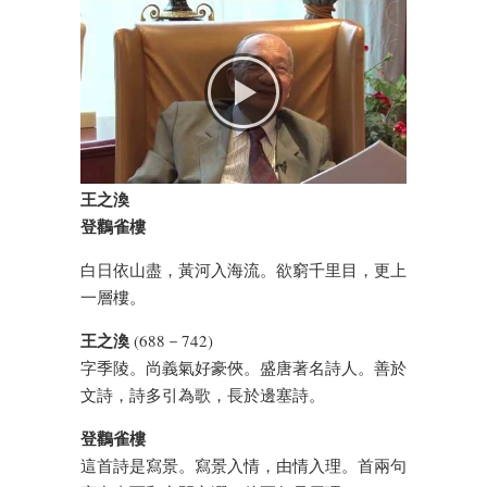
王之渙
登鸛雀樓
白日依山盡，黃河入海流。欲窮千里目，更上
一層樓。
王之渙
(688－742)
字季陵。尚義氣好豪俠。盛唐著名詩人。善於
文詩，詩多引為歌，長於邊塞詩。
登鸛雀樓
這首詩是寫景。寫景入情，由情入理。首兩句