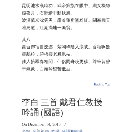
昆明池水漢時功，武帝旌旗在眼中。織女機絲
虛夜月，石鯨鱗甲動秋風。
波漂菰米沈雲黑，露冷蓮房墜粉紅。關塞極天
唯鳥道，江湖滿地一漁翁。
其八
昆吾御宿自逶迤，紫閣峰陰入渼陂。香稻啄餘
鸚鵡粒，碧梧棲老鳳凰枝。
佳人拾翠春相問，仙侶同舟晚更移。綵筆昔曾
干氣象，白頭吟望苦低垂。
Back to Top
李白 三首 戴君仁教授
吟誦 (國語)
On December 14, 2013
/
全部
,
全部視頻
,
吟誦
,
吟誦和朗誦
,