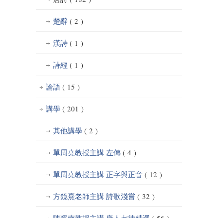
楚辭
( 2 )
漢詩
( 1 )
詩經
( 1 )
論語
( 15 )
講學
( 201 )
其他講學
( 2 )
單周堯教授主講 左傳
( 4 )
單周堯教授主講 正字與正音
( 12 )
方鏡熹老師主講 詩歌淺嘗
( 32 )
陳耀南教授主講 唐人七律精選
( 56 )