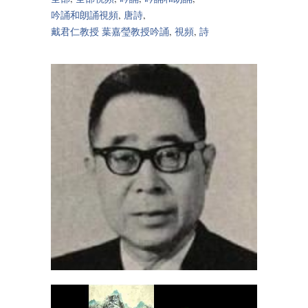
吟誦和朗誦視頻
,
唐詩
,
戴君仁教授 葉嘉瑩教授吟誦
,
視頻
,
詩