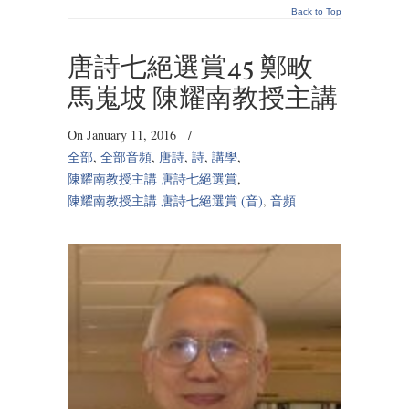
Back to Top
唐詩七絕選賞45 鄭畋
馬嵬坡 陳耀南教授主講
On January 11, 2016
/
全部
,
全部音頻
,
唐詩
,
詩
,
講學
,
陳耀南教授主講 唐詩七絕選賞
,
陳耀南教授主講 唐詩七絕選賞 (音)
,
音頻
Audio
Player