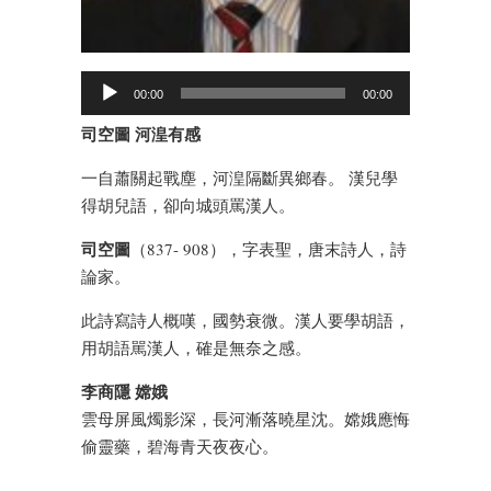
00:00
00:00
司空圖 河湟有感
一自蕭關起戰塵，河湟隔斷異鄉春。 漢兒學
得胡兒語，卻向城頭罵漢人。
司空圖
（837- 908），字表聖，唐末詩人，詩
論家。
此詩寫詩人概嘆，國勢衰微。漢人要學胡語，
用胡語駡漢人，確是無奈之感。
李商隱 嫦娥
雲母屏風燭影深，長河漸落曉星沈。嫦娥應悔
偷靈藥，碧海青天夜夜心。