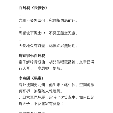
白居易《長恨歌》
…
六軍不發無奈何，宛轉蛾眉馬前死。
…
馬嵬坡下泥土中，不見玉顏空死處。
..
天長地久有時盡，此恨綿綿無絕期。
唐宣宗弔白居易
童子解吟長恨曲，胡兒能唱琵琶篇，文章已滿
行人耳，一度思卿一愴然。
李商隱《馬嵬》
海外徒聞更九州，他生未卜此生休。空聞虎旅
傳宵柝，無復雞人報曉籌。
此日六軍同駐馬，當時七夕笑牽牛。如何四紀
爲天子，不及盧家有莫愁！