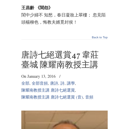
王昌齡 《閨怨》
閨中少婦不 知愁，春日凝妝上翠樓； 忽見陌
頭楊柳色，悔教夫婿覓封侯！
Back to Top
唐詩七絕選賞47 韋莊
臺城 陳耀南教授主講
On January 13, 2016
/
全部
,
全部音頻
,
唐詩
,
詩
,
講學
,
陳耀南教授主講 唐詩七絕選賞
,
陳耀南教授主講 唐詩七絕選賞 (音)
,
音頻
Audio
Player