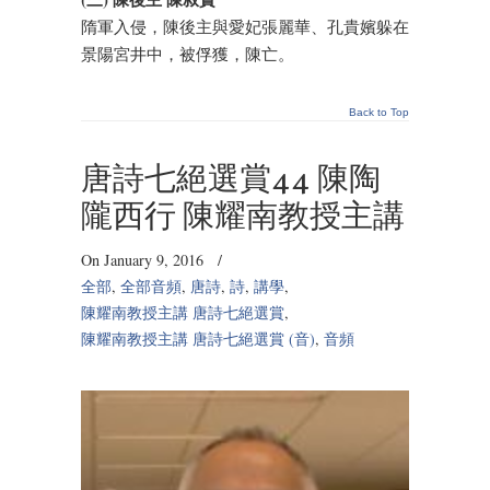
隋軍入侵，陳後主與愛妃張麗華、孔貴嬪躲在
景陽宮井中，被俘獲，陳亡。
Back to Top
唐詩七絕選賞44 陳陶
隴西行 陳耀南教授主講
On January 9, 2016
/
全部
,
全部音頻
,
唐詩
,
詩
,
講學
,
陳耀南教授主講 唐詩七絕選賞
,
陳耀南教授主講 唐詩七絕選賞 (音)
,
音頻
Audio
Player