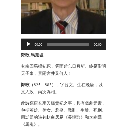
00:00
00:00
鄭畋 馬嵬坡
玄宗回馬楊妃死，雲雨難忘日月新。終是聖明
天子事，景陽宮井又何人！
鄭畋
（825－883），字台文。生在晚唐，以
文入政，兩次為相。
此詩寫唐玄宗與楊貴妃之事，具有戲劇元素，
包括英雄、美女、君皇、戰亂、生離、死別。
同話題的詩包括白居易《長恨歌》和李商隱
《馬嵬》。