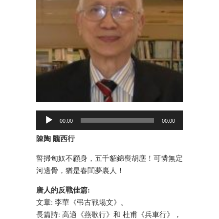
00:00
00:00
陳陶 隴西行
誓掃匈奴不顧身，五千貂錦喪胡塵！可憐無定
河邊骨，猶是春閨夢裏人！
唐人的反戰佳篇:
文章: 李華《弔古戰場文》。
長篇詩: 高適《燕歌行》和 杜甫《兵車行》，