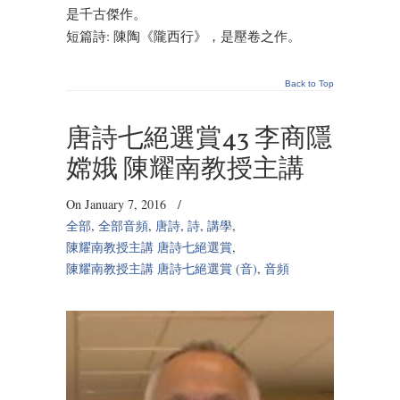
是千古傑作。
短篇詩: 陳陶《隴西行》，是壓卷之作。
Back to Top
唐詩七絕選賞43 李商隱
嫦娥 陳耀南教授主講
On January 7, 2016
/
全部
,
全部音頻
,
唐詩
,
詩
,
講學
,
陳耀南教授主講 唐詩七絕選賞
,
陳耀南教授主講 唐詩七絕選賞 (音)
,
音頻
Audio
Player