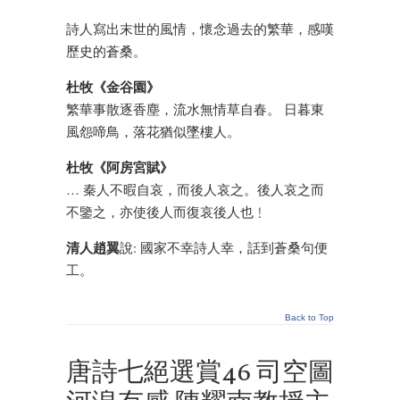
詩人寫出末世的風情，懷念過去的繁華，感嘆
歷史的蒼桑。
杜牧《金谷園》
繁華事散逐香塵，流水無情草自春。 日暮東
風怨啼鳥，落花猶似墜樓人。
杜牧《阿房宮賦》
… 秦人不暇自哀，而後人哀之。後人哀之而
不鑒之，亦使後人而復哀後人也﹗
清人趙翼
說: 國家不幸詩人幸，話到蒼桑句便
工。
Back to Top
唐詩七絕選賞46 司空圖