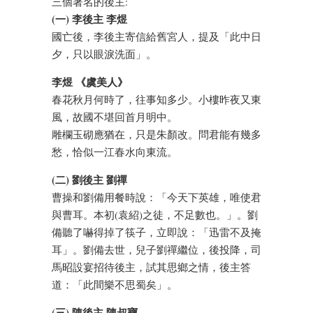
三個著名的後主:
(一) 李後主 李煜
國亡後，李後主寄信給舊宮人，提及「此中日
夕，只以眼淚洗面」。
李煜 《虞美人》
春花秋月何時了，往事知多少。小樓昨夜又東
風，故國不堪回首月明中。
雕欄玉砌應猶在，只是朱顏改。問君能有幾多
愁，恰似一江春水向東流。
(二) 劉後主 劉禪
曹操和劉備用餐時說：「今天下英雄，唯使君
與曹耳。本初(袁紹)之徒，不足數也。」。劉
備聽了嚇得掉了筷子，立即說：「迅雷不及掩
耳」。劉備去世，兒子劉禪繼位，後投降，司
馬昭設宴招待後主，試其思鄉之情，後主答
道：「此間樂不思蜀矣」。
(三) 陳後主 陳叔寶