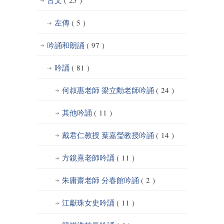
古文
( 25 )
左傳
( 5 )
吟誦和朗誦
( 97 )
吟誦
( 81 )
何叔惠老師 梁立勳老師吟誦
( 24 )
其他吟誦
( 11 )
戴君仁教授 葉嘉瑩教授吟誦
( 14 )
方鏡熹老師吟誦
( 11 )
朱庸齋老師 分春館吟誦
( 2 )
江獻珠女史吟誦
( 11 )