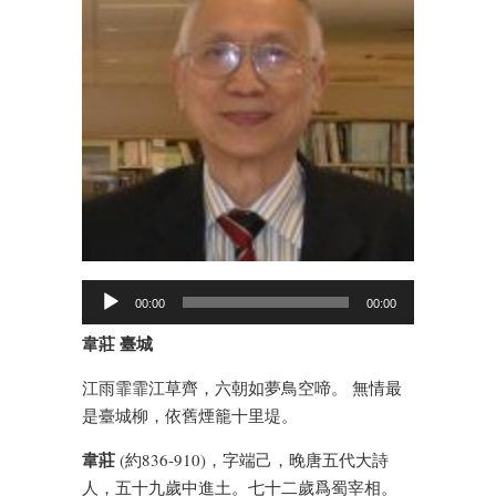
00:00
00:00
韋莊 臺城
江雨霏霏江草齊，六朝如夢鳥空啼。 無情最
是臺城柳，依舊煙籠十里堤。
韋莊
(約836-910)，字端己，晚唐五代大詩
人，五十九歲中進土。七十二歲爲蜀宰相。