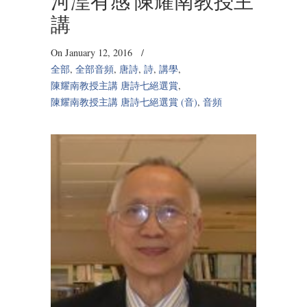
河湟有感 陳耀南教授主
講
On January 12, 2016
/
全部
,
全部音頻
,
唐詩
,
詩
,
講學
,
陳耀南教授主講 唐詩七絕選賞
,
陳耀南教授主講 唐詩七絕選賞 (音)
,
音頻
Audio
Player