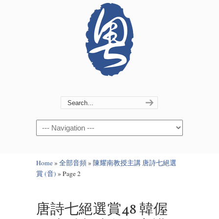
Navigation
Home
»
全部音頻
»
陳耀南教授主講 唐詩七絕選
賞 (音)
»
Page 2
唐詩七絕選賞48 韓偓