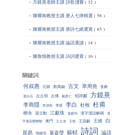
方鏡熹老師主講 詩歌淺嘗
( 32 )
陳耀南教授主講 唐人七律精選
( 56 )
陳耀南教授主講 唐詩七絕選賞
( 65 )
陳耀南教授主講 論語選讀
( 14 )
陳魯慎教授主講 詩詞選賞
( 16 )
關鍵詞
何叔惠
古文
單周堯
元稹
劉禹錫
姜夔
方鏡熹
招祥麒
左丘明
左傳
姜白石
戴君仁
杜甫
李白
李商隱
杜牧
李煜
李清照
江獻珠
柳永
梁立勳
漢字漢語解碼
溫庭筠
漢
白
王維
澳門
王昌齡
字漢語變變變
王之渙
王勃
詩詞
蘇軾
居易
論語
葉嘉瑩
簡鐵浩