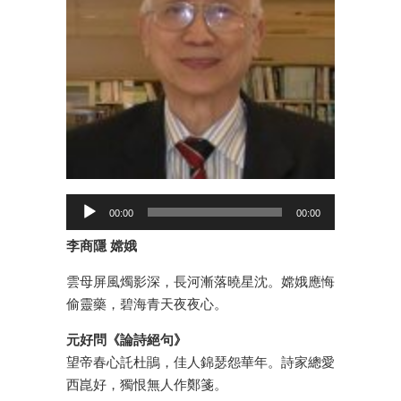
00:00
00:00
李商隱 嫦娥
雲母屏風燭影深，長河漸落曉星沈。嫦娥應悔
偷靈藥，碧海青天夜夜心。
元好問《論詩絕句》
望帝春心託杜鵑，佳人錦瑟怨華年。詩家總愛
西崑好，獨恨無人作鄭箋。