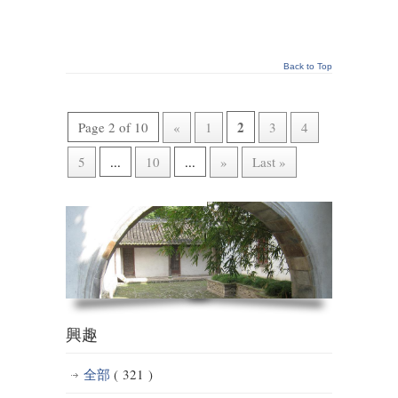
Back to Top
2
Page 2 of 10
«
1
3
4
5
...
10
...
»
Last »
興趣
全部
( 321 )