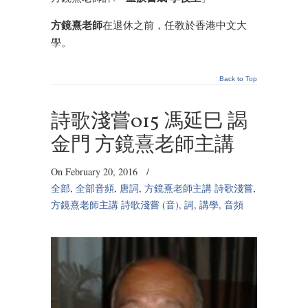
方鏡熹老師
在退休之前，任教於香港中文大
學。
Back to Top
詩歌淺嘗015 馮延巳 謁
金門 方鏡熹老師主講
On February 20, 2016
/
全部
,
全部音頻
,
唐詞
,
方鏡熹老師主講 詩歌淺嘗
,
方鏡熹老師主講 詩歌淺嘗 (音)
,
詞
,
講學
,
音頻
Audio
Player