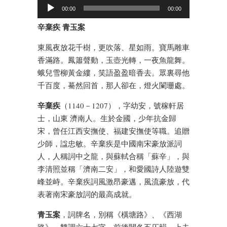
00:00
00:00
辛棄疾 青玉案
東風夜放花千樹，更吹落、星如雨。寶馬雕車
香滿路。鳳簫聲動，玉壺光轉，一夜魚龍舞。
蛾兒雪柳黃金縷，笑語盈盈暗香去。眾裏尋他
千百度，驀然回首，那人卻在，燈火闌珊處。
辛棄疾
（1140－1207），字幼安，號稼軒居
士，山東 濟南人。生於金國，少年抗金歸
宋，曾任江西安撫使、福建安撫使等職。追贈
少師，諡忠敏。辛棄疾是中國南宋豪放派詞
人，人稱詞中之龍，與蘇軾合稱「蘇辛」，與
李清照並稱「濟南二安」，和愛國詩人陸遊雙
峰並峙。辛棄疾詞風激昂豪邁，風流豪放，代
表著南宋豪放詞的最高成就。
青玉案
，詞牌名，別稱《橫塘路》、《西湖