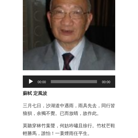
00:00
00:00
蘇軾 定風波
三月七日，沙湖道中遇雨，雨具先去，同行皆
狼狽，余獨不覺。已而放晴，故作此。
莫聽穿林竹葉聲，何妨吟嘯且徐行。竹杖芒鞋
輕勝馬，誰怕！一蓑煙雨任平生。