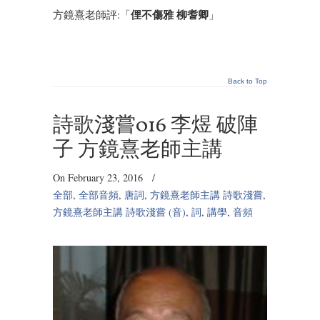
俚不傷雅 柳耆卿
方鏡熹老師評:「
」
Back to Top
詩歌淺嘗016 李煜 破陣
子 方鏡熹老師主講
On February 23, 2016
/
全部
,
全部音頻
,
唐詞
,
方鏡熹老師主講 詩歌淺嘗
,
方鏡熹老師主講 詩歌淺嘗 (音)
,
詞
,
講學
,
音頻
Audio
Player