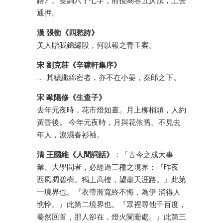
路》。雙調六十七字，前後闋各五仄韻，上去
通押。
漢 張衡《四愁詩》
美人贈我錦繡段，何以報之青玉案。
宋 劉克莊《辛稼軒集序》
… 其穠纖綿密者，亦不在小晏，秦郎之下。
宋 歐陽修《生查子》
去年元夜時，花市燈如晝。月上柳梢頭，人約
黃昏後。 今年元夜時，月與花依舊。不見去
年人，淚濕春衫袖。
清 王國維《人間詞話》
：「古今之成大事
業、大學問者，必經過三種之境界：『昨夜
西風凋碧樹。獨上高樓，望盡天涯路。』此第
一境界也。『衣帶漸寬終不悔，為伊 消得人
憔悴。』此第二境界也。『眾裡尋他千百度，
驀然回首，那人卻在，燈火闌珊處。』此第三