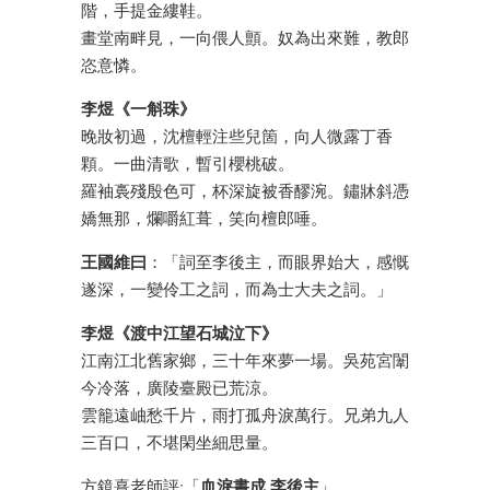
階，手提金縷鞋。
畫堂南畔見，一向偎人顫。奴為出來難，教郎
恣意憐。
李煜《一斛珠》
晚妝初過，沈檀輕注些兒箇，向人微露丁香
顆。一曲清歌，暫引櫻桃破。
羅袖裛殘殷色可，杯深旋被香醪涴。鏽牀斜憑
嬌無那，爛嚼紅葺，笑向檀郎唾。
王國維曰
：「詞至李後主，而眼界始大，感慨
遂深，一變伶工之詞，而為士大夫之詞。」
李煜《渡中江望石城泣下》
江南江北舊家鄉，三十年來夢一場。吳苑宮闈
今冷落，廣陵臺殿已荒涼。
雲籠遠岫愁千片，雨打孤舟淚萬行。兄弟九人
三百口，不堪閑坐細思量。
血淚書成 李後主
方鏡熹老師評:「
」