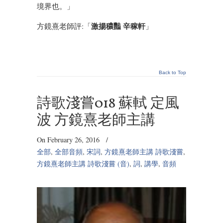
境界也。」
激揚穠豔 辛稼軒
方鏡熹老師評:「
」
Back to Top
詩歌淺嘗018 蘇軾 定風
波 方鏡熹老師主講
On February 26, 2016
/
全部
,
全部音頻
,
宋詞
,
方鏡熹老師主講 詩歌淺嘗
,
方鏡熹老師主講 詩歌淺嘗 (音)
,
詞
,
講學
,
音頻
Audio
Player