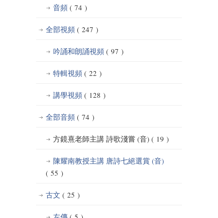
音頻
( 74 )
全部視頻
( 247 )
吟誦和朗誦視頻
( 97 )
特輯視頻
( 22 )
講學視頻
( 128 )
全部音頻
( 74 )
方鏡熹老師主講 詩歌淺嘗 (音)
( 19 )
陳耀南教授主講 唐詩七絕選賞 (音)
( 55 )
古文
( 25 )
左傳
( 5 )