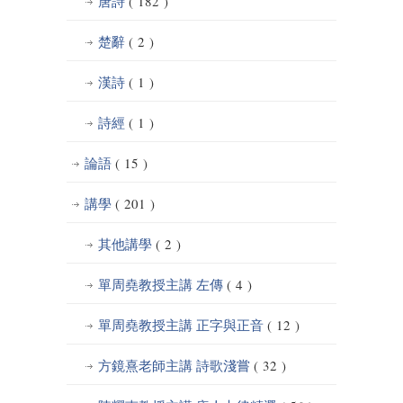
唐詩
( 182 )
楚辭
( 2 )
漢詩
( 1 )
詩經
( 1 )
論語
( 15 )
講學
( 201 )
其他講學
( 2 )
單周堯教授主講 左傳
( 4 )
單周堯教授主講 正字與正音
( 12 )
方鏡熹老師主講 詩歌淺嘗
( 32 )