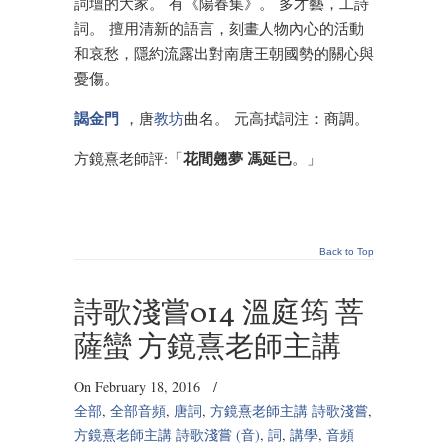
詞壇的大家。 有《陽春集》。 多才藝，工詩
詞。 擅用清新的語言，刻畫人物內心的活動
和哀愁，隱約流露出對南唐王朝國勢的關心與
憂傷。
謁金門
，唐
教坊
曲名。 元高拭詞注：商調。
花間翹夢 馮延已
方鏡熹老師評:「
。」
Back to Top
詩歌淺嘗014 溫庭筠 菩
薩蠻 方鏡熹老師主講
On February 18, 2016
/
全部
,
全部音頻
,
唐詞
,
方鏡熹老師主講 詩歌淺嘗
,
方鏡熹老師主講 詩歌淺嘗 (音)
,
詞
,
講學
,
音頻