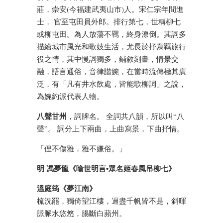
莊，崇安(今福建武夷山市)人。宋仁宗年間進
士， 官至屯田員外郎。排行第七，世稱柳七
或柳屯田。為人放蕩不羈，終身潦倒。其詞多
描繪城市風光和歌妓生活，尤長於抒寫羈旅行
役之情，其中慢詞獨多，鋪敘刻畫，情景交
融，語言通俗，音律諧婉，在當時流傳極其廣
泛，有「凡有井水飲處，皆能歌柳詞」之說，
為婉約派代表人物。
八聲甘州
，詞牌名。 全詞共八韻，所以叫“八
聲”。 詞分上下兩曲，上曲寫景，下曲抒情。
「俚不傷雅，雅不嫌俗。」
明 馮夢龍《喻世明言•眾名姬春風吊柳七》
溫庭筠《夢江南》
梳洗罷，獨倚望江樓，過盡千帆皆不是，斜暉
脈脈水悠悠，腸斷白蘋州。