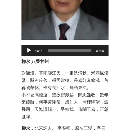
00:00
00:00
柳永 八聲甘州
對瀟瀟、暮雨灑江天，一番洗清秋。漸霜風淒
緊，關河冷落，殘照當樓。是處紅衰綠減，苒
苒物華休。惟有長江水，無語東流。
不忍登高臨遠，望故鄉渺邈，歸思難收。歎年
來蹤跡，何事苦淹留。想佳人、妝樓顒望，誤
幾回、天際識歸舟。爭知我、倚闌干處，正恁
凝眸。
柳永
，北宋詞人。 字耆卿，原名三變，字景