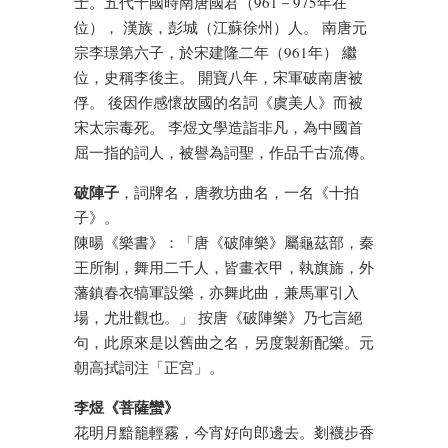
士。五代十國時南唐國君（961－975年在
位）， 漢族，彭城（江蘇徐州）人。 南唐元
宗李璟第六子，於宋建隆二年（961年） 繼
位，史稱李後主。 開寶八年，宋軍破南唐被
俘。 後因作感懷故國的名詞《虞美人》而被
宋太宗毒死。 李煜文學造詣非凡，為中國首
屈一指的詞人，被譽為詞聖，作品千古流傳。
破陣子
，詞牌名，唐教坊曲名，一名《十拍
子》。
陳暘《樂書》：「唐《破陣樂》屬龜茲部，秦
王所制，舞用二千人，皆畫衣甲，執旗旆，外
藩鎮春衣犒軍設樂，亦舞此曲，兼馬軍引入
場，尤壯觀也。」 按唐《破陣樂》乃七言絕
句，此原來是以舊曲之名，另度製新配樂。元
朝高拭詞注「正宮」。
李煜《菩薩蠻》
花明月黯籠輕霧，今宵好向郎邊去。剗襪步香