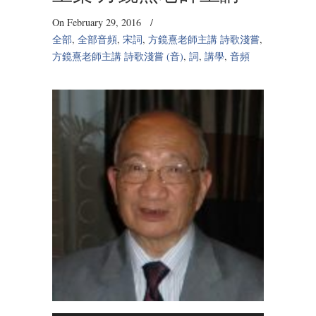
On February 29, 2016
/
全部
,
全部音頻
,
宋詞
,
方鏡熹老師主講 詩歌淺嘗
,
方鏡熹老師主講 詩歌淺嘗 (音)
,
詞
,
講學
,
音頻
Audio
Player