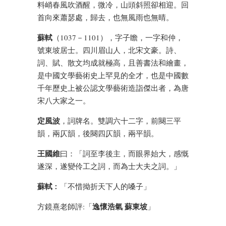
料峭春風吹酒醒，微冷，山頭斜照卻相迎。回
首向來蕭瑟處，歸去，也無風雨也無晴。
蘇軾
（1037－1101），字子瞻，一字和仲，
號東坡居士。四川眉山人，北宋文豪。詩、
詞、賦、散文均成就極高，且善書法和繪畫，
是中國文學藝術史上罕見的全才，也是中國數
千年歷史上被公認文學藝術造詣傑出者，為唐
宋八大家之一。
定風波
，詞牌名。雙調六十二字，前闋三平
韻，兩仄韻，後闋四仄韻，兩平韻。
王國維
曰：「詞至李後主，而眼界始大，感慨
遂深，遂變伶工之詞，而為士大夫之詞。」
蘇軾
︰「不惜拗折天下人的嗓子」
逸懷浩氣 蘇東坡
方鏡熹老師評:「
」