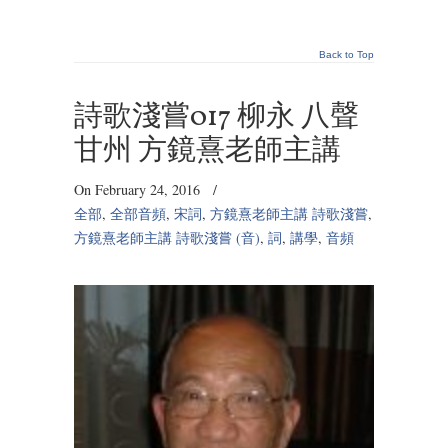
Back to Top
詩歌淺嘗017 柳永 八聲
甘州 方鏡熹老師主講
On February 24, 2016
/
全部
,
全部音頻
,
宋詞
,
方鏡熹老師主講 詩歌淺嘗
,
方鏡熹老師主講 詩歌淺嘗 (音)
,
詞
,
講學
,
音頻
Audio
Player