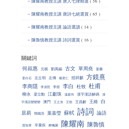
陳耀南教授主講 唐人七律精選
( 56 )
陳耀南教授主講 唐詩七絕選賞
( 65 )
陳耀南教授主講 論語選讀
( 14 )
陳魯慎教授主講 詩詞選賞
( 16 )
關鍵詞
何叔惠
古文
單周堯
元稹
劉禹錫
姜夔
方鏡熹
招祥麒
左丘明
左傳
姜白石
戴君仁
杜甫
李白
李商隱
杜牧
李煜
李清照
江獻珠
柳永
梁立勳
漢字漢語解碼
溫庭筠
漢
白
王維
澳門
王昌齡
字漢語變變變
王之渙
王勃
詩詞
蘇軾
居易
論語
葉嘉瑩
簡鐵浩
陳耀南
陳魯慎
辛棄疾
賀知章
醉楓園