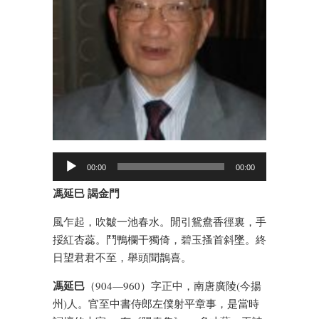
00:00
00:00
馮延巳 謁金門
風乍起，吹皺一池春水。閒引鴛鴦香徑裏，手
挼紅杏蕊。鬥鴨欄干獨倚，碧玉搔首斜墜。終
日望君君不至，舉頭聞鵲喜。
馮延巳
（904—96​​0）字正中，南唐廣陵(今揚
州)人。官至中書侍郎左僕射平章事，是當時