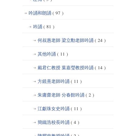
吟誦和朗誦
( 97 )
吟誦
( 81 )
何叔惠老師 梁立勳老師吟誦
( 24 )
其他吟誦
( 11 )
戴君仁教授 葉嘉瑩教授吟誦
( 14 )
方鏡熹老師吟誦
( 11 )
朱庸齋老師 分春館吟誦
( 2 )
江獻珠女史吟誦
( 11 )
簡鐵浩校長吟誦
( 4 )
陳耀南教授吟誦
( 2 )