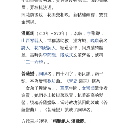
小山重疊金明滅，鬢雲欲度香腮雪。懶起畫蛾
眉，弄粧梳洗遲。
照花前後鏡，花面交相映。新帖繡羅襦，雙雙
金鷓鴣。
溫庭筠
（812年－870年），名岐，
字
飛卿，
山西
祁縣
人，世稱溫助教、溫方城。
晚唐
著名
詩人
、
花間派
詞人
。精通音律，詞風濃綺豔
麗。當時與
李商隱
、
段成式
文筆齊名，號稱
「
三十六體
」。
菩薩蠻
，
詞牌
名，四十四字，兩仄韻，兩平
韻。本為唐朝
教坊
曲。《
宋史
·樂志》稱為
「女弟子舞隊名」。
宣宗
年間，
女蠻國
遣使者
進貢，她們身上披掛著珠寶，梳著高高的髮
髻，號稱菩薩蠻隊，當時教坊就因此製成《菩
薩蠻曲》，《菩薩蠻》就成了詞牌名。
精艷絕人 溫飛卿
方鏡熹老師評:「
。」