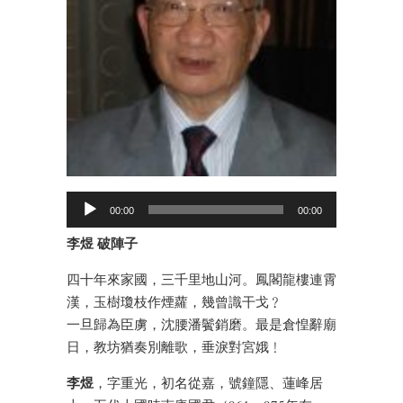
00:00
00:00
李煜 破陣子
四十年來家國，三千里地山河。鳳閣龍樓連霄
漢，玉樹瓊枝作煙蘿，幾曾識干戈﹖
一旦歸為臣虜，沈腰潘鬢銷磨。最是倉惶辭廟
日，教坊猶奏別離歌，垂淚對宮娥﹗
李煜
，字重光，初名從嘉，號鐘隱、蓮峰居