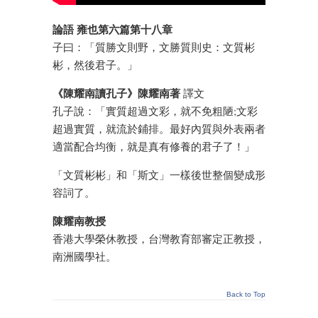
論語 雍也第六篇第十八章
子曰：「質勝文則野，文勝質則史：文質彬
彬，然後君子。」
《陳耀南讀孔子》陳耀南著
譯文
孔子說：「實質超過文彩，就不免粗陋;文彩
超過實質，就流於鋪排。最好內質與外表兩者
適當配合均衡，就是真有修養的君子了！」
「文質彬彬」和「斯文」一樣後世整個變成形
容詞了。
陳耀南教授
香港大學榮休教授，台灣教育部審定正教授，
南洲國學社。
Back to Top