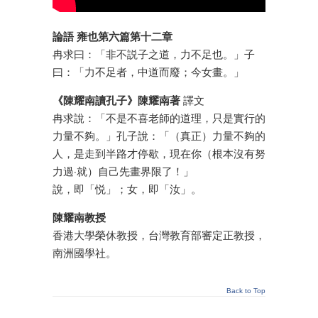
論語 雍也第六篇第十二章
冉求曰：「非不説子之道，力不足也。」子
曰：「力不足者，中道而廢；今女畫。」
《陳耀南讀孔子》陳耀南著
譯文
冉求說：「不是不喜老師的道理，只是實行的
力量不夠。」孔子說：「（真正）力量不夠的
人，是走到半路才停歇，現在你（根本沒有努
力過·就）自己先畫界限了！」
說，即「悦」；女，即「汝」。
陳耀南教授
香港大學榮休教授，台灣教育部審定正教授，
南洲國學社。
Back to Top