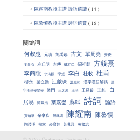
陳耀南教授主講 論語選讀
( 14 )
陳魯慎教授主講 詩詞選賞
( 16 )
關鍵詞
何叔惠
古文
單周堯
元稹
劉禹錫
姜夔
方鏡熹
招祥麒
左丘明
左傳
姜白石
戴君仁
杜甫
李白
李商隱
杜牧
李煜
李清照
江獻珠
柳永
梁立勳
漢字漢語解碼
溫庭筠
漢
白
王維
澳門
王昌齡
字漢語變變變
王之渙
王勃
詩詞
蘇軾
居易
論語
葉嘉瑩
簡鐵浩
陳耀南
陳魯慎
辛棄疾
賀知章
醉楓園
陶淵明
韓愈
麥寶嬋
黃兆漢
黄修志
yCantonese,
© 2026
Designed by