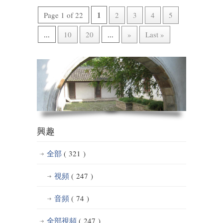
1
Page 1 of 22
2
3
4
5
...
10
20
...
»
Last »
興趣
全部
( 321 )
視頻
( 247 )
音頻
( 74 )
全部視頻
( 247 )