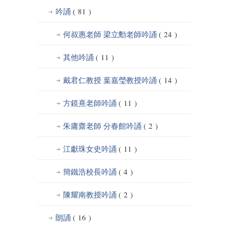
吟誦
( 81 )
何叔惠老師 梁立勳老師吟誦
( 24 )
其他吟誦
( 11 )
戴君仁教授 葉嘉瑩教授吟誦
( 14 )
方鏡熹老師吟誦
( 11 )
朱庸齋老師 分春館吟誦
( 2 )
江獻珠女史吟誦
( 11 )
簡鐵浩校長吟誦
( 4 )
陳耀南教授吟誦
( 2 )
朗誦
( 16 )