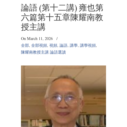
論語 (第十二講) 雍也第
六篇第十五章陳耀南教
授主講
On March 11, 2026
/
全部
,
全部視頻
,
視頻
,
論語
,
講學
,
講學視頻
,
陳耀南教授主講 論語選讀