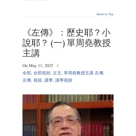
Back to Top
《左傳》：歷史耶？小
說耶？ (一) 單周堯教授
主講
On May 11, 2025
/
全部
,
全部視頻
,
古文
,
單周堯教授主講 左傳
,
左傳
,
視頻
,
講學
,
講學視頻