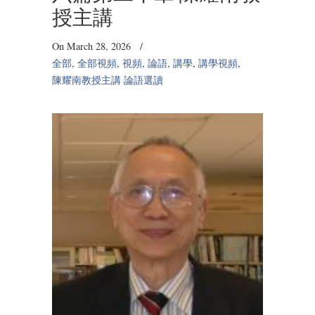
授主講
On March 28, 2026
/
全部
,
全部視頻
,
視頻
,
論語
,
講學
,
講學視頻
,
陳耀南教授主講 論語選讀