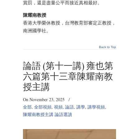
賞罰，還是盡量公平而接近真相最好。
陳耀南教授
香港大學榮休教授，台灣教育部審定正教授，
南洲國學社。
Back to Top
論語 (第十一講) 雍也第
六篇第十三章陳耀南教
授主講
On November 23, 2025
/
全部
,
全部視頻
,
視頻
,
論語
,
講學
,
講學視頻
,
陳耀南教授主講 論語選讀