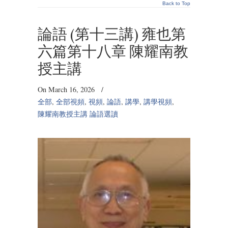
Back to Top
論語 (第十三講) 雍也第
六篇第十八章 陳耀南教
授主講
On March 16, 2026
/
全部
,
全部視頻
,
視頻
,
論語
,
講學
,
講學視頻
,
陳耀南教授主講 論語選讀