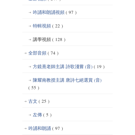
吟誦和朗誦視頻
( 97 )
特輯視頻
( 22 )
講學視頻
( 128 )
全部音頻
( 74 )
方鏡熹老師主講 詩歌淺嘗 (音)
( 19 )
陳耀南教授主講 唐詩七絕選賞 (音)
( 55 )
古文
( 25 )
左傳
( 5 )
吟誦和朗誦
( 97 )