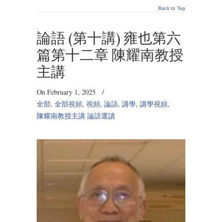
Back to Top
論語 (第十講) 雍也第六
篇第十二章 陳耀南教授
主講
On February 1, 2025
/
全部
,
全部視頻
,
視頻
,
論語
,
講學
,
講學視頻
,
陳耀南教授主講 論語選讀