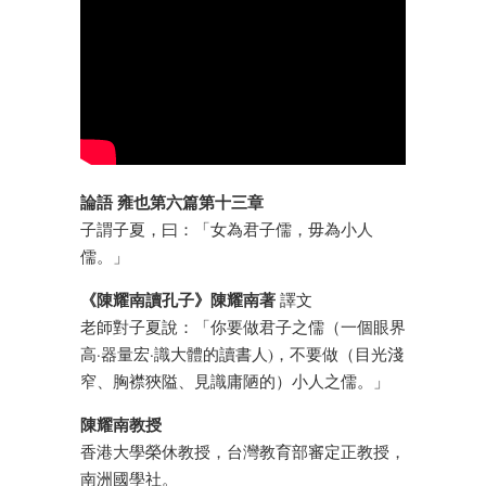
論語 雍也第六篇第十三章
子謂子夏，曰：「女為君子儒，毋為小人
儒。」
《陳耀南讀孔子》陳耀南著
譯文
老師對子夏說：「你要做君子之儒（一個眼界
高·器量宏·識大體的讀書人)，不要做（目光淺
窄、胸襟狹隘、見識庸陋的）小人之儒。」
陳耀南教授
香港大學榮休教授，台灣教育部審定正教授，
南洲國學社。