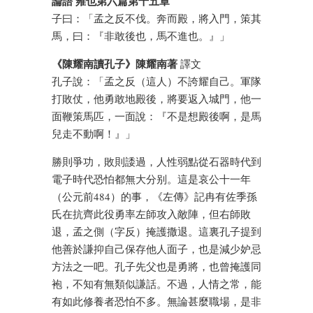
論語 雍也第六篇第十五章
子曰：「孟之反不伐。奔而殿，將入門，策其
馬，曰：『非敢後也，馬不進也。』」
《陳耀南讀孔子》陳耀南著
譯文
孔子說：「孟之反（這人）不誇耀自己。軍隊
打敗仗，他勇敢地殿後，將要返入城門，他一
面鞭策馬匹，一面說：『不是想殿後啊，是馬
兒走不動啊！』」
勝則爭功，敗則諉過，人性弱點從石器時代到
電子時代恐怕都無大分别。這是哀公十一年
（公元前484）的事，《左傳》記冉有佐季孫
氏在抗齊此役勇率左師攻入敵陣，但右師敗
退，孟之側（字反）掩護撒退。這裏孔子提到
他善於謙抑自己保存他人面子，也是減少妒忌
方法之一吧。孔子先父也是勇將，也曾掩護同
袍，不知有無類似謙話。不過，人情之常，能
有如此修養者恐怕不多。無論甚麼職場，是非