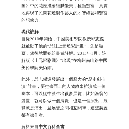
圖》中的花燈描繪細膩優美，種類豐富，真實
地再現了民間花燈製作藝人的才智絕藝和豐富
的想像力。
現代註解
自從2010年開始，中國美術學院教授邱志傑
就啟動了他的“邱註上元燈彩計畫”，先是臨
摹，然後就開始給畫做註解。2015年1月，註
解版《上元燈彩圖》“出現”在杭州南山路中國
美術學院美術館。
此外，邱志傑還發展出一個龐大的“歷史劇推
演”計畫，要把畫面上的人物故事推演成一個
劇本，可以從中派生出很多展覽，比如漁翁的
裝置，就可以做一個展覽，也是一個演出，展
覽就是演出，且展覽之間相互關聯，這些裝置
都有操作者。
中文百科全書
資料來自