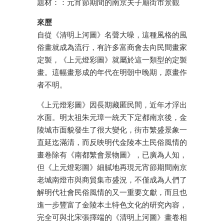
題材：：元宵節期間的南京夫子廟街市景觀
來歷
自從《清明上河圖》名聲大噪，這種風格的風
俗畫就成為流行，有許多富商會去向民間畫家
定製，《上元燈彩圖》就屬於這一類型的定製
畫。這幅畫形成的年代在明朝中晚期，原畫作
者不明。
《上元燈彩圖》因長期藏匿民間，近年才浮出
水面。明太祖朱元璋一統天下定都南京後，金
陵城市面貌發生了很大變化，街市繁盛景象一
直延迄滿清，而反映明代金陵本土民俗風情的
畫卷除有《南都繁會景物圖》，已廣為人知，
但《上元燈彩圖》細膩地再現元宵節期間南京
老城南燈市與商貿集市盛況，不僅成為人們了
解明代社會民俗風情的又一重要文獻，而且也
進一步豐富了金陵本土特色文化的研究內容，
完全可與北宋張擇端的《清明上河圖》畫卷相