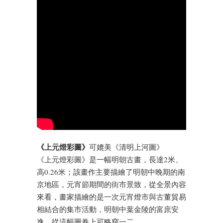
《上元燈彩圖》
可媲美《清明上河圖》
《上元燈彩圖》是一幅明朝古畫，長達2米、
高0.26米；該畫作主要描繪了明朝中晚期的南
京地區，元宵節期間的街市景致，從全景內容
來看，畫家描繪的是一次元宵燈市與古董貿易
相結合的集市活動，明朝中葉金陵的富庶安
逸，從這幅圖卷上可略窺一二。