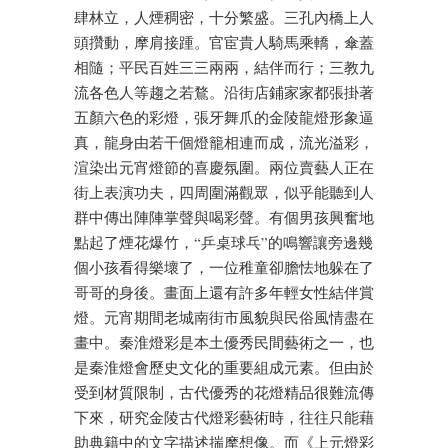
肆林立，人煙稠密，十分繁盛。三孔內橋上人
頭攢動，摩肩接踵。官宦貴人騎馬乘轎，傘蓋
相隨；平民百姓三三兩兩，結伴而行；三教九
流各色人等趨之若鶩。沿街店鋪家家都張掛著
五顏六色的彩燈，張牙舞爪的金陵龍燈形象逼
真，龍身由若干個燈籠相連而成，流光溢彩，
渲染出元宵燈節的喜慶氛圍。兩位賣藝人正在
街上表演功夫，四周圍滿觀眾，似乎能聽到人
群中傳出陣陣掌聲與喝彩聲。有個男孩興奮地
點起了煙花爆竹，“乒桌球乓”的鳴響讓旁邊幾
個小孩看得樂壞了，一位稚童卻膽怯地躲在了
哥哥的身後。畫面上還有許多年輕女性結伴賞
燈。元宵期間老城南街市風貌與民俗風情盡在
畫中。秦淮燈彩是本土優秀民間藝術之一，也
是秦淮燈會歷史文化的重要組成元素。但由於
受到材質限制，古代優秀的花燈精品很難流傳
下來，研究金陵古代燈彩藝術時，往往只能藉
助典籍中的文字描述揣摩想像。而《上元燈彩