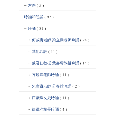
左傳
( 5 )
吟誦和朗誦
( 97 )
吟誦
( 81 )
何叔惠老師 梁立勳老師吟誦
( 24 )
其他吟誦
( 11 )
戴君仁教授 葉嘉瑩教授吟誦
( 14 )
方鏡熹老師吟誦
( 11 )
朱庸齋老師 分春館吟誦
( 2 )
江獻珠女史吟誦
( 11 )
簡鐵浩校長吟誦
( 4 )