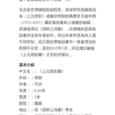
北京故宮博物院前副院長、資深研究員楊新認
為《上元燈彩》成畫於明朝的萬曆至天啟年間
（1573-1627）屬於風俗畫和人物畫的範疇，
其價值堪比《清明上河圖》，但遺憾的是因為
該畫作沒有作者款印，所以作者究竟為何人還
不得而知，也正因此導致該畫作一直被埋沒於
民間不出世，直到2015年1月，邱志傑註解版
《上元燈彩圖》才在杭州展出。
基本介紹
中文名：：《上元燈彩圖》
年份：：明朝
作者：：不詳
長度：：0.26米
寬度：：2米
類型：：國畫
地位：：與《清明上河圖》齊名