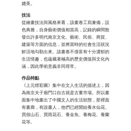
媲美。
技法
從繪畫技法與風格來看，該畫卷工寫兼備，設
色典雅，自身藝術價值相當高，記錄的瞬間散
發出許多明代南京文化、藝術、民俗、商貿、
建築等方面的信息，並將當時的社會生活狀況
鮮活地勾勒出來。該畫卷不僅富有十分濃郁的
生活情趣，也蘊藏著極高的歷史價值與文化內
涵，因此學術意義非同尋常。
作品特點
《上元燈彩圖》集中在文人生活的描述上，因
為南京夫子廟門口自古就是古董市場。所以畫
面集中地畫出了中國文人的生活狀態，那裡面
有畫廊，有說書人，他們已經開始養水仙花、
買假山石、買雨花石、養金魚、養梅花、養蘭
花等。