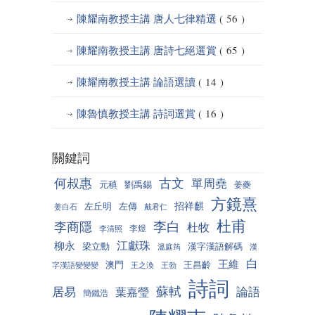
陳耀南教授主講 唐人七律精選
( 56 )
陳耀南教授主講 唐詩七絕選賞
( 65 )
陳耀南教授主講 論語選讀
( 14 )
陳魯慎教授主講 詩詞選賞
( 16 )
關鍵詞
何叔惠
古文
單周堯
元稹
劉禹錫
姜夔
方鏡熹
招祥麒
左丘明
左傳
姜白石
戴君仁
杜甫
李白
李商隱
杜牧
李煜
李清照
江獻珠
柳永
梁立勳
漢字漢語解碼
溫庭筠
漢
白
王維
澳門
王昌齡
字漢語變變變
王之渙
王勃
詩詞
蘇軾
居易
論語
葉嘉瑩
簡鐵浩