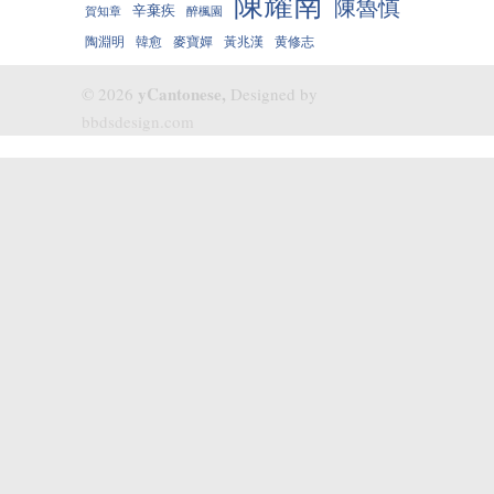
陳耀南
陳魯慎
辛棄疾
賀知章
醉楓園
陶淵明
韓愈
麥寶嬋
黃兆漢
黄修志
yCantonese,
© 2026
Designed by
bbdsdesign.com