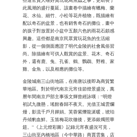
些達官貴人嗜好賞玩花鳥魚蟲之事，更助長了
此風潮的盛行蔓延。該畫卷中描繪有蠟梅、蘭
花、水仙、細竹、小松等花卉植物，既描繪有
配以奇石的盆景，也有銷售奇石的攤位，畫中
的孩子對放置於小盆中五顏六色的雨花石頗感
興趣。這些都是南京民眾賞玩花魚的生活縮
影，從一個側面應證了明代金陵的社會風俗習
尚。除描繪有可供人觀賞的盆景、花木、奇石
外，還有鹿、兔、孔雀、鶴、鸚鵡、野稚、家
雞、金魚，以及相應的攤位等。
金陵城南三山街地區，在南唐以後即為商貿繁
華地區。對於明代南京元宵佳節燈景盛況，萬
曆年間南京戶部主事張文輝曾經詠嘆：“明燈
初試九微懸，瑤館春歸不夜天。光借王城雲爛
熳，影流千戶月嬋娟。芙蓉紫爍龍涎暖，琥珀
丹傾豹血鮮。玉笛梅花吹徹後，更添銀燭照華
筵。”《上元燈彩圖》記錄元宵夜盛況可見，
三山街至內橋地區（今中華路）商賈雲集，店