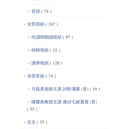
音頻
( 74 )
全部視頻
( 247 )
吟誦和朗誦視頻
( 97 )
特輯視頻
( 22 )
講學視頻
( 128 )
全部音頻
( 74 )
方鏡熹老師主講 詩歌淺嘗 (音)
( 19 )
陳耀南教授主講 唐詩七絕選賞 (音)
( 55 )
古文
( 25 )