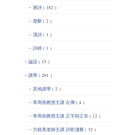
唐詩
( 182 )
楚辭
( 2 )
漢詩
( 1 )
詩經
( 1 )
論語
( 15 )
講學
( 201 )
其他講學
( 2 )
單周堯教授主講 左傳
( 4 )
單周堯教授主講 正字與正音
( 12 )
方鏡熹老師主講 詩歌淺嘗
( 32 )