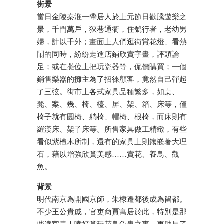
街景
當日金陵秦淮一帶居人於上元節日歡騰遊樂之
景，千門萬戶，狹巷通衢，住號行者，老幼男
婦，計以千外；畫面上人們逛街賞花燈、看熱
鬧的同時，紛紛走進店鋪欣賞字畫，評頭論
足；或在攤位上把玩瓷器等，侃價購買；一個
銷售樂器的攤主為了招徠顧客，竟然自己彈起
了三弦。街市上各式家具品種繁多，如桌、
凳、案、幾、椅、檯、屏、架、箱、床等，僅
椅子就有圓椅、躺椅、帽椅、根椅，而床則有
羅漢床、架子床等。所售家具做工精緻，有些
看似紫檀木所制，還有的家具上則鑲嵌著大理
石，藉以增強欣賞美感……賞花、養鳥、觀
魚。
背景
明代南京為開國京師，朱棣遷都後成為留都。
不少王公貴戚，官吏商賈寓居於此，特別是那