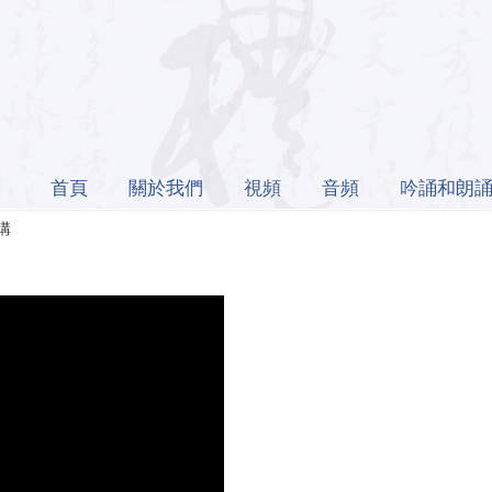
首頁
關於我們
視頻
音頻
吟誦和朗
講