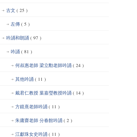
古文
( 25 )
左傳
( 5 )
吟誦和朗誦
( 97 )
吟誦
( 81 )
何叔惠老師 梁立勳老師吟誦
( 24 )
其他吟誦
( 11 )
戴君仁教授 葉嘉瑩教授吟誦
( 14 )
方鏡熹老師吟誦
( 11 )
朱庸齋老師 分春館吟誦
( 2 )
江獻珠女史吟誦
( 11 )