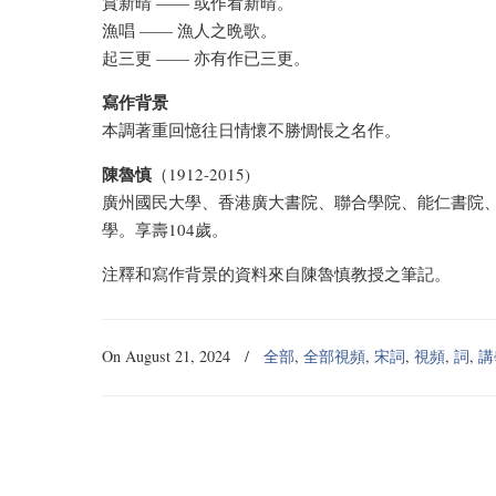
賞新晴 —— 或作看新晴。
漁唱 —— 漁人之晩歌。
起三更 —— 亦有作已三更。
寫作背景
本調著重回憶往日情懷不勝惆悵之名作。
陳魯慎
（1912-2015)
廣州國民大學、香港廣大書院、聯合學院、能仁書院
學。享壽104歲。
注釋和寫作背景的資料來自陳魯慎教授之筆記。
On August 21, 2024
/
全部
,
全部視頻
,
宋詞
,
視頻
,
詞
,
講