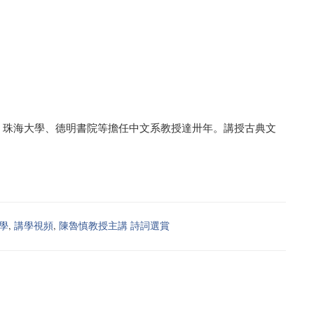
、珠海大學、德明書院等擔任中文系教授達卅年。講授古典文
學
,
講學視頻
,
陳魯慎教授主講 詩詞選賞