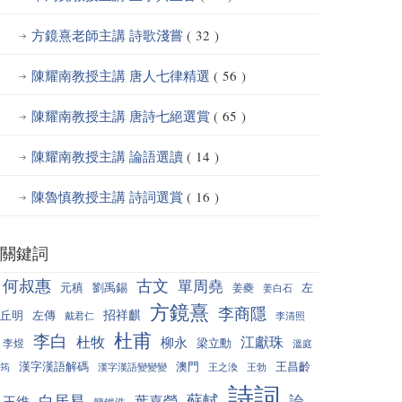
方鏡熹老師主講 詩歌淺嘗
( 32 )
陳耀南教授主講 唐人七律精選
( 56 )
陳耀南教授主講 唐詩七絕選賞
( 65 )
陳耀南教授主講 論語選讀
( 14 )
陳魯慎教授主講 詩詞選賞
( 16 )
關鍵詞
何叔惠
古文
單周堯
元稹
劉禹錫
左
姜夔
姜白石
方鏡熹
李商隱
招祥麒
丘明
左傳
戴君仁
李清照
杜甫
李白
杜牧
江獻珠
柳永
梁立勳
李煜
溫庭
漢字漢語解碼
澳門
王昌齡
筠
漢字漢語變變變
王之渙
王勃
詩詞
蘇軾
白居易
論
葉嘉瑩
王維