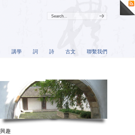
誦
講學
詞
詩
古文
聯繫我們
興趣