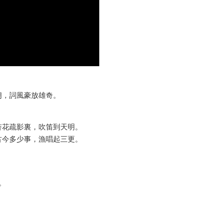
朗，詞風豪放雄奇。
杏花疏影裏，吹笛到天明。
古今多少事，漁唱起三更。
。