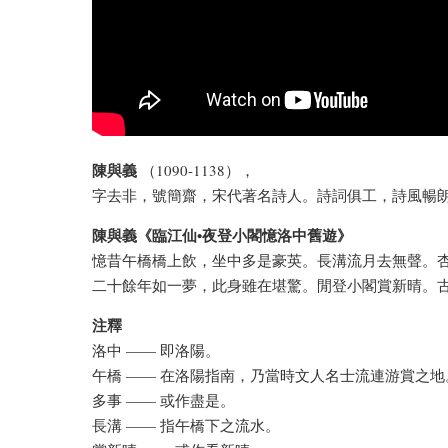
陳與義
（1090-1138），
字去非，號簡齋，宋代著名詩人。詩詞俱工，詩風暢
陳與義《臨江仙•夜登小閣憶洛中舊遊》
憶昔午橋橋上飲，坐中多是豪英。長溝流月去無聲。
二十餘年如一夢，此身雖在堪驚。閒登小閣賞新晴。
注釋
洛中 —— 即洛陽。
午橋 —— 在洛陽指南，乃當時文人名士流連游賞之地
多事 —— 或作盡是。
長溝 —— 指午橋下之流水。