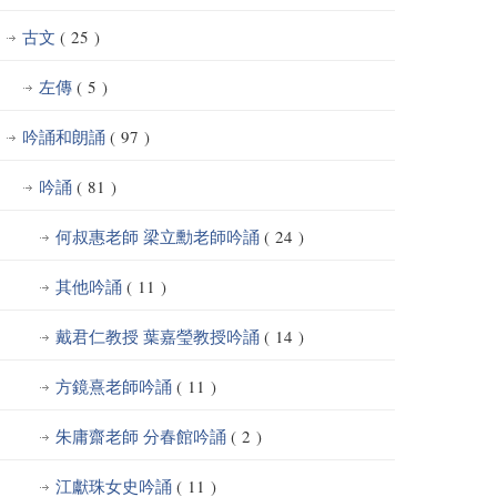
古文
( 25 )
左傳
( 5 )
吟誦和朗誦
( 97 )
吟誦
( 81 )
何叔惠老師 梁立勳老師吟誦
( 24 )
其他吟誦
( 11 )
戴君仁教授 葉嘉瑩教授吟誦
( 14 )
方鏡熹老師吟誦
( 11 )
朱庸齋老師 分春館吟誦
( 2 )
江獻珠女史吟誦
( 11 )