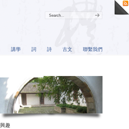
誦
講學
詞
詩
古文
聯繫我們
興趣