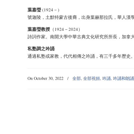
葉嘉瑩
(1924－)
號迦陵，土默特蒙古後裔，出身葉赫那拉氏，華人漢
葉嘉瑩教授
（1924－2024）
詩詞作家。南開大學中華古典文化研究所所長，加拿
私塾調之吟誦
通過私塾或家教，代代相傳之吟誦，有三千多年歷史
On October 30, 2022
/
全部
,
全部視頻
,
吟誦
,
吟誦和朗誦