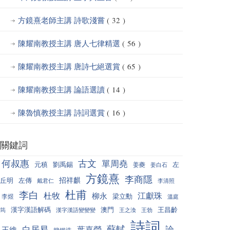
方鏡熹老師主講 詩歌淺嘗
( 32 )
陳耀南教授主講 唐人七律精選
( 56 )
陳耀南教授主講 唐詩七絕選賞
( 65 )
陳耀南教授主講 論語選讀
( 14 )
陳魯慎教授主講 詩詞選賞
( 16 )
關鍵詞
何叔惠
古文
單周堯
元稹
劉禹錫
左
姜夔
姜白石
方鏡熹
李商隱
招祥麒
丘明
左傳
戴君仁
李清照
杜甫
李白
杜牧
江獻珠
柳永
梁立勳
李煜
溫庭
漢字漢語解碼
澳門
王昌齡
筠
漢字漢語變變變
王之渙
王勃
詩詞
蘇軾
白居易
論
葉嘉瑩
王維