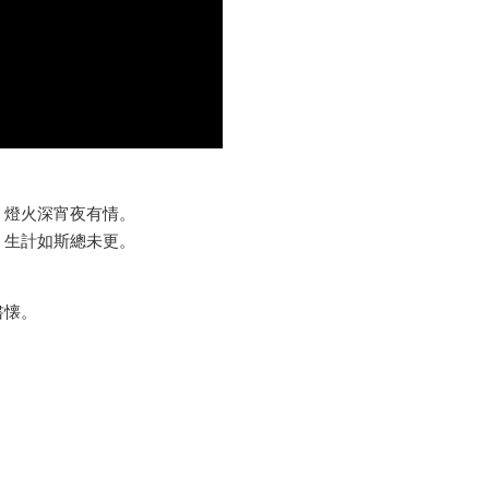
，燈火深宵夜有情。
，生計如斯總未更。
書懐。
。
。