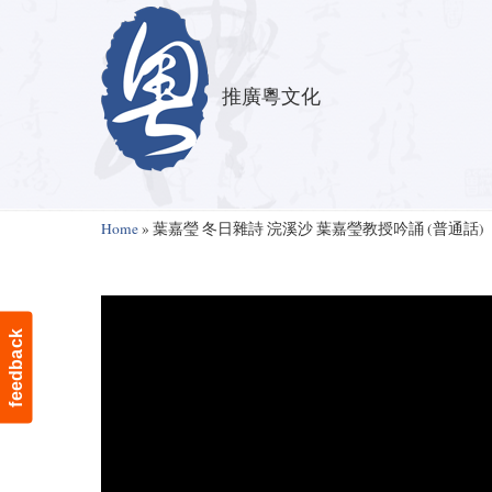
推廣粵文化
Navigation
Home
»
葉嘉瑩 冬日雜詩 浣溪沙 葉嘉瑩教授吟誦 (普通話)
feedback