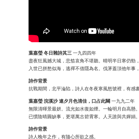
葉嘉瑩 冬日雜詩其三
一九四四年
盡夜狂風撼大城，悲笳哀角不堪聽。晴明半日寒仍勁
入世已拼愁似海，逃禪不借隱為名。伐茅蓋頂他年事
詩作背景
抗戰期間，北平淪陷，詩人在冬夜寒風怒號裡，有感
葉嘉瑩 浣溪沙 連夕月色清佳，口占此闋
一九九二年
無限清暉景最妍。流光如水復如煙。一輪明月自高懸
已慣陰晴圓缺事，更堪萬古碧霄寒。人天誰與共嬋娟
詩作背景
詩人晚年之作，有隨心所欲之感。