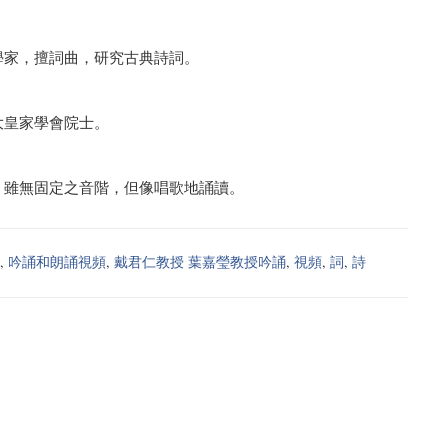
學家，擅詞曲，研究古典詩詞。
大皇家學會院士。
。雖無固定之音階，但像唱歌地誦讀。
,
吟誦和朗誦視頻
,
戴君仁教授 葉嘉瑩教授吟誦
,
視頻
,
詞
,
詩