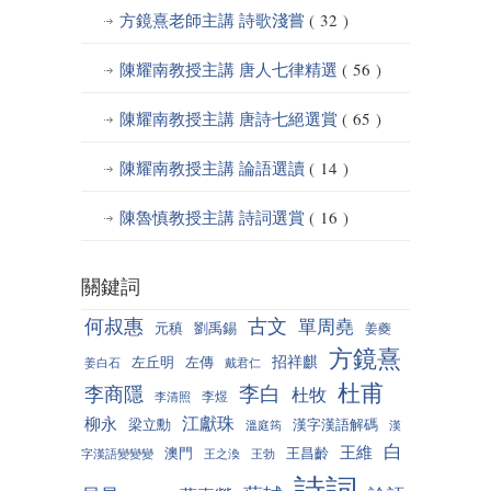
方鏡熹老師主講 詩歌淺嘗
( 32 )
陳耀南教授主講 唐人七律精選
( 56 )
陳耀南教授主講 唐詩七絕選賞
( 65 )
陳耀南教授主講 論語選讀
( 14 )
陳魯慎教授主講 詩詞選賞
( 16 )
關鍵詞
何叔惠
古文
單周堯
元稹
劉禹錫
姜夔
方鏡熹
招祥麒
左丘明
左傳
姜白石
戴君仁
杜甫
李白
李商隱
杜牧
李煜
李清照
江獻珠
柳永
梁立勳
漢字漢語解碼
溫庭筠
漢
白
王維
澳門
王昌齡
字漢語變變變
王之渙
王勃
詩詞