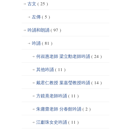
古文
( 25 )
左傳
( 5 )
吟誦和朗誦
( 97 )
吟誦
( 81 )
何叔惠老師 梁立勳老師吟誦
( 24 )
其他吟誦
( 11 )
戴君仁教授 葉嘉瑩教授吟誦
( 14 )
方鏡熹老師吟誦
( 11 )
朱庸齋老師 分春館吟誦
( 2 )
江獻珠女史吟誦
( 11 )