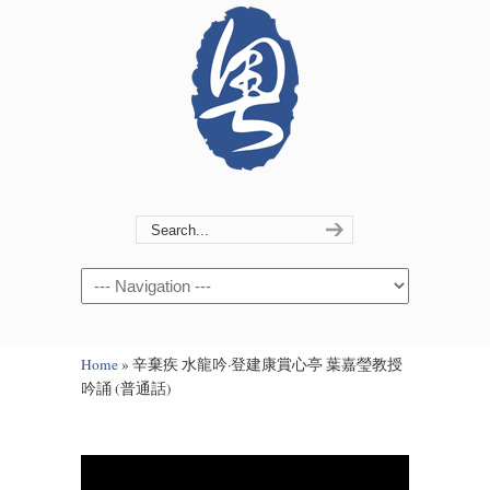
Navigation
Home
»
辛棄疾 水龍吟·登建康賞心亭 葉嘉瑩教授
吟誦 (普通話)