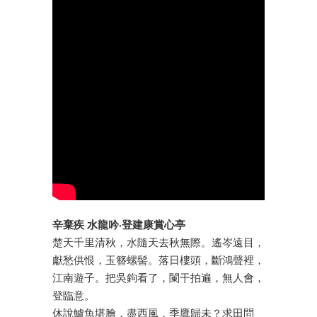
辛棄疾 水龍吟·登建康賞心亭
楚天千里清秋，水隨天去秋無際。遙岑遠目，
獻愁供恨，玉簪螺髻。落日樓頭，斷鴻聲裡，
江南遊子。把吳鉤看了，闌干拍遍，無人會，
登臨意。
休說鱸魚堪膾，盡西風，季鷹歸未？求田問