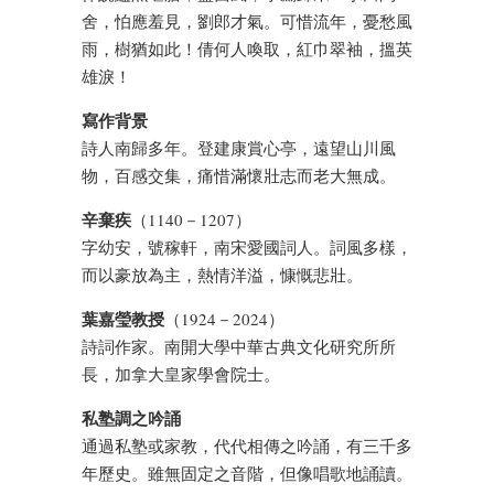
舍，怕應羞見，劉郎才氣。可惜流年，憂愁風
雨，樹猶如此！倩何人喚取，紅巾翠袖，搵英
雄淚！
寫作背景
詩人南歸多年。登建康賞心亭，遠望山川風
物，百感交集，痛惜滿懷壯志而老大無成。
辛棄疾
（1140－1207）
字幼安，號稼軒，南宋愛國詞人。詞風多樣，
而以豪放為主，熱情洋溢，慷慨悲壯。
葉嘉瑩教授
（1924－2024）
詩詞作家。南開大學中華古典文化研究所所
長，加拿大皇家學會院士。
私塾調之吟誦
通過私塾或家教，代代相傳之吟誦，有三千多
年歷史。雖無固定之音階，但像唱歌地誦讀。