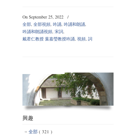
On September 25, 2022
/
全部
,
全部視頻
,
吟誦
,
吟誦和朗誦
,
吟誦和朗誦視頻
,
宋詞
,
戴君仁教授 葉嘉瑩教授吟誦
,
視頻
,
詞
興趣
全部
( 321 )