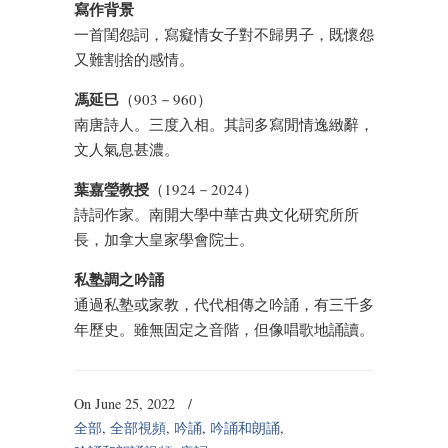
寫作背景
一首閨怨詞，寫癡情女子對不歸男子，既懷怨
又難割捨的感情。
馮延巳
（903－960）
南唐詩人。三度入相。其詞多寫閒情逸緻辭，
文人氣息甚濃。
葉嘉瑩教授
（1924－2024）
詩詞作家。南開大學中華古典文化研究所所
長，加拿大皇家學會院士。
私塾調之吟誦
通過私塾或家教，代代相傳之吟誦，有三千多
年歷史。雖無固定之音階，但像唱歌地誦讀。
On June 25, 2022
/
全部
,
全部視頻
,
吟誦
,
吟誦和朗誦
,