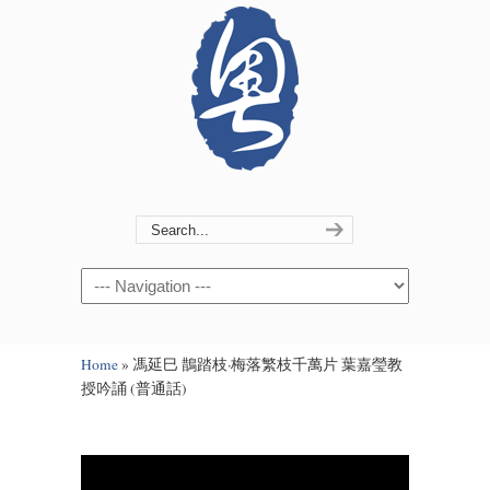
Navigation
Home
»
馮延巳 鵲踏枝·梅落繁枝千萬片 葉嘉瑩教
授吟誦 (普通話)