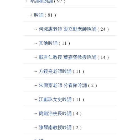
吟誦和朗誦
( 97 )
吟誦
( 81 )
何叔惠老師 梁立勳老師吟誦
( 24 )
其他吟誦
( 11 )
戴君仁教授 葉嘉瑩教授吟誦
( 14 )
方鏡熹老師吟誦
( 11 )
朱庸齋老師 分春館吟誦
( 2 )
江獻珠女史吟誦
( 11 )
簡鐵浩校長吟誦
( 4 )
陳耀南教授吟誦
( 2 )