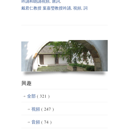
吟誦和朗誦視頻
,
唐詞
,
戴君仁教授 葉嘉瑩教授吟誦
,
視頻
,
詞
興趣
全部
( 321 )
視頻
( 247 )
音頻
( 74 )