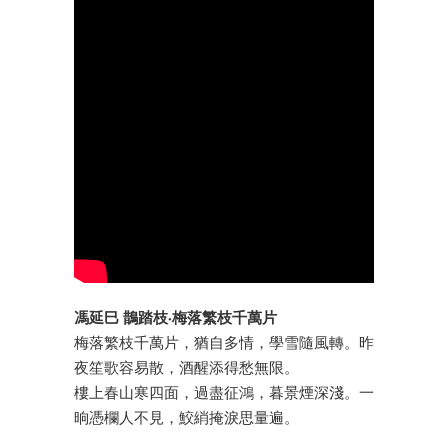
馮延巳 鵲踏枝·梅落繁枝千萬片
梅落繁枝千萬片，猶自多情，學雪隨風轉。昨
夜笙歌容易散，酒醒添得愁無限。
樓上春山寒四面，過盡征鴻，暮景煙深淺。一
晌憑欄人不見，鮫綃掩淚思量遍。