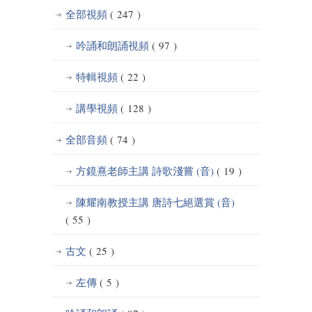
全部視頻
( 247 )
吟誦和朗誦視頻
( 97 )
特輯視頻
( 22 )
講學視頻
( 128 )
全部音頻
( 74 )
方鏡熹老師主講 詩歌淺嘗 (音)
( 19 )
陳耀南教授主講 唐詩七絕選賞 (音)
( 55 )
古文
( 25 )
左傳
( 5 )