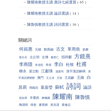
陳耀南教授主講 唐詩七絕選賞
( 65 )
陳耀南教授主講 論語選讀
( 14 )
陳魯慎教授主講 詩詞選賞
( 16 )
關鍵詞
何叔惠
古文
單周堯
元稹
劉禹錫
姜夔
方鏡熹
招祥麒
左丘明
左傳
姜白石
戴君仁
杜甫
李白
李商隱
杜牧
李煜
李清照
江獻珠
柳永
梁立勳
漢字漢語解碼
溫庭筠
漢
白
王維
澳門
王昌齡
字漢語變變變
王之渙
王勃
詩詞
蘇軾
居易
論語
葉嘉瑩
簡鐵浩
陳耀南
陳魯慎
辛棄疾
賀知章
醉楓園
陶淵明
韓愈
麥寶嬋
黃兆漢
黄修志