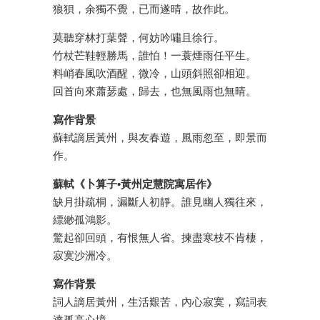
狼狽，余獨不覺，已而遂晴，故作此。
莫聽穿林打葉聲，何妨吟嘯且徐行。
竹杖芒鞋輕勝馬，誰怕！一蓑煙雨任平生。
料峭春風吹酒醒，微冷，山頭斜照卻相迎。
回首向來蕭瑟處，歸去，也無風雨也無晴。
寫作背景
蘇軾謫居黃州，與友春遊，風雨忽至，即景而
作。
蘇軾《卜算子•黃州定慧院寓居作》
缺月掛疏桐，漏斷人初靜。誰見幽人獨往來，
縹緲孤鴻影。
驚起卻回頭，有恨無人省。揀盡寒枝不肯棲，
寂寞沙洲冷。
寫作背景
詞人謫居黃州，生活艱苦，內心寂寞，寫詞表
達孤高心境。