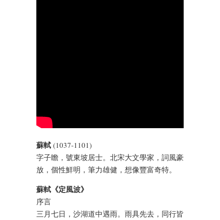
蘇軾
(1037-1101)
字子瞻，號東坡居士。北宋大文學家，詞風豪
放，個性鮮明，筆力雄健，想像豐富奇特。
蘇軾《定風波》
序言
三月七日，沙湖道中遇雨。雨具先去，同行皆