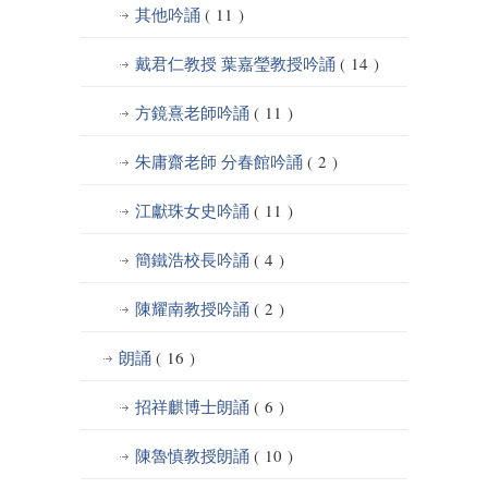
其他吟誦
( 11 )
戴君仁教授 葉嘉瑩教授吟誦
( 14 )
方鏡熹老師吟誦
( 11 )
朱庸齋老師 分春館吟誦
( 2 )
江獻珠女史吟誦
( 11 )
簡鐵浩校長吟誦
( 4 )
陳耀南教授吟誦
( 2 )
朗誦
( 16 )
招祥麒博士朗誦
( 6 )
陳魯慎教授朗誦
( 10 )