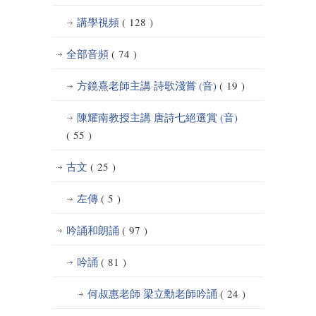
講學視頻
( 128 )
全部音頻
( 74 )
方鏡熹老師主講 詩歌淺嘗 (音)
( 19 )
陳耀南教授主講 唐詩七絕選賞 (音)
( 55 )
古文
( 25 )
左傳
( 5 )
吟誦和朗誦
( 97 )
吟誦
( 81 )
何叔惠老師 梁立勳老師吟誦
( 24 )