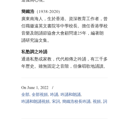
簡鐵浩
（1938-2020)
廣東南海人，生於香港。資深教育工作者，曾
任職徽遠英文書院等中學校長。擔任香港學校
音樂及朗誦節協會大會顧問達25年，編著朗
誦研究論文集。
私塾調之吟誦
通過私塾或家教，代代相傳之吟誦，有三千多
年歷史。雖無固定之音階，但像唱歌地誦讀。
On June 1, 2022
/
全部
,
全部視頻
,
吟誦
,
吟誦和朗誦
,
吟誦和朗誦視頻
,
宋詞
,
簡鐵浩校長吟誦
,
視頻
,
詞