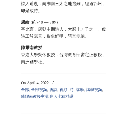
詩人避亂，向湖南三湘之地逃難，經過鄂州，
即景成詩。
盧綸
(約748 — 789)
字允言，唐朝中期詩人，大曆十才子之一。盧
詩工於寫景，形象鮮明，語言簡練。
陳耀南教授
香港大學榮休教授，台灣教育部審定正教授，
南洲國學社。
On April 4, 2022
/
全部
,
全部視頻
,
唐詩
,
視頻
,
詩
,
講學
,
講學視頻
,
陳耀南教授主講 唐人七律精選