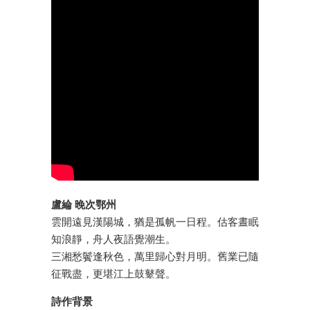
盧綸 晚次鄂州
雲開遠見漢陽城，猶是孤帆一日程。估客晝眠
知浪靜，舟人夜語覺潮生。
三湘愁鬢逢秋色，萬里歸心對月明。舊業已隨
征戰盡，更堪江上鼓鼙聲。
詩作背景