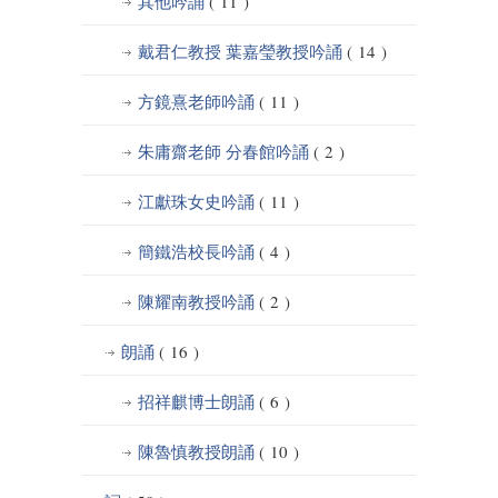
其他吟誦
( 11 )
戴君仁教授 葉嘉瑩教授吟誦
( 14 )
方鏡熹老師吟誦
( 11 )
朱庸齋老師 分春館吟誦
( 2 )
江獻珠女史吟誦
( 11 )
簡鐵浩校長吟誦
( 4 )
陳耀南教授吟誦
( 2 )
朗誦
( 16 )
招祥麒博士朗誦
( 6 )
陳魯慎教授朗誦
( 10 )