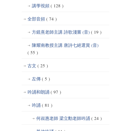
講學視頻
( 128 )
全部音頻
( 74 )
方鏡熹老師主講 詩歌淺嘗 (音)
( 19 )
陳耀南教授主講 唐詩七絕選賞 (音)
( 55 )
古文
( 25 )
左傳
( 5 )
吟誦和朗誦
( 97 )
吟誦
( 81 )
何叔惠老師 梁立勳老師吟誦
( 24 )