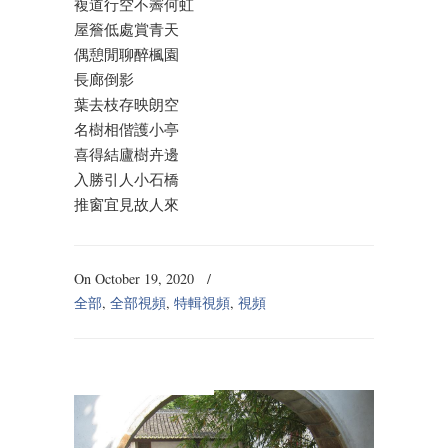
複道行空不霽何虹
屋簷低處賞青天
偶憩閒聊醉楓園
長廊倒影
葉去枝存映朗空
名樹相偕護小亭
喜得結廬樹卉邊
入勝引人小石橋
推窗宜見故人來
On October 19, 2020
/
全部
,
全部視頻
,
特輯視頻
,
視頻