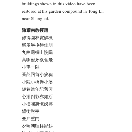
buildings shown in this video have been
restored at his garden compound in Tong Li,
near Shanghai.
陳耀南教授題
修得園林賞醉楓
柴扉半掩待佳朋
九曲迴欄出院隅
高啄簷牙欲奮飛
小宅一隅
驀然回首小狻猊
小院小橋伴小溪
短巷當年記舊盟
心湖倒影亦如斯
小樓閣裏憶娉婷
望衡對宇
叠戶重門
夕照朝暉柱影斜