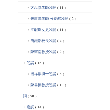
方鏡熹老師吟誦
( 11 )
朱庸齋老師 分春館吟誦
( 2 )
江獻珠女史吟誦
( 11 )
簡鐵浩校長吟誦
( 4 )
陳耀南教授吟誦
( 2 )
朗誦
( 16 )
招祥麒博士朗誦
( 6 )
陳魯慎教授朗誦
( 10 )
詞
( 58 )
唐詞
( 14 )