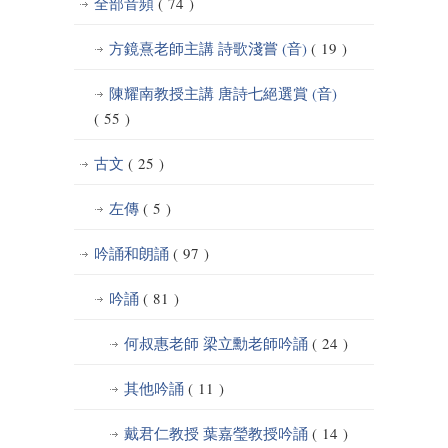
全部音頻
( 74 )
方鏡熹老師主講 詩歌淺嘗 (音)
( 19 )
陳耀南教授主講 唐詩七絕選賞 (音)
( 55 )
古文
( 25 )
左傳
( 5 )
吟誦和朗誦
( 97 )
吟誦
( 81 )
何叔惠老師 梁立勳老師吟誦
( 24 )
其他吟誦
( 11 )
戴君仁教授 葉嘉瑩教授吟誦
( 14 )