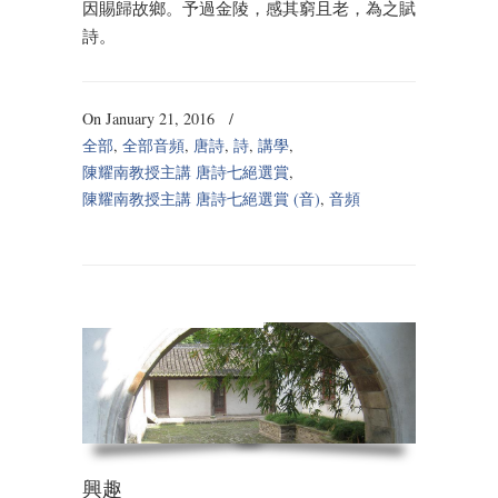
因賜歸故鄉。予過金陵，感其窮且老，為之賦
詩。
On January 21, 2016
/
全部
,
全部音頻
,
唐詩
,
詩
,
講學
,
陳耀南教授主講 唐詩七絕選賞
,
陳耀南教授主講 唐詩七絕選賞 (音)
,
音頻
興趣