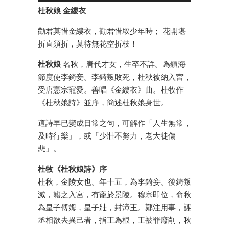
杜秋娘 金縷衣
勸君莫惜金縷衣，勸君惜取少年時； 花開堪
折直須折，莫待無花空折枝！
杜秋娘
名秋，唐代才女，生卒不詳。為鎮海
節度使李錡妾。李錡叛敗死，杜秋被納入宮，
受唐憲宗寵愛。善唱《金縷衣》曲。杜牧作
《杜秋娘詩》並序，簡述杜秋娘身世。
這詩早已變成日常之句，可解作「人生無常，
及時行樂」，或「少壯不努力，老大徒傷
悲」。
杜牧《杜秋娘詩》序
杜秋，金陵女也。年十五，為李錡妾。後錡叛
滅，籍之入宮，有寵於景陵。穆宗即位，命秋
為皇子傅姆，皇子壯，封漳王。鄭注用事，誣
丞相欲去異己者，指王為根，王被罪廢削，秋