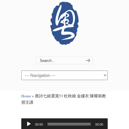
Navigation
Home
»
唐詩七絕選賞53 杜秋娘 金縷衣 陳耀南教
授主講
Audio
00:00
00:00
Player