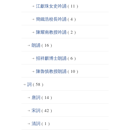
江獻珠女史吟誦
( 11 )
簡鐵浩校長吟誦
( 4 )
陳耀南教授吟誦
( 2 )
朗誦
( 16 )
招祥麒博士朗誦
( 6 )
陳魯慎教授朗誦
( 10 )
詞
( 58 )
唐詞
( 14 )
宋詞
( 42 )
清詞
( 1 )