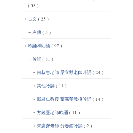
( 55 )
古文
( 25 )
左傳
( 5 )
吟誦和朗誦
( 97 )
吟誦
( 81 )
何叔惠老師 梁立勳老師吟誦
( 24 )
其他吟誦
( 11 )
戴君仁教授 葉嘉瑩教授吟誦
( 14 )
方鏡熹老師吟誦
( 11 )
朱庸齋老師 分春館吟誦
( 2 )