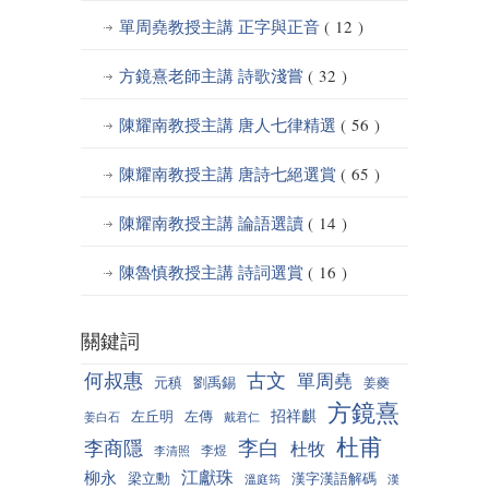
單周堯教授主講 正字與正音
( 12 )
方鏡熹老師主講 詩歌淺嘗
( 32 )
陳耀南教授主講 唐人七律精選
( 56 )
陳耀南教授主講 唐詩七絕選賞
( 65 )
陳耀南教授主講 論語選讀
( 14 )
陳魯慎教授主講 詩詞選賞
( 16 )
關鍵詞
何叔惠
古文
單周堯
元稹
劉禹錫
姜夔
方鏡熹
招祥麒
左丘明
左傳
姜白石
戴君仁
杜甫
李白
李商隱
杜牧
李煜
李清照
江獻珠
柳永
梁立勳
漢字漢語解碼
溫庭筠
漢