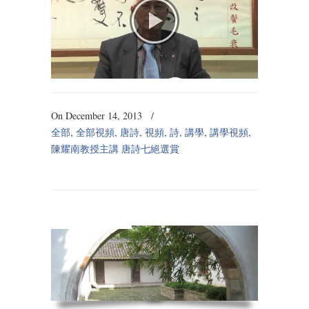
On December 14, 2013
/
全部
,
全部視頻
,
唐詩
,
視頻
,
詩
,
講學
,
講學視頻
,
陳耀南教授主講 唐詩七絕選賞