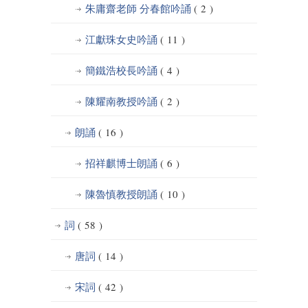
朱庸齋老師 分春館吟誦
( 2 )
江獻珠女史吟誦
( 11 )
簡鐵浩校長吟誦
( 4 )
陳耀南教授吟誦
( 2 )
朗誦
( 16 )
招祥麒博士朗誦
( 6 )
陳魯慎教授朗誦
( 10 )
詞
( 58 )
唐詞
( 14 )
宋詞
( 42 )