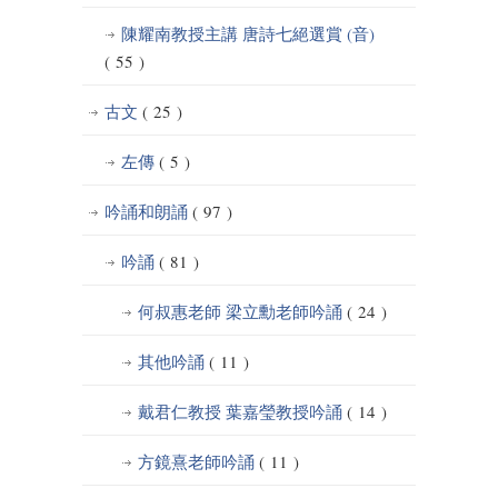
陳耀南教授主講 唐詩七絕選賞 (音)
( 55 )
古文
( 25 )
左傳
( 5 )
吟誦和朗誦
( 97 )
吟誦
( 81 )
何叔惠老師 梁立勳老師吟誦
( 24 )
其他吟誦
( 11 )
戴君仁教授 葉嘉瑩教授吟誦
( 14 )
方鏡熹老師吟誦
( 11 )