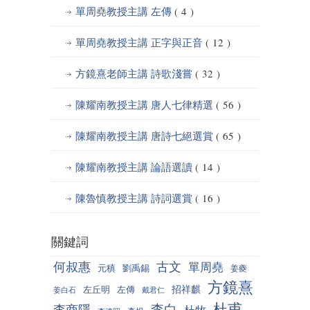
單周堯教授主講 左傳
( 4 )
單周堯教授主講 正字與正音
( 12 )
方鏡熹老師主講 詩歌淺嘗
( 32 )
陳耀南教授主講 唐人七律精選
( 56 )
陳耀南教授主講 唐詩七絕選賞
( 65 )
陳耀南教授主講 論語選讀
( 14 )
陳魯慎教授主講 詩詞選賞
( 16 )
關鍵詞
何叔惠
古文
單周堯
元稹
劉禹錫
姜夔
方鏡熹
招祥麒
左丘明
左傳
姜白石
戴君仁
杜甫
李白
李商隱
杜牧